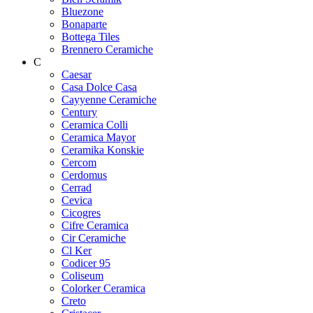
Bluezone
Bonaparte
Bottega Tiles
Brennero Ceramiche
C
Caesar
Casa Dolce Casa
Cayyenne Ceramiche
Century
Ceramica Colli
Ceramica Mayor
Ceramika Konskie
Cercom
Cerdomus
Cerrad
Cevica
Cicogres
Cifre Ceramica
Cir Ceramiche
Cl Ker
Codicer 95
Coliseum
Colorker Ceramica
Creto