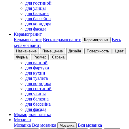
для гостиной
для улицы
для балкона
для бассейна
для коридора
для фасада
Керамогранит
Керамогранит
Весь керамогранит
Весь
Керамогранит
керамогранит
Назначение
Помещение
Дизайн
Поверхность
Цвет
Форма
Размер
Страна
для ванной
для фартука
для кухни
для туалета
для коридора
для гостиной
для улицы
для балкона
для бассейна
для фасада
Мраморная плитка
Мозаика
Мозаика
Вся мозаика
Вся мозаика
Мозаика