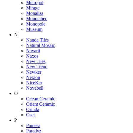
Metropol
Mirage
Monalisa
Monocibec
Monopole
Museum
N
Nanda Tiles
Natural Mosaic
Navarti
Naxos
New Tiles
New Trend
Newker
Nexion
NiceKer
Novabell
O
Ocean Ceramic
Orient Ceramic
Orinda
Oset
P
Pamesa
Paradyz