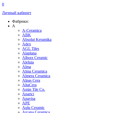
0
Личный кабинет
Фабрики:
A
A-Ceramica
ABK
Absolut Keramika
Adex
AGL Tiles
Alaplana
Alborz Ceramic
Aleluia
Alma
Alma Ceramica
Almera Ceramica
Alpas Cera
AltaCera
Amin Tile Co.
Aparici
Apavisa
APE
Aqlu Ceramic
Arcana Ceramica