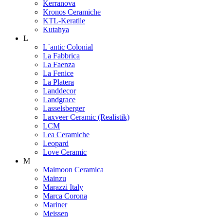
Kerranova
Kronos Ceramiche
KTL-Keratile
Kutahya
L
L`antic Colonial
La Fabbrica
La Faenza
La Fenice
La Platera
Landdecor
Landgrace
Lasselsberger
Laxveer Ceramic (Realistik)
LCM
Lea Ceramiche
Leopard
Love Ceramic
M
Maimoon Ceramica
Mainzu
Marazzi Italy
Marca Corona
Mariner
Meissen