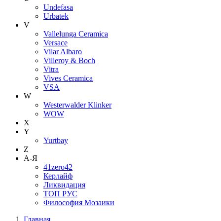
Undefasa
Urbatek
V
Vallelunga Ceramica
Versace
Vilar Albaro
Villeroy & Boch
Vitra
Vives Ceramica
VSA
W
Westerwalder Klinker
WOW
X
Y
Yurtbay
Z
А-Я
41zero42
Керлайф
Ликвидация
ТОП РУС
Философия Мозаики
Главная