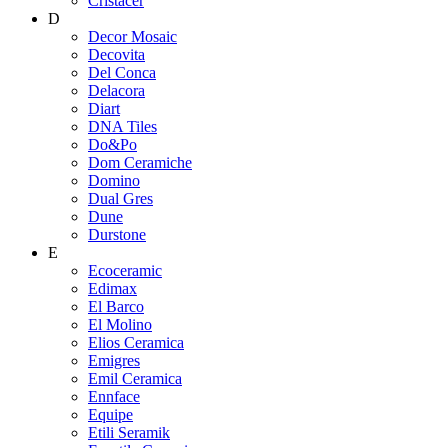
Cristacer
D
Decor Mosaic
Decovita
Del Conca
Delacora
Diart
DNA Tiles
Do&Po
Dom Ceramiche
Domino
Dual Gres
Dune
Durstone
E
Ecoceramic
Edimax
El Barco
El Molino
Elios Ceramica
Emigres
Emil Ceramica
Ennface
Equipe
Etili Seramik