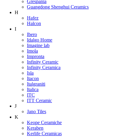
Grespania
Guangdong Shenghui Ceramics
H
Hafez
Halcon
I
Ibero
Idalgo Home
Imagine lab
Imola
Impronta
Infinity Ceramic
Infinity Ceramica
Isla
Itacon
Italgraniti
Italica
ITC
ITT Ceramic
J
Jano Tiles
K
Keope Ceramiche
Keraben
Kerlife Ceramicas