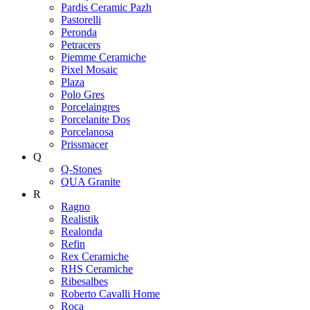
Pardis Ceramic Pazh
Pastorelli
Peronda
Petracers
Piemme Ceramiche
Pixel Mosaic
Plaza
Polo Gres
Porcelaingres
Porcelanite Dos
Porcelanosa
Prissmacer
Q
Q-Stones
QUA Granite
R
Ragno
Realistik
Realonda
Refin
Rex Ceramiche
RHS Ceramiche
Ribesalbes
Roberto Cavalli Home
Roca