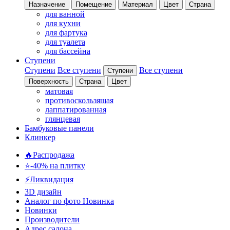
Назначение
Помещение
Материал
Цвет
Страна
для ванной
для кухни
для фартука
для туалета
для бассейна
Ступени
Ступени
Все ступени
Все ступени
Ступени
Поверхность
Страна
Цвет
матовая
противоскользящая
лаппатированная
глянцевая
Бамбуковые панели
Клинкер
🔥Распродажа
⭐-40% на плитку
⚡️Ликвидация
3D дизайн
Аналог по фото
Новинка
Новинки
Производители
Адрес салона