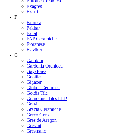
Eurotile Ceramica
Exagres
Ezarri
F
Fabresa
Fakhar
Fanal
FAP Ceramiche
Fioranese
Flaviker
G
Gambini
Gardenia Orchidea
Gayafores
Geotiles
Gigacer
Globus Ceramica
Goldis Tile
Granoland Tiles LLP
Gravita
Grazia Ceramiche
Greco Gres
Gres de Aragon
Gresant
Gresmanc