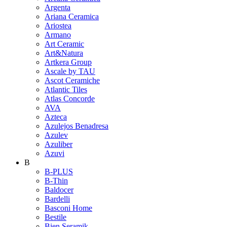
Argenta
Ariana Ceramica
Ariostea
Armano
Art Ceramic
Art&Natura
Artkera Group
Ascale by TAU
Ascot Ceramiche
Atlantic Tiles
Atlas Concorde
AVA
Azteca
Azulejos Benadresa
Azulev
Azuliber
Azuvi
B
B-PLUS
B-Thin
Baldocer
Bardelli
Basconi Home
Bestile
Bien Seramik