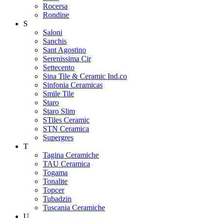
Rocersa
Rondine
S
Saloni
Sanchis
Sant Agostino
Serenissima Cir
Settecento
Sina Tile & Ceramic Ind.co
Sinfonia Ceramicas
Smile Tile
Staro
Staro Slim
STiles Ceramic
STN Ceramica
Supergres
T
Tagina Ceramiche
TAU Ceramica
Togama
Tonalite
Topcer
Tubadzin
Tuscania Ceramiche
U