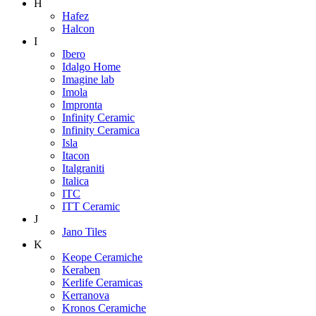
H
Hafez
Halcon
I
Ibero
Idalgo Home
Imagine lab
Imola
Impronta
Infinity Ceramic
Infinity Ceramica
Isla
Itacon
Italgraniti
Italica
ITC
ITT Ceramic
J
Jano Tiles
K
Keope Ceramiche
Keraben
Kerlife Ceramicas
Kerranova
Kronos Ceramiche