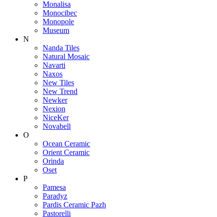
Monalisa
Monocibec
Monopole
Museum
N
Nanda Tiles
Natural Mosaic
Navarti
Naxos
New Tiles
New Trend
Newker
Nexion
NiceKer
Novabell
O
Ocean Ceramic
Orient Ceramic
Orinda
Oset
P
Pamesa
Paradyz
Pardis Ceramic Pazh
Pastorelli