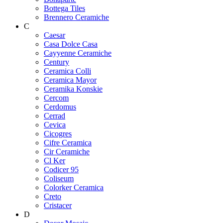
Bottega Tiles
Brennero Ceramiche
C
Caesar
Casa Dolce Casa
Cayyenne Ceramiche
Century
Ceramica Colli
Ceramica Mayor
Ceramika Konskie
Cercom
Cerdomus
Cerrad
Cevica
Cicogres
Cifre Ceramica
Cir Ceramiche
Cl Ker
Codicer 95
Coliseum
Colorker Ceramica
Creto
Cristacer
D