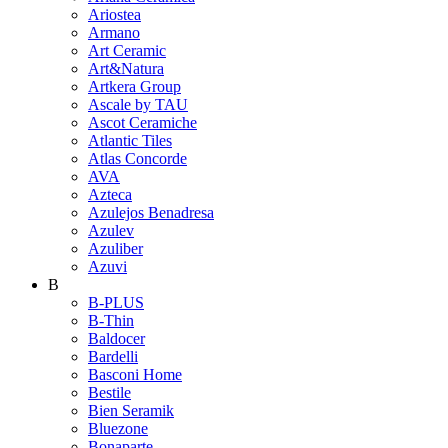
Ariostea
Armano
Art Ceramic
Art&Natura
Artkera Group
Ascale by TAU
Ascot Ceramiche
Atlantic Tiles
Atlas Concorde
AVA
Azteca
Azulejos Benadresa
Azulev
Azuliber
Azuvi
B
B-PLUS
B-Thin
Baldocer
Bardelli
Basconi Home
Bestile
Bien Seramik
Bluezone
Bonaparte