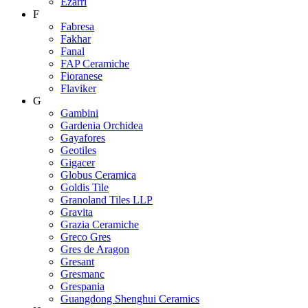
Ezarri
F
Fabresa
Fakhar
Fanal
FAP Ceramiche
Fioranese
Flaviker
G
Gambini
Gardenia Orchidea
Gayafores
Geotiles
Gigacer
Globus Ceramica
Goldis Tile
Granoland Tiles LLP
Gravita
Grazia Ceramiche
Greco Gres
Gres de Aragon
Gresant
Gresmanc
Grespania
Guangdong Shenghui Ceramics