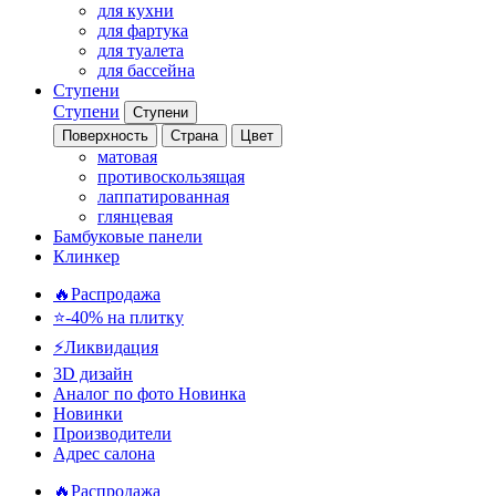
для кухни
для фартука
для туалета
для бассейна
Ступени
Ступени
Ступени
Поверхность
Страна
Цвет
матовая
противоскользящая
лаппатированная
глянцевая
Бамбуковые панели
Клинкер
🔥Распродажа
⭐-40% на плитку
⚡️Ликвидация
3D дизайн
Аналог по фото
Новинка
Новинки
Производители
Адрес салона
🔥Распродажа