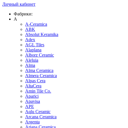
Личный кабинет
Фабрики:
A
A-Ceramica
ABK
Absolut Keramika
Adex
AGL Tiles
Alaplana
Alborz Ceramic
Aleluia
Alma
Alma Ceramica
Almera Ceramica
Alpas Cera
AltaCera
Amin Tile Co.
Aparici
Apavisa
APE
Aqlu Ceramic
Arcana Ceramica
Argenta
Ariana Ceramica