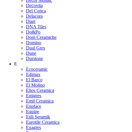
Decor Mosaic
Decovita
Del Conca
Delacora
Diart
DNA Tiles
Do&Po
Dom Ceramiche
Domino
Dual Gres
Dune
Durstone
E
Ecoceramic
Edimax
El Barco
El Molino
Elios Ceramica
Emigres
Emil Ceramica
Ennface
Equipe
Etili Seramik
Eurotile Ceramica
Exagres