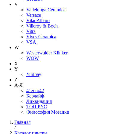
V
Vallelunga Ceramica
Versace
Vilar Albaro
Villeroy & Boch
Vitra
Vives Ceramica
VSA
W
Westerwalder Klinker
WOW
X
Y
Yurtbay
Z
А-Я
41zero42
Керлайф
Ликвидация
ТОП РУС
Философия Мозаики
Главная
/
Каталог плитки