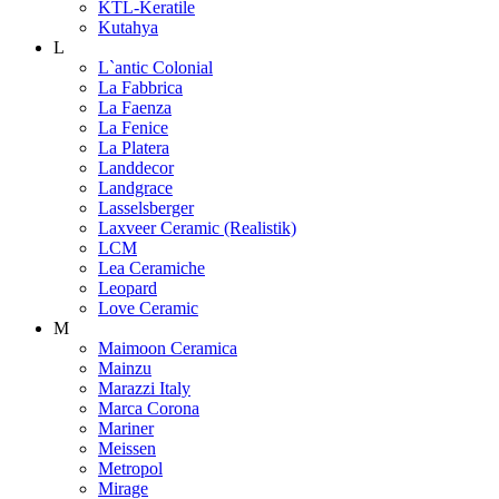
KTL-Keratile
Kutahya
L
L`antic Colonial
La Fabbrica
La Faenza
La Fenice
La Platera
Landdecor
Landgrace
Lasselsberger
Laxveer Ceramic (Realistik)
LCM
Lea Ceramiche
Leopard
Love Ceramic
M
Maimoon Ceramica
Mainzu
Marazzi Italy
Marca Corona
Mariner
Meissen
Metropol
Mirage