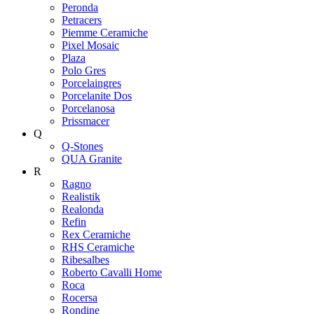
Peronda
Petracers
Piemme Ceramiche
Pixel Mosaic
Plaza
Polo Gres
Porcelaingres
Porcelanite Dos
Porcelanosa
Prissmacer
Q
Q-Stones
QUA Granite
R
Ragno
Realistik
Realonda
Refin
Rex Ceramiche
RHS Ceramiche
Ribesalbes
Roberto Cavalli Home
Roca
Rocersa
Rondine