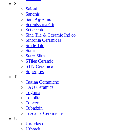
S
Saloni
Sanchis
Sant Agostino
Serenissima Cir
Settecento
Sina Tile & Ceramic Ind.co
Sinfonia Ceramicas
Smile Tile
Staro
Staro Slim
STiles Ceramic
STN Ceramica
Supergres
T
Tagina Ceramiche
TAU Ceramica
Togama
Tonalite
Topcer
Tubadzin
Tuscania Ceramiche
U
Undefasa
Urbatek