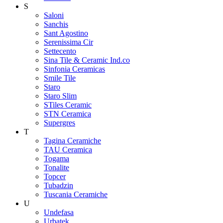
S
Saloni
Sanchis
Sant Agostino
Serenissima Cir
Settecento
Sina Tile & Ceramic Ind.co
Sinfonia Ceramicas
Smile Tile
Staro
Staro Slim
STiles Ceramic
STN Ceramica
Supergres
T
Tagina Ceramiche
TAU Ceramica
Togama
Tonalite
Topcer
Tubadzin
Tuscania Ceramiche
U
Undefasa
Urbatek