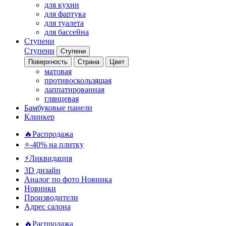
для кухни
для фартука
для туалета
для бассейна
Ступени
Ступени
Ступени
Поверхность
Страна
Цвет
матовая
противоскользящая
лаппатированная
глянцевая
Бамбуковые панели
Клинкер
🔥Распродажа
⭐-40% на плитку
⚡️Ликвидация
3D дизайн
Аналог по фото
Новинка
Новинки
Производители
Адрес салона
🔥Распродажа