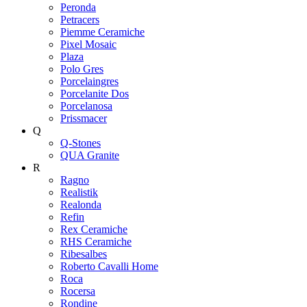
Peronda
Petracers
Piemme Ceramiche
Pixel Mosaic
Plaza
Polo Gres
Porcelaingres
Porcelanite Dos
Porcelanosa
Prissmacer
Q
Q-Stones
QUA Granite
R
Ragno
Realistik
Realonda
Refin
Rex Ceramiche
RHS Ceramiche
Ribesalbes
Roberto Cavalli Home
Roca
Rocersa
Rondine