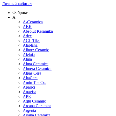
Личный кабинет
Фабрики:
A
A-Ceramica
ABK
Absolut Keramika
Adex
AGL Tiles
Alaplana
Alborz Ceramic
Aleluia
Alma
Alma Ceramica
Almera Ceramica
Alpas Cera
AltaCera
Amin Tile Co.
Aparici
Apavisa
APE
Aqlu Ceramic
Arcana Ceramica
Argenta
Ariana Ceramica