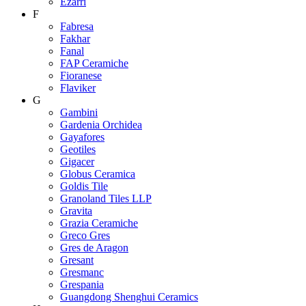
Ezarri
F
Fabresa
Fakhar
Fanal
FAP Ceramiche
Fioranese
Flaviker
G
Gambini
Gardenia Orchidea
Gayafores
Geotiles
Gigacer
Globus Ceramica
Goldis Tile
Granoland Tiles LLP
Gravita
Grazia Ceramiche
Greco Gres
Gres de Aragon
Gresant
Gresmanc
Grespania
Guangdong Shenghui Ceramics