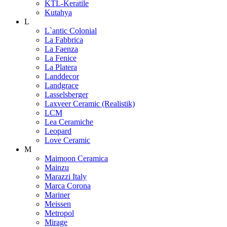
KTL-Keratile
Kutahya
L
L`antic Colonial
La Fabbrica
La Faenza
La Fenice
La Platera
Landdecor
Landgrace
Lasselsberger
Laxveer Ceramic (Realistik)
LCM
Lea Ceramiche
Leopard
Love Ceramic
M
Maimoon Ceramica
Mainzu
Marazzi Italy
Marca Corona
Mariner
Meissen
Metropol
Mirage