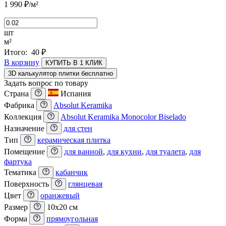
1 990
₽
/м²
шт
м²
Итого:
40
₽
В корзину
КУПИТЬ В 1 КЛИК
3D калькулятор плитки бесплатно
Задать вопрос по товару
Страна
Испания
Фабрика
Absolut Keramika
Коллекция
Absolut Keramika Monocolor Biselado
Назначение
для стен
Тип
керамическая плитка
Помещение
для ванной
,
для кухни
,
для туалета
,
для
фартука
Тематика
кабанчик
Поверхность
глянцевая
Цвет
оранжевый
Размер
10x20 см
Форма
прямоугольная