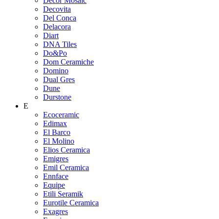
Decor Mosaic
Decovita
Del Conca
Delacora
Diart
DNA Tiles
Do&Po
Dom Ceramiche
Domino
Dual Gres
Dune
Durstone
E
Ecoceramic
Edimax
El Barco
El Molino
Elios Ceramica
Emigres
Emil Ceramica
Ennface
Equipe
Etili Seramik
Eurotile Ceramica
Exagres