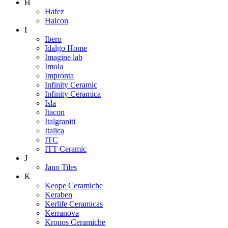
H
Hafez
Halcon
I
Ibero
Idalgo Home
Imagine lab
Imola
Impronta
Infinity Ceramic
Infinity Ceramica
Isla
Itacon
Italgraniti
Italica
ITC
ITT Ceramic
J
Jano Tiles
K
Keope Ceramiche
Keraben
Kerlife Ceramicas
Kerranova
Kronos Ceramiche