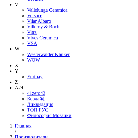
V
Vallelunga Ceramica
Versace
Vilar Albaro
Villeroy & Boch
Vitra
Vives Ceramica
VSA
W
Westerwalder Klinker
WOW
X
Y
Yurtbay
Z
А-Я
41zero42
Керлайф
Ликвидация
ТОП РУС
Философия Мозаики
Главная
/
Производители