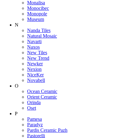
Monalisa
Monocibec
Monopole
Museum
N
Nanda Tiles
Natural Mosaic
Navarti
Naxos
New Tiles
New Trend
Newker
Nexion
NiceKer
Novabell
O
Ocean Ceramic
Orient Ceramic
Orinda
Oset
P
Pamesa
Paradyz
Pardis Ceramic Pazh
Pastorelli