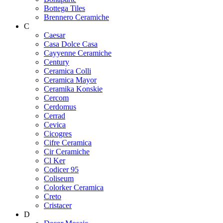
Bottega Tiles
Brennero Ceramiche
C
Caesar
Casa Dolce Casa
Cayyenne Ceramiche
Century
Ceramica Colli
Ceramica Mayor
Ceramika Konskie
Cercom
Cerdomus
Cerrad
Cevica
Cicogres
Cifre Ceramica
Cir Ceramiche
Cl Ker
Codicer 95
Coliseum
Colorker Ceramica
Creto
Cristacer
D