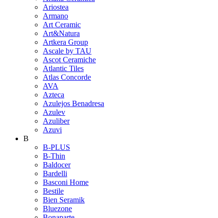
Ariostea
Armano
Art Ceramic
Art&Natura
Artkera Group
Ascale by TAU
Ascot Ceramiche
Atlantic Tiles
Atlas Concorde
AVA
Azteca
Azulejos Benadresa
Azulev
Azuliber
Azuvi
B
B-PLUS
B-Thin
Baldocer
Bardelli
Basconi Home
Bestile
Bien Seramik
Bluezone
Bonaparte