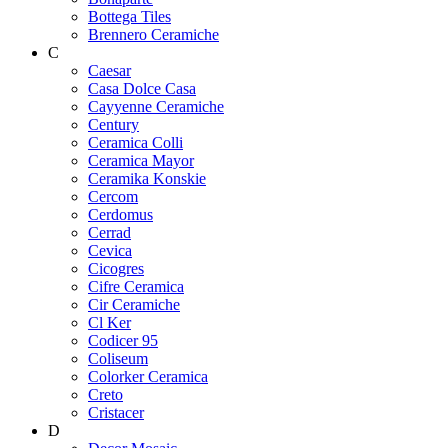
Bottega Tiles
Brennero Ceramiche
C
Caesar
Casa Dolce Casa
Cayyenne Ceramiche
Century
Ceramica Colli
Ceramica Mayor
Ceramika Konskie
Cercom
Cerdomus
Cerrad
Cevica
Cicogres
Cifre Ceramica
Cir Ceramiche
Cl Ker
Codicer 95
Coliseum
Colorker Ceramica
Creto
Cristacer
D