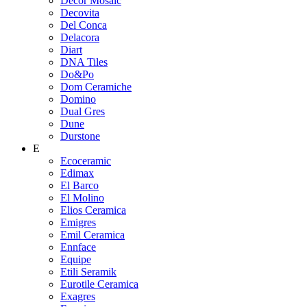
Decor Mosaic
Decovita
Del Conca
Delacora
Diart
DNA Tiles
Do&Po
Dom Ceramiche
Domino
Dual Gres
Dune
Durstone
E
Ecoceramic
Edimax
El Barco
El Molino
Elios Ceramica
Emigres
Emil Ceramica
Ennface
Equipe
Etili Seramik
Eurotile Ceramica
Exagres