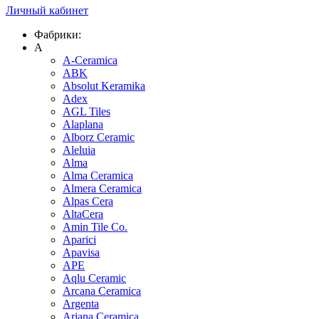
Личный кабинет
Фабрики:
A
A-Ceramica
ABK
Absolut Keramika
Adex
AGL Tiles
Alaplana
Alborz Ceramic
Aleluia
Alma
Alma Ceramica
Almera Ceramica
Alpas Cera
AltaCera
Amin Tile Co.
Aparici
Apavisa
APE
Aqlu Ceramic
Arcana Ceramica
Argenta
Ariana Ceramica