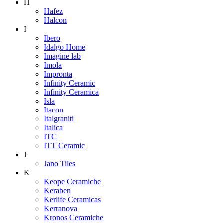
H
Hafez
Halcon
I
Ibero
Idalgo Home
Imagine lab
Imola
Impronta
Infinity Ceramic
Infinity Ceramica
Isla
Itacon
Italgraniti
Italica
ITC
ITT Ceramic
J
Jano Tiles
K
Keope Ceramiche
Keraben
Kerlife Ceramicas
Kerranova
Kronos Ceramiche