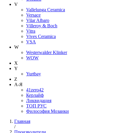
V
Vallelunga Ceramica
Versace
Vilar Albaro
Villeroy & Boch
Vitra
Vives Ceramica
VSA
W
Westerwalder Klinker
WOW
X
Y
Yurtbay
Z
А-Я
41zero42
Керлайф
Ликвидация
ТОП РУС
Философия Мозаики
Главная
/
Производители