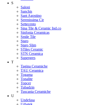
S
Saloni
Sanchis
Sant Agostino
Serenissima Cir
Settecento
Sina Tile & Ceramic Ind.co
Sinfonia Ceramicas
Smile Tile
Staro
Staro Slim
STiles Ceramic
STN Ceramica
Supergres
T
Tagina Ceramiche
TAU Ceramica
Togama
Tonalite
Topcer
Tubadzin
Tuscania Ceramiche
U
Undefasa
Urbatek