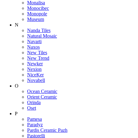
Monalisa
Monocibec
Monopole
Museum
N
Nanda Tiles
Natural Mosaic
Navarti
Naxos
New Tiles
New Trend
Newker
Nexion
NiceKer
Novabell
O
Ocean Ceramic
Orient Ceramic
Orinda
Oset
P
Pamesa
Paradyz
Pardis Ceramic Pazh
Pastorelli