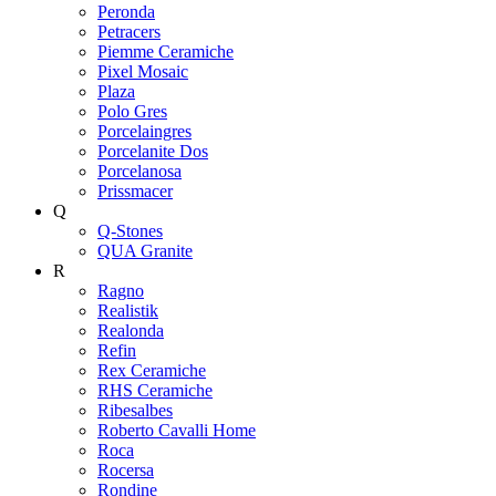
Peronda
Petracers
Piemme Ceramiche
Pixel Mosaic
Plaza
Polo Gres
Porcelaingres
Porcelanite Dos
Porcelanosa
Prissmacer
Q
Q-Stones
QUA Granite
R
Ragno
Realistik
Realonda
Refin
Rex Ceramiche
RHS Ceramiche
Ribesalbes
Roberto Cavalli Home
Roca
Rocersa
Rondine