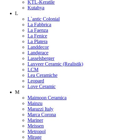
KTL-Keratile
Kutahya
L
L`antic Colonial
La Fabbrica
La Faenza
La Fenice
La Platera
Landdecor
Landgrace
Lasselsberger
Laxveer Ceramic (Realistik)
LCM
Lea Ceramiche
Leopard
Love Ceramic
M
Maimoon Ceramica
Mainzu
Marazzi Italy
Marca Corona
Mariner
Meissen
Metropol
Mirage