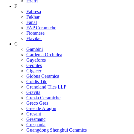
Ezarri
F
Fabresa
Fakhar
Fanal
FAP Ceramiche
Fioranese
Flaviker
G
Gambini
Gardenia Orchidea
Gayafores
Geotiles
Gigacer
Globus Ceramica
Goldis Tile
Granoland Tiles LLP
Gravita
Grazia Ceramiche
Greco Gres
Gres de Aragon
Gresant
Gresmanc
Grespania
Guangdong Shenghui Ceramics