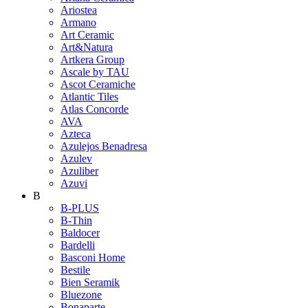
Ariostea
Armano
Art Ceramic
Art&Natura
Artkera Group
Ascale by TAU
Ascot Ceramiche
Atlantic Tiles
Atlas Concorde
AVA
Azteca
Azulejos Benadresa
Azulev
Azuliber
Azuvi
B
B-PLUS
B-Thin
Baldocer
Bardelli
Basconi Home
Bestile
Bien Seramik
Bluezone
Bonaparte