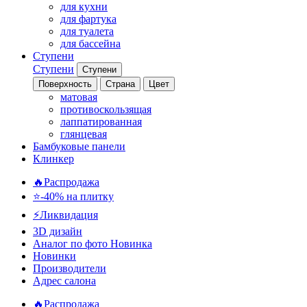
для кухни
для фартука
для туалета
для бассейна
Ступени
Ступени
Ступени
Поверхность
Страна
Цвет
матовая
противоскользящая
лаппатированная
глянцевая
Бамбуковые панели
Клинкер
🔥Распродажа
⭐-40% на плитку
⚡️Ликвидация
3D дизайн
Аналог по фото
Новинка
Новинки
Производители
Адрес салона
🔥Распродажа