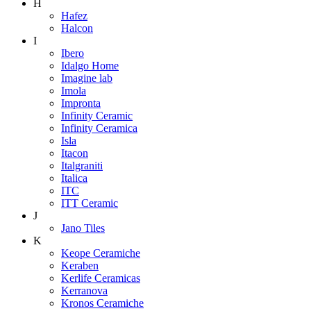
H
Hafez
Halcon
I
Ibero
Idalgo Home
Imagine lab
Imola
Impronta
Infinity Ceramic
Infinity Ceramica
Isla
Itacon
Italgraniti
Italica
ITC
ITT Ceramic
J
Jano Tiles
K
Keope Ceramiche
Keraben
Kerlife Ceramicas
Kerranova
Kronos Ceramiche