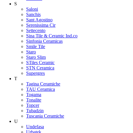
S
Saloni
Sanchis
Sant Agostino
Serenissima Cir
Settecento
Sina Tile & Ceramic Ind.co
Sinfonia Ceramicas
Smile Tile
Staro
Staro Slim
STiles Ceramic
STN Ceramica
Supergres
T
Tagina Ceramiche
TAU Ceramica
Togama
Tonalite
Topcer
Tubadzin
Tuscania Ceramiche
U
Undefasa
Urbatek