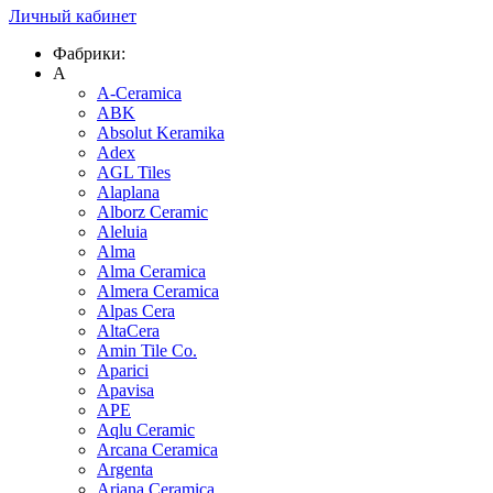
Личный кабинет
Фабрики:
A
A-Ceramica
ABK
Absolut Keramika
Adex
AGL Tiles
Alaplana
Alborz Ceramic
Aleluia
Alma
Alma Ceramica
Almera Ceramica
Alpas Cera
AltaCera
Amin Tile Co.
Aparici
Apavisa
APE
Aqlu Ceramic
Arcana Ceramica
Argenta
Ariana Ceramica