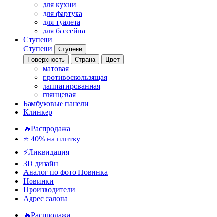
для кухни
для фартука
для туалета
для бассейна
Ступени
Ступени
Ступени
Поверхность
Страна
Цвет
матовая
противоскользящая
лаппатированная
глянцевая
Бамбуковые панели
Клинкер
🔥Распродажа
⭐-40% на плитку
⚡️Ликвидация
3D дизайн
Аналог по фото
Новинка
Новинки
Производители
Адрес салона
🔥Распродажа