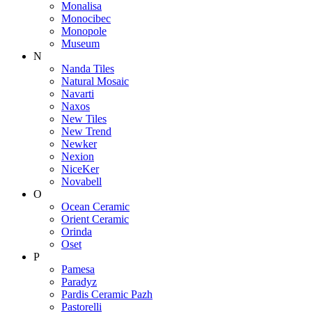
Monalisa
Monocibec
Monopole
Museum
N
Nanda Tiles
Natural Mosaic
Navarti
Naxos
New Tiles
New Trend
Newker
Nexion
NiceKer
Novabell
O
Ocean Ceramic
Orient Ceramic
Orinda
Oset
P
Pamesa
Paradyz
Pardis Ceramic Pazh
Pastorelli