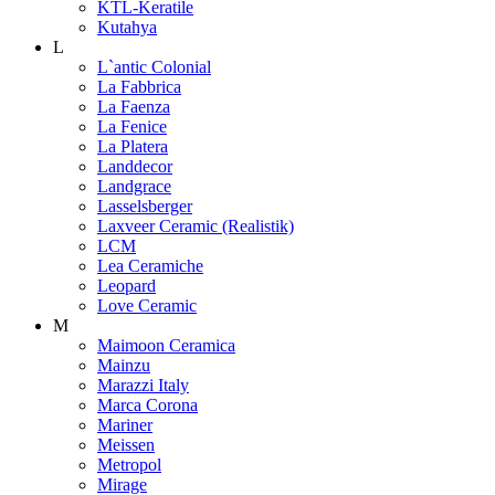
KTL-Keratile
Kutahya
L
L`antic Colonial
La Fabbrica
La Faenza
La Fenice
La Platera
Landdecor
Landgrace
Lasselsberger
Laxveer Ceramic (Realistik)
LCM
Lea Ceramiche
Leopard
Love Ceramic
M
Maimoon Ceramica
Mainzu
Marazzi Italy
Marca Corona
Mariner
Meissen
Metropol
Mirage