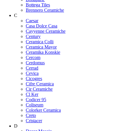
Bottega Tiles
Brennero Ceramiche
C
Caesar
Casa Dolce Casa
Cayyenne Ceramiche
Century
Ceramica Colli
Ceramica Mayor
Ceramika Konskie
Cercom
Cerdomus
Cerrad
Cevica
Cicogres
Cifre Ceramica
Cir Ceramiche
Cl Ker
Codicer 95
Coliseum
Colorker Ceramica
Creto
Cristacer
D