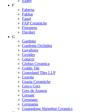
Ezarri
F
Fabresa
Fakhar
Fanal
FAP Ceramiche
Fioranese
Flaviker
G
Gambini
Gardenia Orchidea
Gayafores
Geotiles
Gigacer
Globus Ceramica
Goldis Tile
Granoland Tiles LLP
Gravita
Grazia Ceramiche
Greco Gres
Gres de Aragon
Gresant
Gresmanc
Grespania
Guangdong Shenghui Ceramics