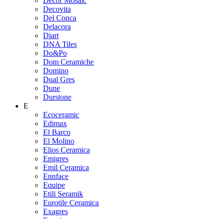
Decor Mosaic
Decovita
Del Conca
Delacora
Diart
DNA Tiles
Do&Po
Dom Ceramiche
Domino
Dual Gres
Dune
Durstone
E
Ecoceramic
Edimax
El Barco
El Molino
Elios Ceramica
Emigres
Emil Ceramica
Ennface
Equipe
Etili Seramik
Eurotile Ceramica
Exagres