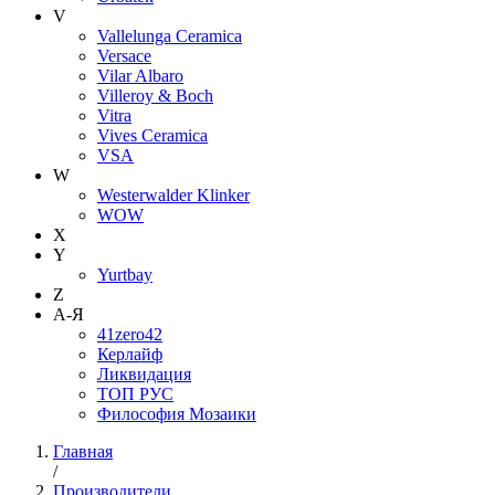
V
Vallelunga Ceramica
Versace
Vilar Albaro
Villeroy & Boch
Vitra
Vives Ceramica
VSA
W
Westerwalder Klinker
WOW
X
Y
Yurtbay
Z
А-Я
41zero42
Керлайф
Ликвидация
ТОП РУС
Философия Мозаики
Главная
/
Производители