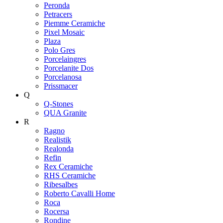
Peronda
Petracers
Piemme Ceramiche
Pixel Mosaic
Plaza
Polo Gres
Porcelaingres
Porcelanite Dos
Porcelanosa
Prissmacer
Q
Q-Stones
QUA Granite
R
Ragno
Realistik
Realonda
Refin
Rex Ceramiche
RHS Ceramiche
Ribesalbes
Roberto Cavalli Home
Roca
Rocersa
Rondine