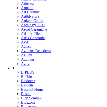
Ariostea
Armano
Art Ceramic
Art&Natura
Artkera Group
Ascale by TAU
Ascot Ceramiche
Atlantic Tiles
Atlas Concorde
AVA
Azteca
Azulejos Benadresa
Azulev
Azuliber
Azuvi
B
B-PLUS
B-Thin
Baldocer
Bardelli
Basconi Home
Bestile
Bien Seramik
Bluezone
Bonaparte