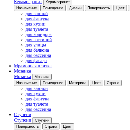
Керамогранит
Керамогранит
Назначение
Помещение
Дизайн
Поверхность
Цвет
для ванной
для фартука
для кухни
для туалета
для коридора
для гостиной
для улицы
для балкона
для бассейна
для фасада
Мраморная плитка
Мозаика
Мозаика
Мозаика
Назначение
Помещение
Материал
Цвет
Страна
для ванной
для кухни
для фартука
для туалета
для бассейна
Ступени
Ступени
Ступени
Поверхность
Страна
Цвет