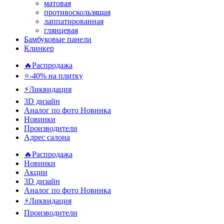
матовая
противоскользящая
лаппатированная
глянцевая
Бамбуковые панели
Клинкер
🔥Распродажа
⭐-40% на плитку
⚡️Ликвидация
3D дизайн
Аналог по фото
Новинка
Новинки
Производители
Адрес салона
🔥Распродажа
Новинки
Акции
3D дизайн
Аналог по фото
Новинка
⚡Ликвидация
Производители