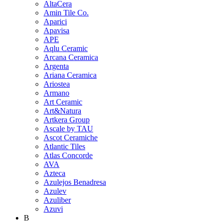
AltaCera
Amin Tile Co.
Aparici
Apavisa
APE
Aqlu Ceramic
Arcana Ceramica
Argenta
Ariana Ceramica
Ariostea
Armano
Art Ceramic
Art&Natura
Artkera Group
Ascale by TAU
Ascot Ceramiche
Atlantic Tiles
Atlas Concorde
AVA
Azteca
Azulejos Benadresa
Azulev
Azuliber
Azuvi
B