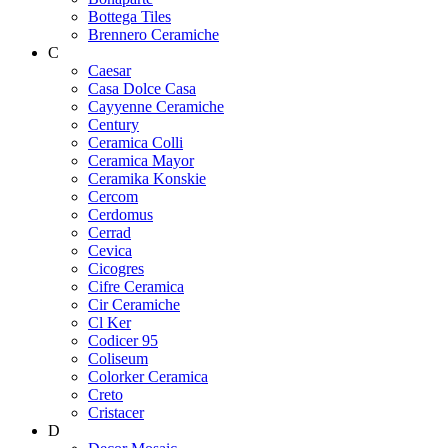
Bottega Tiles
Brennero Ceramiche
C
Caesar
Casa Dolce Casa
Cayyenne Ceramiche
Century
Ceramica Colli
Ceramica Mayor
Ceramika Konskie
Cercom
Cerdomus
Cerrad
Cevica
Cicogres
Cifre Ceramica
Cir Ceramiche
Cl Ker
Codicer 95
Coliseum
Colorker Ceramica
Creto
Cristacer
D