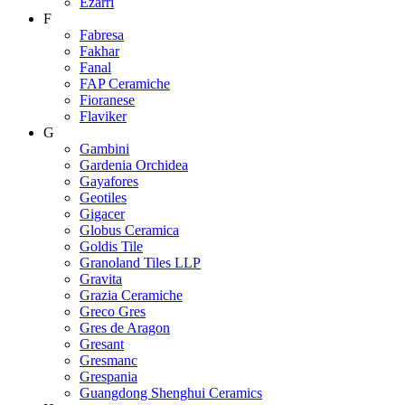
Ezarri
F
Fabresa
Fakhar
Fanal
FAP Ceramiche
Fioranese
Flaviker
G
Gambini
Gardenia Orchidea
Gayafores
Geotiles
Gigacer
Globus Ceramica
Goldis Tile
Granoland Tiles LLP
Gravita
Grazia Ceramiche
Greco Gres
Gres de Aragon
Gresant
Gresmanc
Grespania
Guangdong Shenghui Ceramics