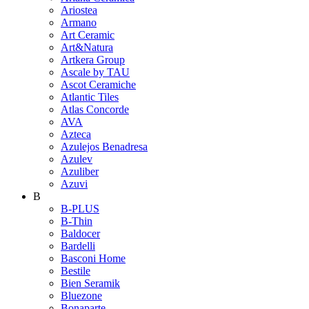
Ariostea
Armano
Art Ceramic
Art&Natura
Artkera Group
Ascale by TAU
Ascot Ceramiche
Atlantic Tiles
Atlas Concorde
AVA
Azteca
Azulejos Benadresa
Azulev
Azuliber
Azuvi
B
B-PLUS
B-Thin
Baldocer
Bardelli
Basconi Home
Bestile
Bien Seramik
Bluezone
Bonaparte