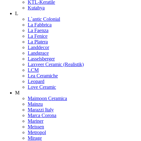
KTL-Keratile
Kutahya
L
L`antic Colonial
La Fabbrica
La Faenza
La Fenice
La Platera
Landdecor
Landgrace
Lasselsberger
Laxveer Ceramic (Realistik)
LCM
Lea Ceramiche
Leopard
Love Ceramic
M
Maimoon Ceramica
Mainzu
Marazzi Italy
Marca Corona
Mariner
Meissen
Metropol
Mirage