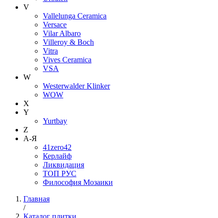
V
Vallelunga Ceramica
Versace
Vilar Albaro
Villeroy & Boch
Vitra
Vives Ceramica
VSA
W
Westerwalder Klinker
WOW
X
Y
Yurtbay
Z
А-Я
41zero42
Керлайф
Ликвидация
ТОП РУС
Философия Мозаики
Главная
/
Каталог плитки