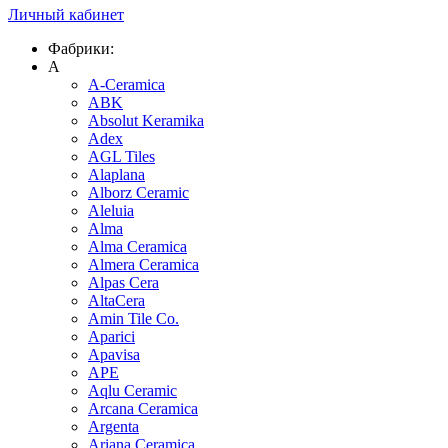
Личный кабинет
Фабрики:
A
A-Ceramica
ABK
Absolut Keramika
Adex
AGL Tiles
Alaplana
Alborz Ceramic
Aleluia
Alma
Alma Ceramica
Almera Ceramica
Alpas Cera
AltaCera
Amin Tile Co.
Aparici
Apavisa
APE
Aqlu Ceramic
Arcana Ceramica
Argenta
Ariana Ceramica