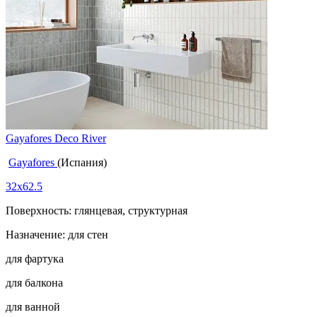
Gayafores Deco River
Gayafores
(Испания)
32x62.5
Поверхность: глянцевая, структурная
Назначение: для стен
для фартука
для балкона
для ванной