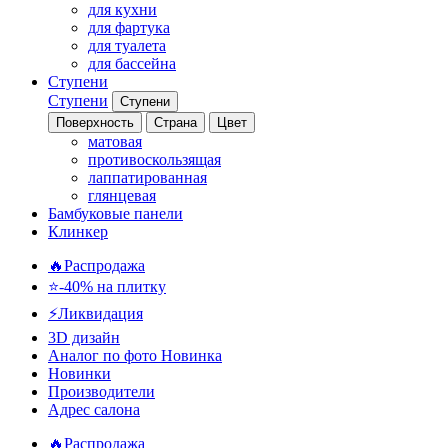
для кухни
для фартука
для туалета
для бассейна
Ступени
Ступени
Ступени
Поверхность
Страна
Цвет
матовая
противоскользящая
лаппатированная
глянцевая
Бамбуковые панели
Клинкер
🔥Распродажа
⭐-40% на плитку
⚡️Ликвидация
3D дизайн
Аналог по фото
Новинка
Новинки
Производители
Адрес салона
🔥Распродажа