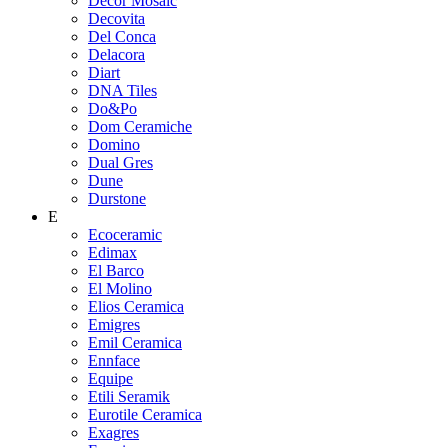
Decor Mosaic
Decovita
Del Conca
Delacora
Diart
DNA Tiles
Do&Po
Dom Ceramiche
Domino
Dual Gres
Dune
Durstone
E
Ecoceramic
Edimax
El Barco
El Molino
Elios Ceramica
Emigres
Emil Ceramica
Ennface
Equipe
Etili Seramik
Eurotile Ceramica
Exagres