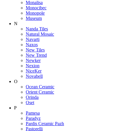
Monalisa
Monocibec
Monopole
Museum
N
Nanda Tiles
Natural Mosaic
Navarti
Naxos
New Tiles
New Trend
Newker
Nexion
NiceKer
Novabell
O
Ocean Ceramic
Orient Ceramic
Orinda
Oset
P
Pamesa
Paradyz
Pardis Ceramic Pazh
Pastorelli