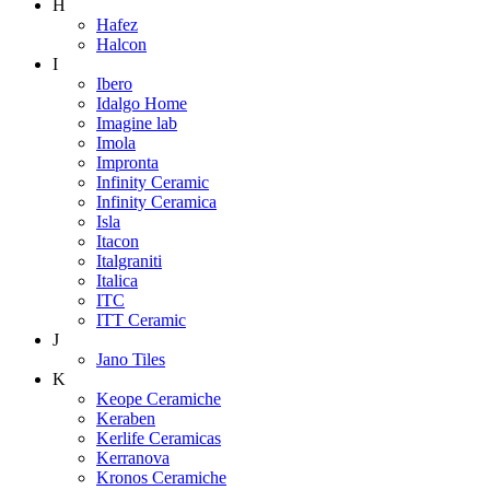
H
Hafez
Halcon
I
Ibero
Idalgo Home
Imagine lab
Imola
Impronta
Infinity Ceramic
Infinity Ceramica
Isla
Itacon
Italgraniti
Italica
ITC
ITT Ceramic
J
Jano Tiles
K
Keope Ceramiche
Keraben
Kerlife Ceramicas
Kerranova
Kronos Ceramiche