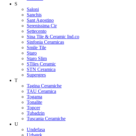
S
Saloni
Sanchis
Sant Agostino
Serenissima Cir
Settecento
Sina Tile & Ceramic Ind.co
Sinfonia Ceramicas
Smile Tile
Staro
Staro Slim
STiles Ceramic
STN Ceramica
Supergres
T
Tagina Ceramiche
TAU Ceramica
Togama
Tonalite
Topcer
Tubadzin
Tuscania Ceramiche
U
Undefasa
Urbatek