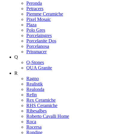
Peronda
Petracers
Piemme Ceramiche
Pixel Mosaic
Plaza
Polo Gres
Porcelaingres
Porcelanite Dos
Porcelanosa
Prissmacer
Q
Q-Stones
QUA Granite
R
Ragno
Realistik
Realonda
Refin
Rex Ceramiche
RHS Ceramiche
Ribesalbes
Roberto Cavalli Home
Roca
Rocersa
Rondine