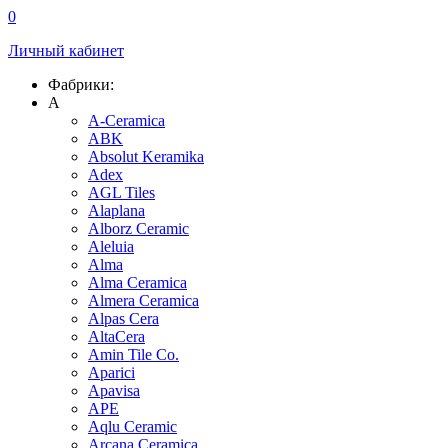
0
Личный кабинет
Фабрики:
A
A-Ceramica
ABK
Absolut Keramika
Adex
AGL Tiles
Alaplana
Alborz Ceramic
Aleluia
Alma
Alma Ceramica
Almera Ceramica
Alpas Cera
AltaCera
Amin Tile Co.
Aparici
Apavisa
APE
Aqlu Ceramic
Arcana Ceramica