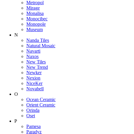
Metropol
Mirage
Monalisa
Monocibec
Monopole
Museum
N
Nanda Tiles
Natural Mosaic
Navarti
Naxos
New Tiles
New Trend
Newker
Nexion
NiceKer
Novabell
O
Ocean Ceramic
Orient Ceramic
Orinda
Oset
P
Pamesa
Paradyz