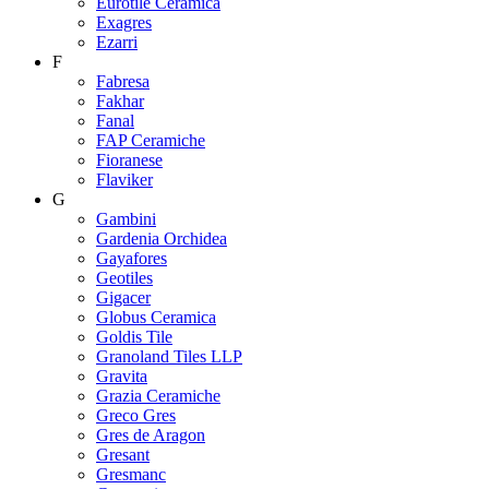
Eurotile Ceramica
Exagres
Ezarri
F
Fabresa
Fakhar
Fanal
FAP Ceramiche
Fioranese
Flaviker
G
Gambini
Gardenia Orchidea
Gayafores
Geotiles
Gigacer
Globus Ceramica
Goldis Tile
Granoland Tiles LLP
Gravita
Grazia Ceramiche
Greco Gres
Gres de Aragon
Gresant
Gresmanc