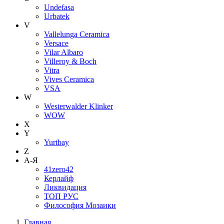
Undefasa
Urbatek
V
Vallelunga Ceramica
Versace
Vilar Albaro
Villeroy & Boch
Vitra
Vives Ceramica
VSA
W
Westerwalder Klinker
WOW
X
Y
Yurtbay
Z
А-Я
41zero42
Керлайф
Ликвидация
ТОП РУС
Философия Мозаики
Главная