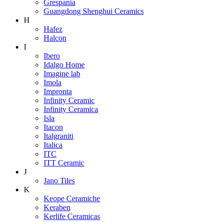
Grespania
Guangdong Shenghui Ceramics
H
Hafez
Halcon
I
Ibero
Idalgo Home
Imagine lab
Imola
Impronta
Infinity Ceramic
Infinity Ceramica
Isla
Itacon
Italgraniti
Italica
ITC
ITT Ceramic
J
Jano Tiles
K
Keope Ceramiche
Keraben
Kerlife Ceramicas