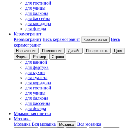
для гостиной
для улицы
для балкона
для бассейна
для коридора
для фасада
Керамогранит
Керамогранит
Весь керамогранит
Весь
Керамогранит
керамогранит
Назначение
Помещение
Дизайн
Поверхность
Цвет
Форма
Размер
Страна
для ванной
для фартука
для кухни
для туалета
для коридора
для гостиной
для улицы
для балкона
для бассейна
для фасада
Мраморная плитка
Мозаика
Мозаика
Вся мозаика
Вся мозаика
Мозаика