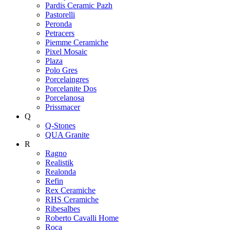
Pardis Ceramic Pazh
Pastorelli
Peronda
Petracers
Piemme Ceramiche
Pixel Mosaic
Plaza
Polo Gres
Porcelaingres
Porcelanite Dos
Porcelanosa
Prissmacer
Q
Q-Stones
QUA Granite
R
Ragno
Realistik
Realonda
Refin
Rex Ceramiche
RHS Ceramiche
Ribesalbes
Roberto Cavalli Home
Roca