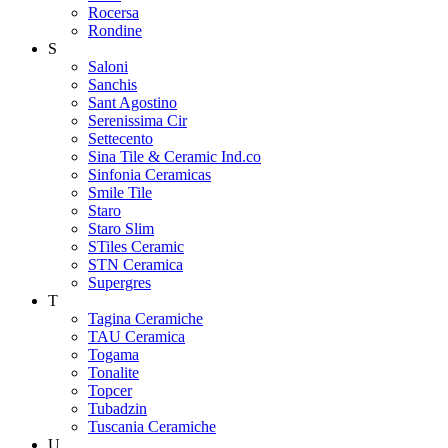
Rocersa
Rondine
S
Saloni
Sanchis
Sant Agostino
Serenissima Cir
Settecento
Sina Tile & Ceramic Ind.co
Sinfonia Ceramicas
Smile Tile
Staro
Staro Slim
STiles Ceramic
STN Ceramica
Supergres
T
Tagina Ceramiche
TAU Ceramica
Togama
Tonalite
Topcer
Tubadzin
Tuscania Ceramiche
U