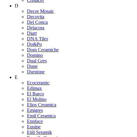
Cristacer
D
Decor Mosaic
Decovita
Del Conca
Delacora
Diart
DNA Tiles
Do&Po
Dom Ceramiche
Domino
Dual Gres
Dune
Durstone
E
Ecoceramic
Edimax
El Barco
El Molino
Elios Ceramica
Emigres
Emil Ceramica
Ennface
Equipe
Etili Seramik