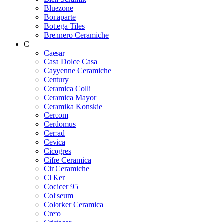
Bluezone
Bonaparte
Bottega Tiles
Brennero Ceramiche
C
Caesar
Casa Dolce Casa
Cayyenne Ceramiche
Century
Ceramica Colli
Ceramica Mayor
Ceramika Konskie
Cercom
Cerdomus
Cerrad
Cevica
Cicogres
Cifre Ceramica
Cir Ceramiche
Cl Ker
Codicer 95
Coliseum
Colorker Ceramica
Creto