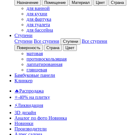
Назначение
Помещение
Материал
Цвет
Страна
для ванной
для кухни
для фартука
для туалета
для бассейна
Ступени
Ступени
Все ступени
Все ступени
Ступени
Поверхность
Страна
Цвет
матовая
противоскользящая
лаппатированная
глянцевая
Бамбуковые панели
Клинкер
🔥Распродажа
⭐-40% на плитку
⚡️Ликвидация
3D дизайн
Аналог по фото
Новинка
Новинки
Производители
Адрес салона