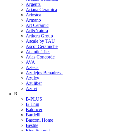
Argenta
Ariana Ceramica
Ariostea
Armano
Art Ceramic
Art&Natura
Artkera Group
Ascale by TAU
Ascot Ceramiche
Atlantic Tiles
Atlas Concorde
AVA
Azteca
Azulejos Benadresa
Azulev
Azuliber
Azuvi
B
B-PLUS
B-Thin
Baldocer
Bardelli
Basconi Home
Bestile
Bien Seramik