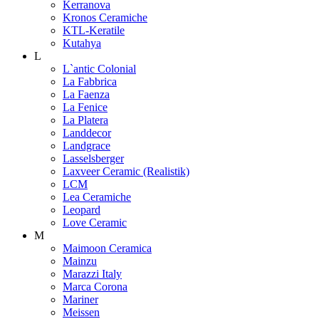
Kerranova
Kronos Ceramiche
KTL-Keratile
Kutahya
L
L`antic Colonial
La Fabbrica
La Faenza
La Fenice
La Platera
Landdecor
Landgrace
Lasselsberger
Laxveer Ceramic (Realistik)
LCM
Lea Ceramiche
Leopard
Love Ceramic
M
Maimoon Ceramica
Mainzu
Marazzi Italy
Marca Corona
Mariner
Meissen