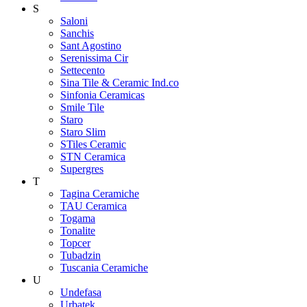
S
Saloni
Sanchis
Sant Agostino
Serenissima Cir
Settecento
Sina Tile & Ceramic Ind.co
Sinfonia Ceramicas
Smile Tile
Staro
Staro Slim
STiles Ceramic
STN Ceramica
Supergres
T
Tagina Ceramiche
TAU Ceramica
Togama
Tonalite
Topcer
Tubadzin
Tuscania Ceramiche
U
Undefasa
Urbatek