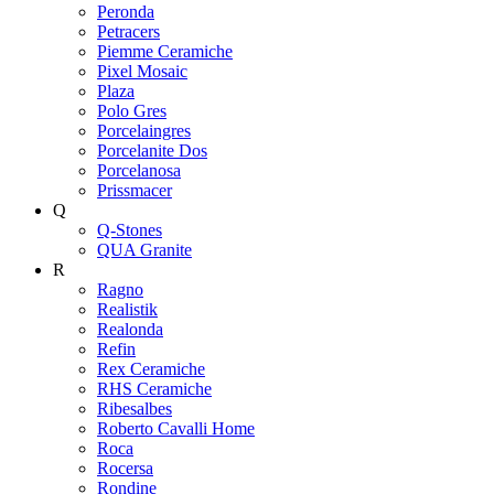
Peronda
Petracers
Piemme Ceramiche
Pixel Mosaic
Plaza
Polo Gres
Porcelaingres
Porcelanite Dos
Porcelanosa
Prissmacer
Q
Q-Stones
QUA Granite
R
Ragno
Realistik
Realonda
Refin
Rex Ceramiche
RHS Ceramiche
Ribesalbes
Roberto Cavalli Home
Roca
Rocersa
Rondine