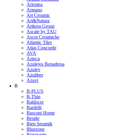
Ariostea
Armano
Art Ceramic
Art&Natura
Artkera Group
Ascale by TAU
Ascot Ceramiche
Atlantic Tiles
Atlas Concorde
AVA
Azteca
Azulejos Benadresa
Azulev
Azuliber
Azuvi
B
B-PLUS
B-Thin
Baldocer
Bardelli
Basconi Home
Bestile
Bien Seramik
Bluezone
Bonaparte