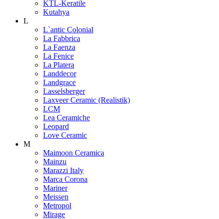
KTL-Keratile
Kutahya
L
L`antic Colonial
La Fabbrica
La Faenza
La Fenice
La Platera
Landdecor
Landgrace
Lasselsberger
Laxveer Ceramic (Realistik)
LCM
Lea Ceramiche
Leopard
Love Ceramic
M
Maimoon Ceramica
Mainzu
Marazzi Italy
Marca Corona
Mariner
Meissen
Metropol
Mirage