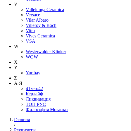
V
Vallelunga Ceramica
Versace
Vilar Albaro
Villeroy & Boch
Vitra
Vives Ceramica
VSA
W
Westerwalder Klinker
WOW
X
Y
Yurtbay
Z
А-Я
41zero42
Керлайф
Ликвидация
ТОП РУС
Философия Мозаики
Главная
/
Реквизиты