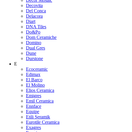
Decor Mosaic
Decovita
Del Conca
Delacora
Diart
DNA Tiles
Do&Po
Dom Ceramiche
Domino
Dual Gres
Dune
Durstone
E
Ecoceramic
Edimax
El Barco
El Molino
Elios Ceramica
Emigres
Emil Ceramica
Ennface
Equipe
Etili Seramik
Eurotile Ceramica
Exagres