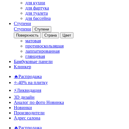
для кухни
для фартука
для туалета
для бассейна
Ступени
Ступени
Ступени
Поверхность
Страна
Цвет
матовая
противоскользящая
лаппатированная
глянцевая
Бамбуковые панели
Клинкер
🔥Распродажа
⭐-40% на плитку
⚡️Ликвидация
3D дизайн
Аналог по фото
Новинка
Новинки
Производители
Адрес салона
🔥Распродажа