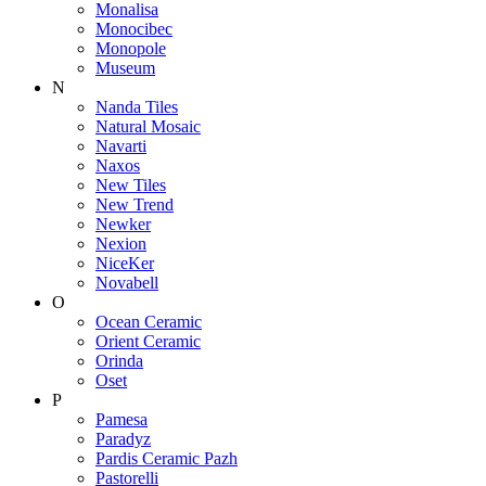
Monalisa
Monocibec
Monopole
Museum
N
Nanda Tiles
Natural Mosaic
Navarti
Naxos
New Tiles
New Trend
Newker
Nexion
NiceKer
Novabell
O
Ocean Ceramic
Orient Ceramic
Orinda
Oset
P
Pamesa
Paradyz
Pardis Ceramic Pazh
Pastorelli