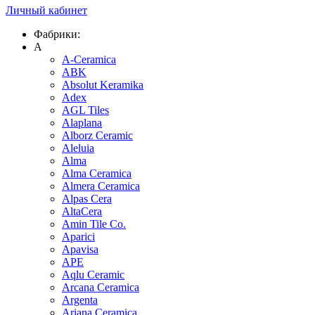
Личный кабинет
Фабрики:
A
A-Ceramica
ABK
Absolut Keramika
Adex
AGL Tiles
Alaplana
Alborz Ceramic
Aleluia
Alma
Alma Ceramica
Almera Ceramica
Alpas Cera
AltaCera
Amin Tile Co.
Aparici
Apavisa
APE
Aqlu Ceramic
Arcana Ceramica
Argenta
Ariana Ceramica