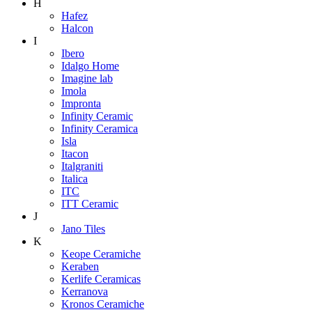
H
Hafez
Halcon
I
Ibero
Idalgo Home
Imagine lab
Imola
Impronta
Infinity Ceramic
Infinity Ceramica
Isla
Itacon
Italgraniti
Italica
ITC
ITT Ceramic
J
Jano Tiles
K
Keope Ceramiche
Keraben
Kerlife Ceramicas
Kerranova
Kronos Ceramiche