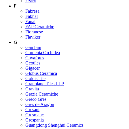
Ezarri
F
Fabresa
Fakhar
Fanal
FAP Ceramiche
Fioranese
Flaviker
G
Gambini
Gardenia Orchidea
Gayafores
Geotiles
Gigacer
Globus Ceramica
Goldis Tile
Granoland Tiles LLP
Gravita
Grazia Ceramiche
Greco Gres
Gres de Aragon
Gresant
Gresmanc
Grespania
Guangdong Shenghui Ceramics