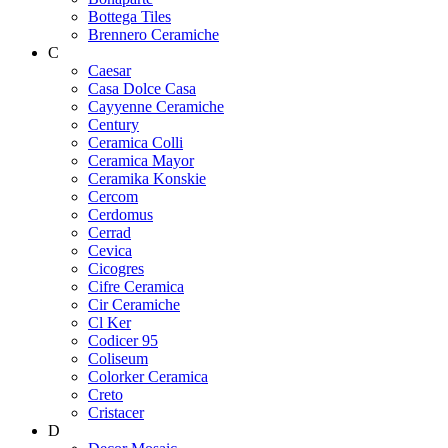
Bottega Tiles
Brennero Ceramiche
C
Caesar
Casa Dolce Casa
Cayyenne Ceramiche
Century
Ceramica Colli
Ceramica Mayor
Ceramika Konskie
Cercom
Cerdomus
Cerrad
Cevica
Cicogres
Cifre Ceramica
Cir Ceramiche
Cl Ker
Codicer 95
Coliseum
Colorker Ceramica
Creto
Cristacer
D