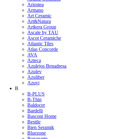
Ariostea
Armano
Art Ceramic
Art&Natura
Artkera Group
Ascale by TAU
Ascot Ceramiche
Atlantic Tiles
Atlas Concorde
AVA
Azteca
Azulejos Benadresa
Azulev
Azuliber
Azuvi
B
B-PLUS
B-Thin
Baldocer
Bardelli
Basconi Home
Bestile
Bien Seramik
Bluezone
Bonaparte