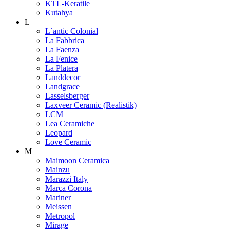
KTL-Keratile
Kutahya
L
L`antic Colonial
La Fabbrica
La Faenza
La Fenice
La Platera
Landdecor
Landgrace
Lasselsberger
Laxveer Ceramic (Realistik)
LCM
Lea Ceramiche
Leopard
Love Ceramic
M
Maimoon Ceramica
Mainzu
Marazzi Italy
Marca Corona
Mariner
Meissen
Metropol
Mirage