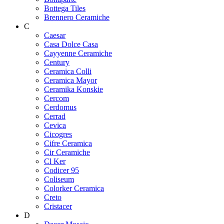
Bottega Tiles
Brennero Ceramiche
C
Caesar
Casa Dolce Casa
Cayyenne Ceramiche
Century
Ceramica Colli
Ceramica Mayor
Ceramika Konskie
Cercom
Cerdomus
Cerrad
Cevica
Cicogres
Cifre Ceramica
Cir Ceramiche
Cl Ker
Codicer 95
Coliseum
Colorker Ceramica
Creto
Cristacer
D