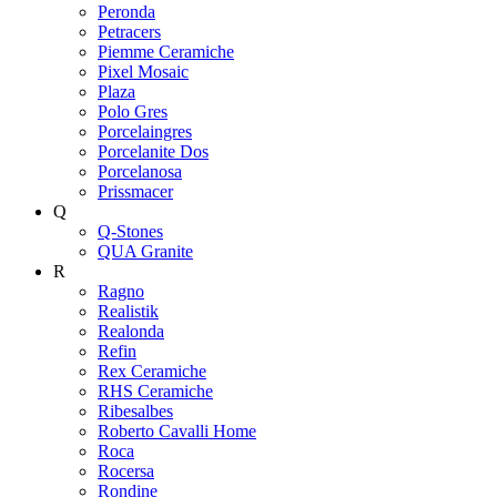
Peronda
Petracers
Piemme Ceramiche
Pixel Mosaic
Plaza
Polo Gres
Porcelaingres
Porcelanite Dos
Porcelanosa
Prissmacer
Q
Q-Stones
QUA Granite
R
Ragno
Realistik
Realonda
Refin
Rex Ceramiche
RHS Ceramiche
Ribesalbes
Roberto Cavalli Home
Roca
Rocersa
Rondine