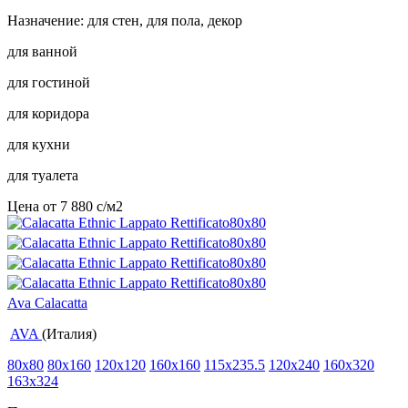
Назначение: для стен, для пола, декор
для ванной
для гостиной
для коридора
для кухни
для туалета
Цена от
7 880
c
/м2
Ava Calacatta
AVA
(Италия)
80x80
80x160
120x120
160x160
115x235.5
120x240
160x320
163x324