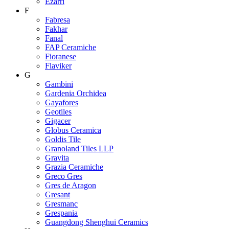
Ezarri
F
Fabresa
Fakhar
Fanal
FAP Ceramiche
Fioranese
Flaviker
G
Gambini
Gardenia Orchidea
Gayafores
Geotiles
Gigacer
Globus Ceramica
Goldis Tile
Granoland Tiles LLP
Gravita
Grazia Ceramiche
Greco Gres
Gres de Aragon
Gresant
Gresmanc
Grespania
Guangdong Shenghui Ceramics