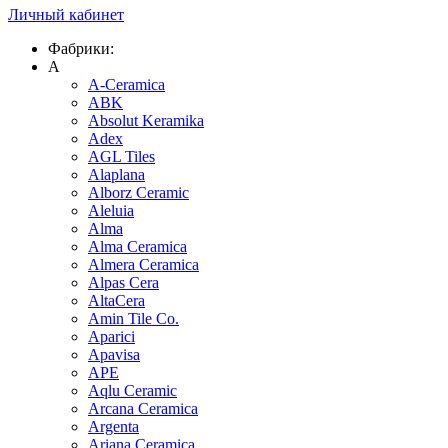
Личный кабинет
Фабрики:
A
A-Ceramica
ABK
Absolut Keramika
Adex
AGL Tiles
Alaplana
Alborz Ceramic
Aleluia
Alma
Alma Ceramica
Almera Ceramica
Alpas Cera
AltaCera
Amin Tile Co.
Aparici
Apavisa
APE
Aqlu Ceramic
Arcana Ceramica
Argenta
Ariana Ceramica