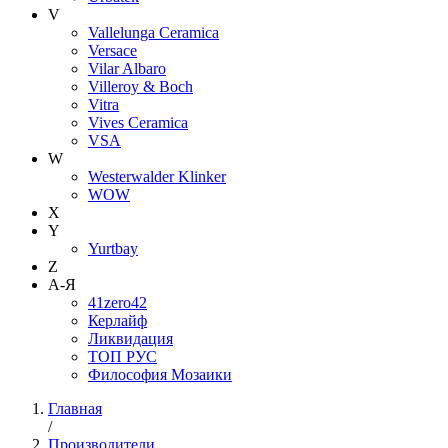
V
Vallelunga Ceramica
Versace
Vilar Albaro
Villeroy & Boch
Vitra
Vives Ceramica
VSA
W
Westerwalder Klinker
WOW
X
Y
Yurtbay
Z
А-Я
41zero42
Керлайф
Ликвидация
ТОП РУС
Философия Мозаики
Главная
/
Производители