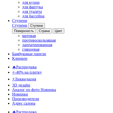
для кухни
для фартука
для туалета
для бассейна
Ступени
Ступени
Ступени
Поверхность
Страна
Цвет
матовая
противоскользящая
лаппатированная
глянцевая
Бамбуковые панели
Клинкер
🔥Распродажа
⭐-40% на плитку
⚡️Ликвидация
3D дизайн
Аналог по фото
Новинка
Новинки
Производители
Адрес салона
🔥Распродажа