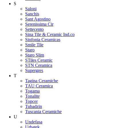
S
Saloni
Sanchis
Sant Agostino
Serenissima Cir
Settecento
Sina Tile & Ceramic Ind.co
Sinfonia Ceramicas
Smile Tile
Staro
Staro Slim
STiles Ceramic
STN Ceramica
Supergres
T
Tagina Ceramiche
TAU Ceramica
Togama
Tonalite
Topcer
Tubadzin
Tuscania Ceramiche
U
Undefasa
Urbatek