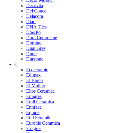
Decor Mosaic
Decovita
Del Conca
Delacora
Diart
DNA Tiles
Do&Po
Dom Ceramiche
Domino
Dual Gres
Dune
Durstone
E
Ecoceramic
Edimax
El Barco
El Molino
Elios Ceramica
Emigres
Emil Ceramica
Ennface
Equipe
Etili Seramik
Eurotile Ceramica
Exagres