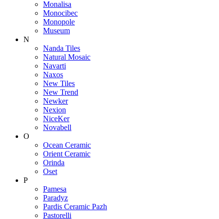
Monalisa
Monocibec
Monopole
Museum
N
Nanda Tiles
Natural Mosaic
Navarti
Naxos
New Tiles
New Trend
Newker
Nexion
NiceKer
Novabell
O
Ocean Ceramic
Orient Ceramic
Orinda
Oset
P
Pamesa
Paradyz
Pardis Ceramic Pazh
Pastorelli