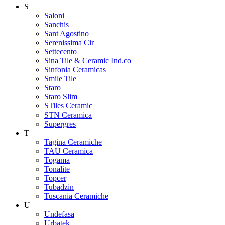
S
Saloni
Sanchis
Sant Agostino
Serenissima Cir
Settecento
Sina Tile & Ceramic Ind.co
Sinfonia Ceramicas
Smile Tile
Staro
Staro Slim
STiles Ceramic
STN Ceramica
Supergres
T
Tagina Ceramiche
TAU Ceramica
Togama
Tonalite
Topcer
Tubadzin
Tuscania Ceramiche
U
Undefasa
Urbatek