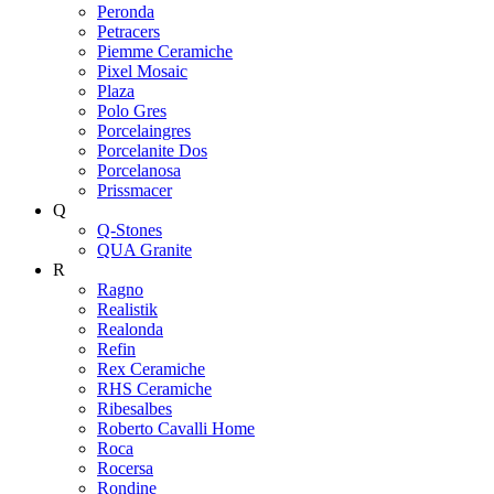
Peronda
Petracers
Piemme Ceramiche
Pixel Mosaic
Plaza
Polo Gres
Porcelaingres
Porcelanite Dos
Porcelanosa
Prissmacer
Q
Q-Stones
QUA Granite
R
Ragno
Realistik
Realonda
Refin
Rex Ceramiche
RHS Ceramiche
Ribesalbes
Roberto Cavalli Home
Roca
Rocersa
Rondine