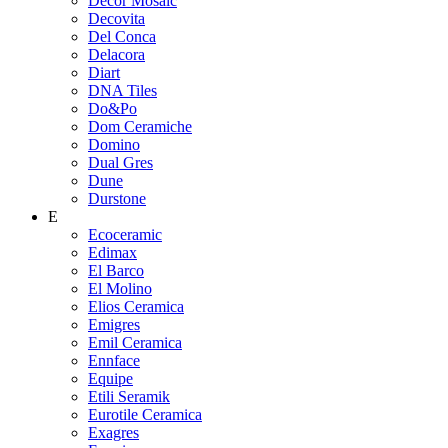
Decor Mosaic
Decovita
Del Conca
Delacora
Diart
DNA Tiles
Do&Po
Dom Ceramiche
Domino
Dual Gres
Dune
Durstone
E
Ecoceramic
Edimax
El Barco
El Molino
Elios Ceramica
Emigres
Emil Ceramica
Ennface
Equipe
Etili Seramik
Eurotile Ceramica
Exagres