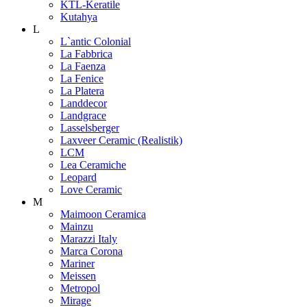
KTL-Keratile
Kutahya
L
L`antic Colonial
La Fabbrica
La Faenza
La Fenice
La Platera
Landdecor
Landgrace
Lasselsberger
Laxveer Ceramic (Realistik)
LCM
Lea Ceramiche
Leopard
Love Ceramic
M
Maimoon Ceramica
Mainzu
Marazzi Italy
Marca Corona
Mariner
Meissen
Metropol
Mirage