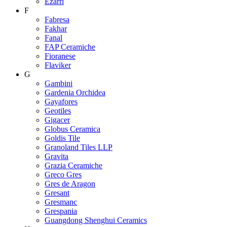
Ezarri
F
Fabresa
Fakhar
Fanal
FAP Ceramiche
Fioranese
Flaviker
G
Gambini
Gardenia Orchidea
Gayafores
Geotiles
Gigacer
Globus Ceramica
Goldis Tile
Granoland Tiles LLP
Gravita
Grazia Ceramiche
Greco Gres
Gres de Aragon
Gresant
Gresmanc
Grespania
Guangdong Shenghui Ceramics