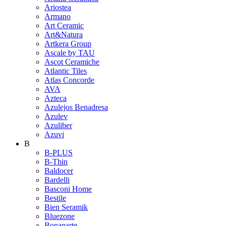
Ariostea
Armano
Art Ceramic
Art&Natura
Artkera Group
Ascale by TAU
Ascot Ceramiche
Atlantic Tiles
Atlas Concorde
AVA
Azteca
Azulejos Benadresa
Azulev
Azuliber
Azuvi
B
B-PLUS
B-Thin
Baldocer
Bardelli
Basconi Home
Bestile
Bien Seramik
Bluezone
Bonaparte