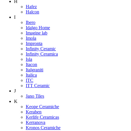
H
Hafez
Halcon
I
Ibero
Idalgo Home
Imagine lab
Imola
Impronta
Infinity Ceramic
Infinity Ceramica
Isla
Itacon
Italgraniti
Italica
ITC
ITT Ceramic
J
Jano Tiles
K
Keope Ceramiche
Keraben
Kerlife Ceramicas
Kerranova
Kronos Ceramiche