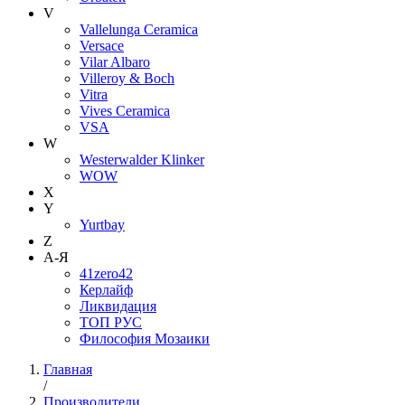
V
Vallelunga Ceramica
Versace
Vilar Albaro
Villeroy & Boch
Vitra
Vives Ceramica
VSA
W
Westerwalder Klinker
WOW
X
Y
Yurtbay
Z
А-Я
41zero42
Керлайф
Ликвидация
ТОП РУС
Философия Мозаики
Главная
/
Производители