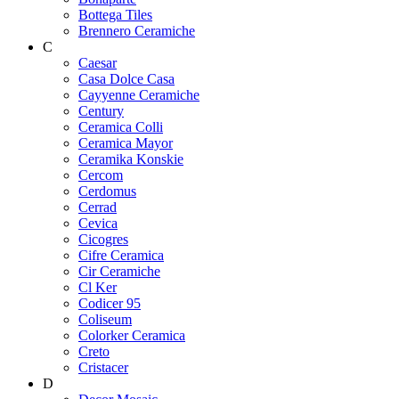
Bottega Tiles
Brennero Ceramiche
C
Caesar
Casa Dolce Casa
Cayyenne Ceramiche
Century
Ceramica Colli
Ceramica Mayor
Ceramika Konskie
Cercom
Cerdomus
Cerrad
Cevica
Cicogres
Cifre Ceramica
Cir Ceramiche
Cl Ker
Codicer 95
Coliseum
Colorker Ceramica
Creto
Cristacer
D