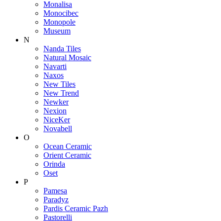
Monalisa
Monocibec
Monopole
Museum
N
Nanda Tiles
Natural Mosaic
Navarti
Naxos
New Tiles
New Trend
Newker
Nexion
NiceKer
Novabell
O
Ocean Ceramic
Orient Ceramic
Orinda
Oset
P
Pamesa
Paradyz
Pardis Ceramic Pazh
Pastorelli