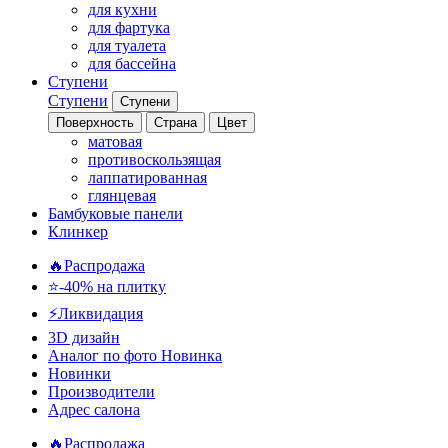
для кухни
для фартука
для туалета
для бассейна
Ступени
Ступени
Ступени
Поверхность
Страна
Цвет
матовая
противоскользящая
лаппатированная
глянцевая
Бамбуковые панели
Клинкер
🔥Распродажа
⭐-40% на плитку
⚡️Ликвидация
3D дизайн
Аналог по фото
Новинка
Новинки
Производители
Адрес салона
🔥Распродажа