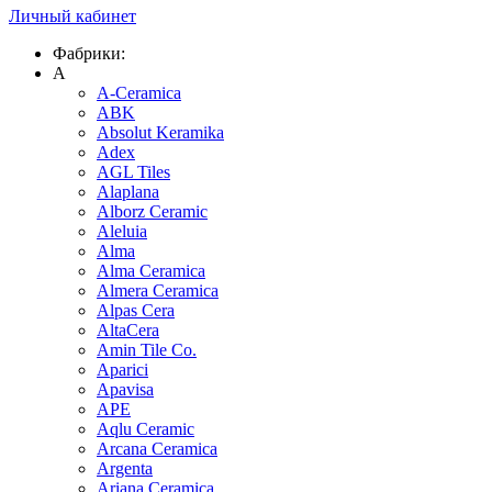
Личный кабинет
Фабрики:
A
A-Ceramica
ABK
Absolut Keramika
Adex
AGL Tiles
Alaplana
Alborz Ceramic
Aleluia
Alma
Alma Ceramica
Almera Ceramica
Alpas Cera
AltaCera
Amin Tile Co.
Aparici
Apavisa
APE
Aqlu Ceramic
Arcana Ceramica
Argenta
Ariana Ceramica