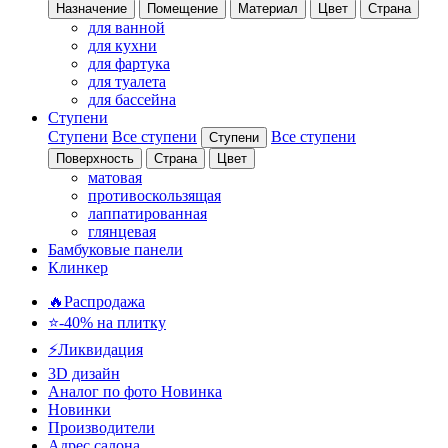
Назначение
Помещение
Материал
Цвет
Страна
для ванной
для кухни
для фартука
для туалета
для бассейна
Ступени
Ступени
Все ступени
Все ступени
Ступени
Поверхность
Страна
Цвет
матовая
противоскользящая
лаппатированная
глянцевая
Бамбуковые панели
Клинкер
🔥Распродажа
⭐-40% на плитку
⚡️Ликвидация
3D дизайн
Аналог по фото
Новинка
Новинки
Производители
Адрес салона