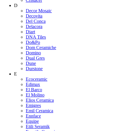
Cristacer
D
Decor Mosaic
Decovita
Del Conca
Delacora
Diart
DNA Tiles
Do&Po
Dom Ceramiche
Domino
Dual Gres
Dune
Durstone
E
Ecoceramic
Edimax
El Barco
El Molino
Elios Ceramica
Emigres
Emil Ceramica
Ennface
Equipe
Etili Seramik