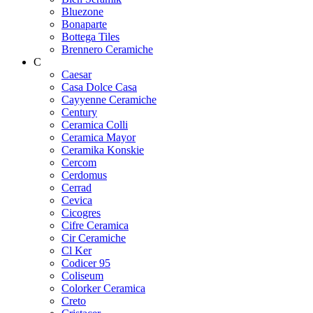
Bluezone
Bonaparte
Bottega Tiles
Brennero Ceramiche
C
Caesar
Casa Dolce Casa
Cayyenne Ceramiche
Century
Ceramica Colli
Ceramica Mayor
Ceramika Konskie
Cercom
Cerdomus
Cerrad
Cevica
Cicogres
Cifre Ceramica
Cir Ceramiche
Cl Ker
Codicer 95
Coliseum
Colorker Ceramica
Creto