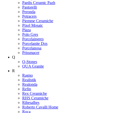
Pardis Ceramic Pazh
Pastorelli
Peronda
Petracers
Piemme Ceramiche
Pixel Mosaic
Plaza
Polo Gres
Porcelaingres
Porcelanite Dos
Porcelanosa
Prissmacer
Q
Q-Stones
QUA Granite
R
Ragno
Realistik
Realonda
Refin
Rex Ceramiche
RHS Ceramiche
Ribesalbes
Roberto Cavalli Home
Roca