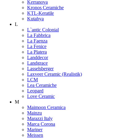
Kerranova
Kronos Ceramiche
KTL-Keratile
Kutahya
L
L`antic Colonial
La Fabbrica
La Faenza
La Fenice
La Platera
Landdecor
Landgrace
Lasselsberger
Laxveer Ceramic (Realistik)
LCM
Lea Ceramiche
Leopard
Love Ceramic
M
Maimoon Ceramica
Mainzu
Marazzi Italy
Marca Corona
Mariner
Meissen