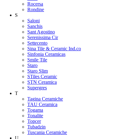
Rocersa
Rondine
S
Saloni
Sanchis
Sant Agostino
Serenissima Cir
Settecento
Sina Tile & Ceramic Ind.co
Sinfonia Ceramicas
Smile Tile
Staro
Staro Slim
STiles Ceramic
STN Ceramica
Supergres
T
Tagina Ceramiche
TAU Ceramica
Togama
Tonalite
Topcer
Tubadzin
Tuscania Ceramiche
U