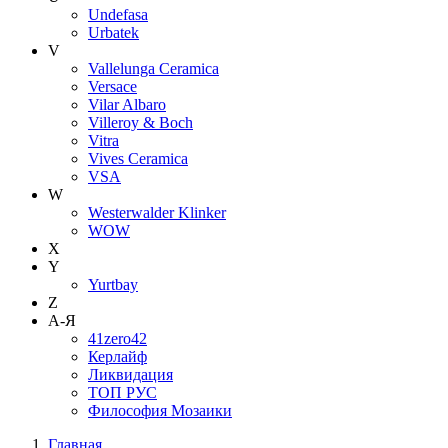
Undefasa
Urbatek
V
Vallelunga Ceramica
Versace
Vilar Albaro
Villeroy & Boch
Vitra
Vives Ceramica
VSA
W
Westerwalder Klinker
WOW
X
Y
Yurtbay
Z
А-Я
41zero42
Керлайф
Ликвидация
ТОП РУС
Философия Мозаики
Главная