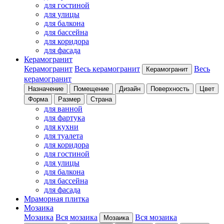
для гостиной
для улицы
для балкона
для бассейна
для коридора
для фасада
Керамогранит
Керамогранит
Весь керамогранит
Весь
Керамогранит
керамогранит
Назначение
Помещение
Дизайн
Поверхность
Цвет
Форма
Размер
Страна
для ванной
для фартука
для кухни
для туалета
для коридора
для гостиной
для улицы
для балкона
для бассейна
для фасада
Мраморная плитка
Мозаика
Мозаика
Вся мозаика
Вся мозаика
Мозаика