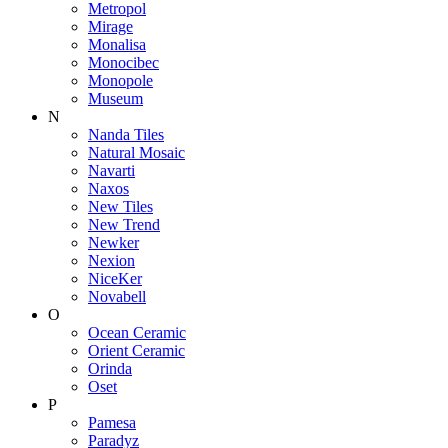
Metropol
Mirage
Monalisa
Monocibec
Monopole
Museum
N
Nanda Tiles
Natural Mosaic
Navarti
Naxos
New Tiles
New Trend
Newker
Nexion
NiceKer
Novabell
O
Ocean Ceramic
Orient Ceramic
Orinda
Oset
P
Pamesa
Paradyz