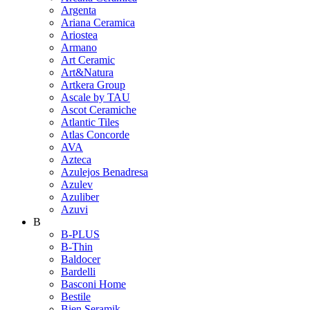
Argenta
Ariana Ceramica
Ariostea
Armano
Art Ceramic
Art&Natura
Artkera Group
Ascale by TAU
Ascot Ceramiche
Atlantic Tiles
Atlas Concorde
AVA
Azteca
Azulejos Benadresa
Azulev
Azuliber
Azuvi
B
B-PLUS
B-Thin
Baldocer
Bardelli
Basconi Home
Bestile
Bien Seramik