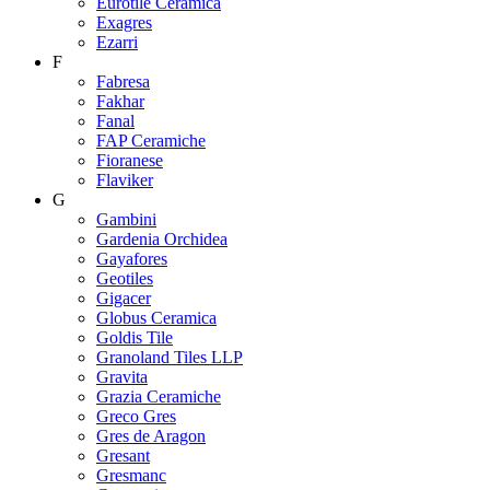
Eurotile Ceramica
Exagres
Ezarri
F
Fabresa
Fakhar
Fanal
FAP Ceramiche
Fioranese
Flaviker
G
Gambini
Gardenia Orchidea
Gayafores
Geotiles
Gigacer
Globus Ceramica
Goldis Tile
Granoland Tiles LLP
Gravita
Grazia Ceramiche
Greco Gres
Gres de Aragon
Gresant
Gresmanc