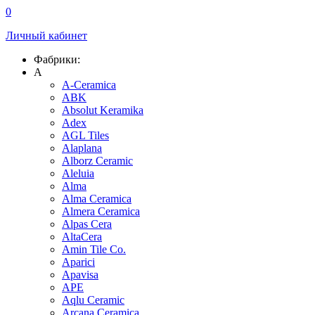
0
Личный кабинет
Фабрики:
A
A-Ceramica
ABK
Absolut Keramika
Adex
AGL Tiles
Alaplana
Alborz Ceramic
Aleluia
Alma
Alma Ceramica
Almera Ceramica
Alpas Cera
AltaCera
Amin Tile Co.
Aparici
Apavisa
APE
Aqlu Ceramic
Arcana Ceramica