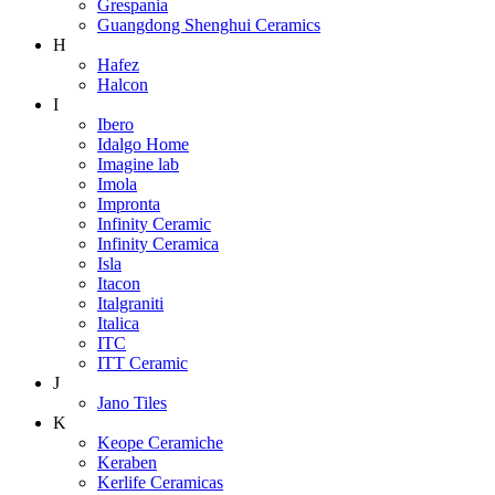
Grespania
Guangdong Shenghui Ceramics
H
Hafez
Halcon
I
Ibero
Idalgo Home
Imagine lab
Imola
Impronta
Infinity Ceramic
Infinity Ceramica
Isla
Itacon
Italgraniti
Italica
ITC
ITT Ceramic
J
Jano Tiles
K
Keope Ceramiche
Keraben
Kerlife Ceramicas