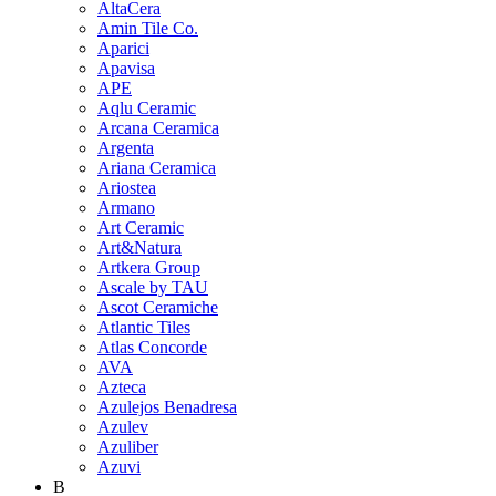
AltaCera
Amin Tile Co.
Aparici
Apavisa
APE
Aqlu Ceramic
Arcana Ceramica
Argenta
Ariana Ceramica
Ariostea
Armano
Art Ceramic
Art&Natura
Artkera Group
Ascale by TAU
Ascot Ceramiche
Atlantic Tiles
Atlas Concorde
AVA
Azteca
Azulejos Benadresa
Azulev
Azuliber
Azuvi
B