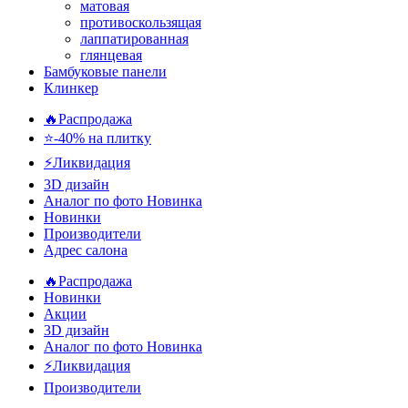
матовая
противоскользящая
лаппатированная
глянцевая
Бамбуковые панели
Клинкер
🔥Распродажа
⭐-40% на плитку
⚡️Ликвидация
3D дизайн
Аналог по фото
Новинка
Новинки
Производители
Адрес салона
🔥Распродажа
Новинки
Акции
3D дизайн
Аналог по фото
Новинка
⚡Ликвидация
Производители