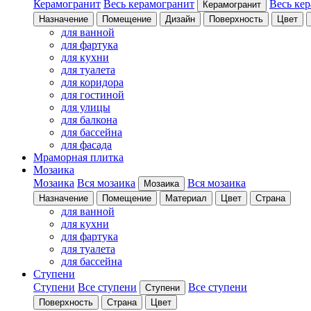
Керамогранит
Весь керамогранит
Весь ке
Керамогранит
Назначение
Помещение
Дизайн
Поверхность
Цвет
для ванной
для фартука
для кухни
для туалета
для коридора
для гостиной
для улицы
для балкона
для бассейна
для фасада
Мраморная плитка
Мозаика
Мозаика
Вся мозаика
Вся мозаика
Мозаика
Назначение
Помещение
Материал
Цвет
Страна
для ванной
для кухни
для фартука
для туалета
для бассейна
Ступени
Ступени
Все ступени
Все ступени
Ступени
Поверхность
Страна
Цвет