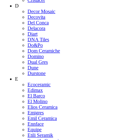
Cristacer
D
Decor Mosaic
Decovita
Del Conca
Delacora
Diart
DNA Tiles
Do&Po
Dom Ceramiche
Domino
Dual Gres
Dune
Durstone
E
Ecoceramic
Edimax
El Barco
El Molino
Elios Ceramica
Emigres
Emil Ceramica
Ennface
Equipe
Etili Seramik