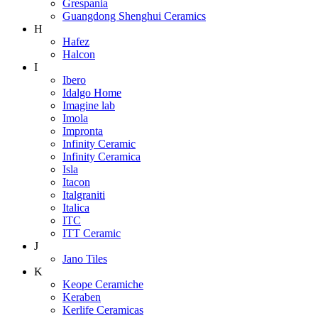
Grespania
Guangdong Shenghui Ceramics
H
Hafez
Halcon
I
Ibero
Idalgo Home
Imagine lab
Imola
Impronta
Infinity Ceramic
Infinity Ceramica
Isla
Itacon
Italgraniti
Italica
ITC
ITT Ceramic
J
Jano Tiles
K
Keope Ceramiche
Keraben
Kerlife Ceramicas