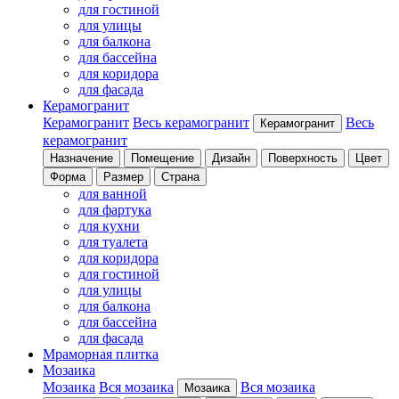
для гостиной
для улицы
для балкона
для бассейна
для коридора
для фасада
Керамогранит
Керамогранит
Весь керамогранит
Весь
Керамогранит
керамогранит
Назначение
Помещение
Дизайн
Поверхность
Цвет
Форма
Размер
Страна
для ванной
для фартука
для кухни
для туалета
для коридора
для гостиной
для улицы
для балкона
для бассейна
для фасада
Мраморная плитка
Мозаика
Мозаика
Вся мозаика
Вся мозаика
Мозаика