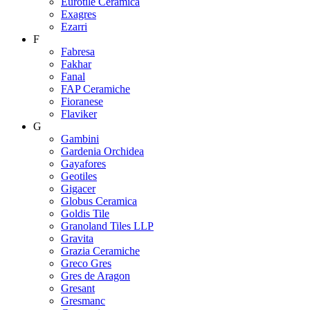
Eurotile Ceramica
Exagres
Ezarri
F
Fabresa
Fakhar
Fanal
FAP Ceramiche
Fioranese
Flaviker
G
Gambini
Gardenia Orchidea
Gayafores
Geotiles
Gigacer
Globus Ceramica
Goldis Tile
Granoland Tiles LLP
Gravita
Grazia Ceramiche
Greco Gres
Gres de Aragon
Gresant
Gresmanc