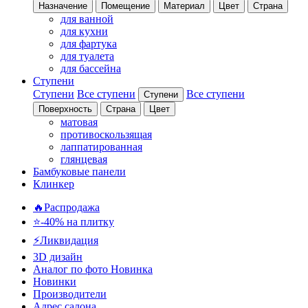
Назначение
Помещение
Материал
Цвет
Страна
для ванной
для кухни
для фартука
для туалета
для бассейна
Ступени
Ступени
Все ступени
Все ступени
Ступени
Поверхность
Страна
Цвет
матовая
противоскользящая
лаппатированная
глянцевая
Бамбуковые панели
Клинкер
🔥Распродажа
⭐-40% на плитку
⚡️Ликвидация
3D дизайн
Аналог по фото
Новинка
Новинки
Производители
Адрес салона