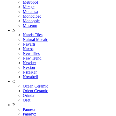
Metropol
Mirage
Monalisa
Monocibec
Monopole
Museum
N
Nanda Tiles
Natural Mosaic
Navarti
Naxos
New Tiles
New Trend
Newker
Nexion
NiceKer
Novabell
O
Ocean Ceramic
Orient Ceramic
Orinda
Oset
P
Pamesa
Paradyz