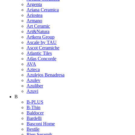
Argenta
Ariana Ceramica
Ariostea
Armano
Art Ceramic
Art&Natura
Artkera Group
Ascale by TAU
Ascot Ceramiche
Atlantic Tiles
Atlas Concorde
AVA
Azteca
Azulejos Benadresa
Azulev
Azuliber
Azuvi
B
B-PLUS
B-Thin
Baldocer
Bardelli
Basconi Home
Bestile
Bien Seramik