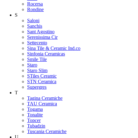
Rocersa
Rondine
S
Saloni
Sanchis
Sant Agostino
Serenissima Cir
Settecento
Sina Tile & Ceramic Ind.co
Sinfonia Ceramicas
Smile Tile
Staro
Staro Slim
STiles Ceramic
STN Ceramica
Supergres
T
Tagina Ceramiche
TAU Ceramica
Togama
Tonalite
Topcer
Tubadzin
Tuscania Ceramiche
U