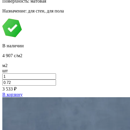
Поверхность: матовая
Назначение: для стен, для пола
В наличии
4 907
c
/м2
м2
шт
3 533
₽
В корзину