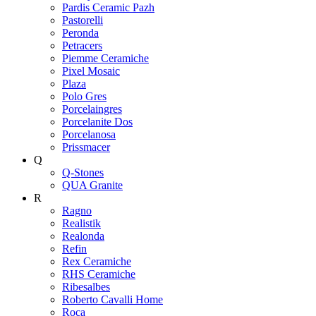
Pardis Ceramic Pazh
Pastorelli
Peronda
Petracers
Piemme Ceramiche
Pixel Mosaic
Plaza
Polo Gres
Porcelaingres
Porcelanite Dos
Porcelanosa
Prissmacer
Q
Q-Stones
QUA Granite
R
Ragno
Realistik
Realonda
Refin
Rex Ceramiche
RHS Ceramiche
Ribesalbes
Roberto Cavalli Home
Roca