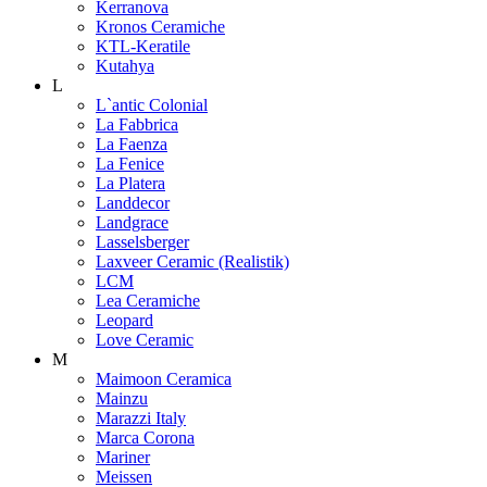
Kerranova
Kronos Ceramiche
KTL-Keratile
Kutahya
L
L`antic Colonial
La Fabbrica
La Faenza
La Fenice
La Platera
Landdecor
Landgrace
Lasselsberger
Laxveer Ceramic (Realistik)
LCM
Lea Ceramiche
Leopard
Love Ceramic
M
Maimoon Ceramica
Mainzu
Marazzi Italy
Marca Corona
Mariner
Meissen