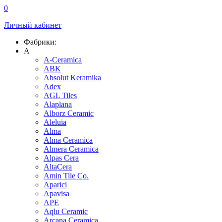
0
Личный кабинет
Фабрики:
A
A-Ceramica
ABK
Absolut Keramika
Adex
AGL Tiles
Alaplana
Alborz Ceramic
Aleluia
Alma
Alma Ceramica
Almera Ceramica
Alpas Cera
AltaCera
Amin Tile Co.
Aparici
Apavisa
APE
Aqlu Ceramic
Arcana Ceramica