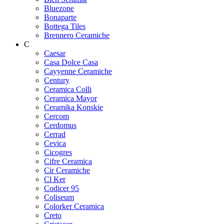
Bluezone
Bonaparte
Bottega Tiles
Brennero Ceramiche
C
Caesar
Casa Dolce Casa
Cayyenne Ceramiche
Century
Ceramica Colli
Ceramica Mayor
Ceramika Konskie
Cercom
Cerdomus
Cerrad
Cevica
Cicogres
Cifre Ceramica
Cir Ceramiche
Cl Ker
Codicer 95
Coliseum
Colorker Ceramica
Creto