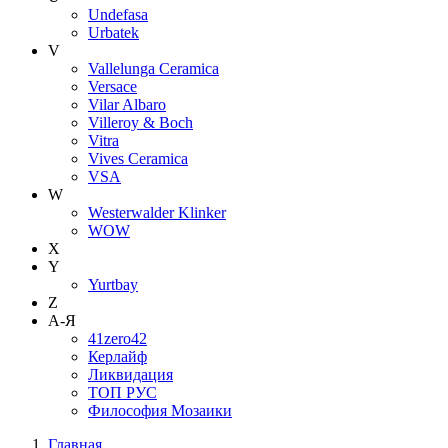
Undefasa
Urbatek
V
Vallelunga Ceramica
Versace
Vilar Albaro
Villeroy & Boch
Vitra
Vives Ceramica
VSA
W
Westerwalder Klinker
WOW
X
Y
Yurtbay
Z
А-Я
41zero42
Керлайф
Ликвидация
ТОП РУС
Философия Мозаики
Главная