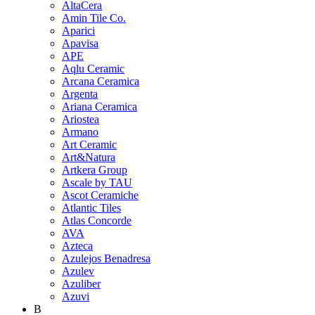
AltaCera
Amin Tile Co.
Aparici
Apavisa
APE
Aqlu Ceramic
Arcana Ceramica
Argenta
Ariana Ceramica
Ariostea
Armano
Art Ceramic
Art&Natura
Artkera Group
Ascale by TAU
Ascot Ceramiche
Atlantic Tiles
Atlas Concorde
AVA
Azteca
Azulejos Benadresa
Azulev
Azuliber
Azuvi
B