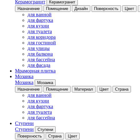
Керамогранит
Керамогранит
Назначение
Помещение
Дизайн
Поверхность
Цвет
для ванной
для фартука
для кухни
для туалета
для коридора
для гостиной
для улицы
для балкона
для бассейна
для фасада
Мраморная плитка
Мозаика
Мозаика
Мозаика
Назначение
Помещение
Материал
Цвет
Страна
для ванной
для кухни
для фартука
для туалета
для бассейна
Ступени
Ступени
Ступени
Поверхность
Страна
Цвет