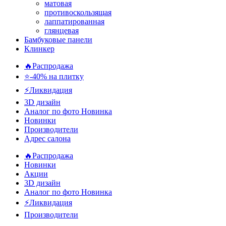
матовая
противоскользящая
лаппатированная
глянцевая
Бамбуковые панели
Клинкер
🔥Распродажа
⭐-40% на плитку
⚡️Ликвидация
3D дизайн
Аналог по фото
Новинка
Новинки
Производители
Адрес салона
🔥Распродажа
Новинки
Акции
3D дизайн
Аналог по фото
Новинка
⚡Ликвидация
Производители