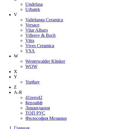
Undefasa
Urbatek
V
Vallelunga Ceramica
Versace
Vilar Albaro
Villeroy & Boch
Vitra
Vives Ceramica
VSA
W
Westerwalder Klinker
WOW
X
Y
Yurtbay
Z
А-Я
41zero42
Керлайф
Ликвидация
ТОП РУС
Философия Мозаики
Главная