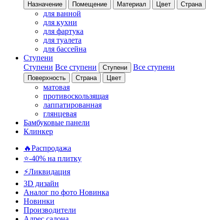
Назначение
Помещение
Материал
Цвет
Страна
для ванной
для кухни
для фартука
для туалета
для бассейна
Ступени
Ступени
Все ступени
Все ступени
Ступени
Поверхность
Страна
Цвет
матовая
противоскользящая
лаппатированная
глянцевая
Бамбуковые панели
Клинкер
🔥Распродажа
⭐-40% на плитку
⚡️Ликвидация
3D дизайн
Аналог по фото
Новинка
Новинки
Производители
Адрес салона