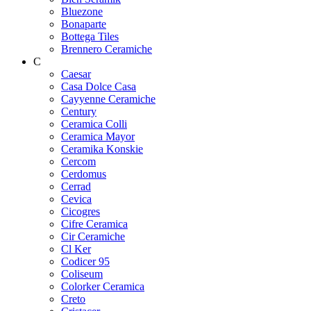
Bluezone
Bonaparte
Bottega Tiles
Brennero Ceramiche
C
Caesar
Casa Dolce Casa
Cayyenne Ceramiche
Century
Ceramica Colli
Ceramica Mayor
Ceramika Konskie
Cercom
Cerdomus
Cerrad
Cevica
Cicogres
Cifre Ceramica
Cir Ceramiche
Cl Ker
Codicer 95
Coliseum
Colorker Ceramica
Creto