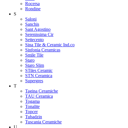
Rocersa
Rondine
S
Saloni
Sanchis
Sant Agostino
Serenissima Cir
Settecento
Sina Tile & Ceramic Ind.co
Sinfonia Ceramicas
Smile Tile
Staro
Staro Slim
STiles Ceramic
STN Ceramica
Supergres
T
Tagina Ceramiche
TAU Ceramica
Togama
Tonalite
Topcer
Tubadzin
Tuscania Ceramiche
U