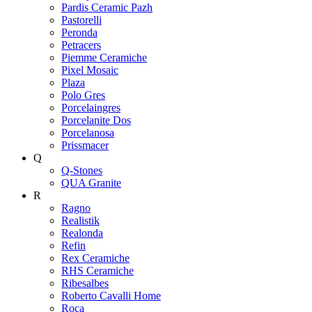
Pardis Ceramic Pazh
Pastorelli
Peronda
Petracers
Piemme Ceramiche
Pixel Mosaic
Plaza
Polo Gres
Porcelaingres
Porcelanite Dos
Porcelanosa
Prissmacer
Q
Q-Stones
QUA Granite
R
Ragno
Realistik
Realonda
Refin
Rex Ceramiche
RHS Ceramiche
Ribesalbes
Roberto Cavalli Home
Roca