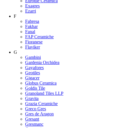
Eurotile Ceramica
Exagres
Ezarri
F
Fabresa
Fakhar
Fanal
FAP Ceramiche
Fioranese
Flaviker
G
Gambini
Gardenia Orchidea
Gayafores
Geotiles
Gigacer
Globus Ceramica
Goldis Tile
Granoland Tiles LLP
Gravita
Grazia Ceramiche
Greco Gres
Gres de Aragon
Gresant
Gresmanc