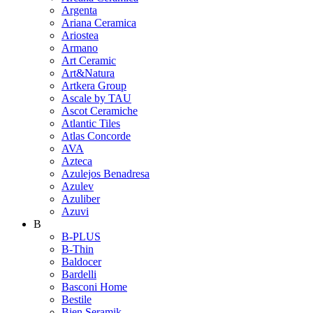
Argenta
Ariana Ceramica
Ariostea
Armano
Art Ceramic
Art&Natura
Artkera Group
Ascale by TAU
Ascot Ceramiche
Atlantic Tiles
Atlas Concorde
AVA
Azteca
Azulejos Benadresa
Azulev
Azuliber
Azuvi
B
B-PLUS
B-Thin
Baldocer
Bardelli
Basconi Home
Bestile
Bien Seramik