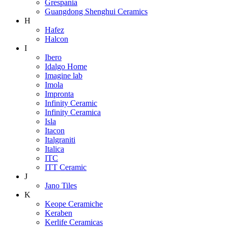
Grespania
Guangdong Shenghui Ceramics
H
Hafez
Halcon
I
Ibero
Idalgo Home
Imagine lab
Imola
Impronta
Infinity Ceramic
Infinity Ceramica
Isla
Itacon
Italgraniti
Italica
ITC
ITT Ceramic
J
Jano Tiles
K
Keope Ceramiche
Keraben
Kerlife Ceramicas