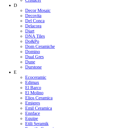
Cristacer
D
Decor Mosaic
Decovita
Del Conca
Delacora
Diart
DNA Tiles
Do&Po
Dom Ceramiche
Domino
Dual Gres
Dune
Durstone
E
Ecoceramic
Edimax
El Barco
El Molino
Elios Ceramica
Emigres
Emil Ceramica
Ennface
Equipe
Etili Seramik