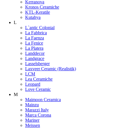
Kerranova
Kronos Ceramiche
KTL-Keratile
Kutahya
L
L`antic Colonial
La Fabbrica
La Faenza
La Fenice
La Platera
Landdecor
Landgrace
Lasselsberger
Laxveer Ceramic (Realistik)
LCM
Lea Ceramiche
Leopard
Love Ceramic
M
Maimoon Ceramica
Mainzu
Marazzi Italy
Marca Corona
Mariner
Meissen