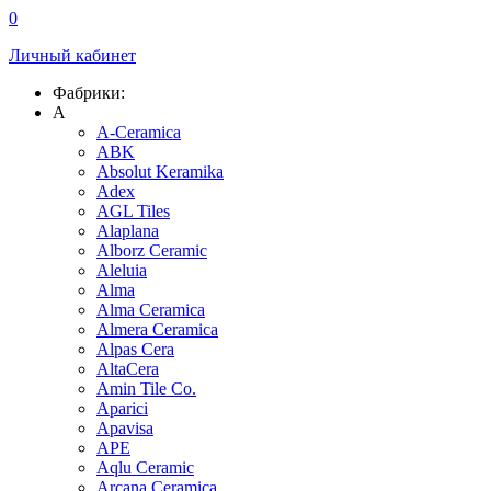
0
Личный кабинет
Фабрики:
A
A-Ceramica
ABK
Absolut Keramika
Adex
AGL Tiles
Alaplana
Alborz Ceramic
Aleluia
Alma
Alma Ceramica
Almera Ceramica
Alpas Cera
AltaCera
Amin Tile Co.
Aparici
Apavisa
APE
Aqlu Ceramic
Arcana Ceramica