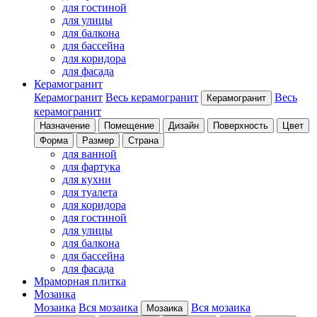
для гостиной
для улицы
для балкона
для бассейна
для коридора
для фасада
Керамогранит
Керамогранит
Весь керамогранит
Весь
Керамогранит
керамогранит
Назначение
Помещение
Дизайн
Поверхность
Цвет
Форма
Размер
Страна
для ванной
для фартука
для кухни
для туалета
для коридора
для гостиной
для улицы
для балкона
для бассейна
для фасада
Мраморная плитка
Мозаика
Мозаика
Вся мозаика
Вся мозаика
Мозаика