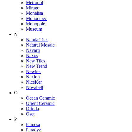
Metropol
Mirage
Monalisa
Monocibec
Monopole
Museum
N
Nanda Tiles
Natural Mosaic
Navarti
Naxos
New Tiles
New Trend
Newker
Nexion
NiceKer
Novabell
O
Ocean Ceramic
Orient Ceramic
Orinda
Oset
P
Pamesa
Paradyz