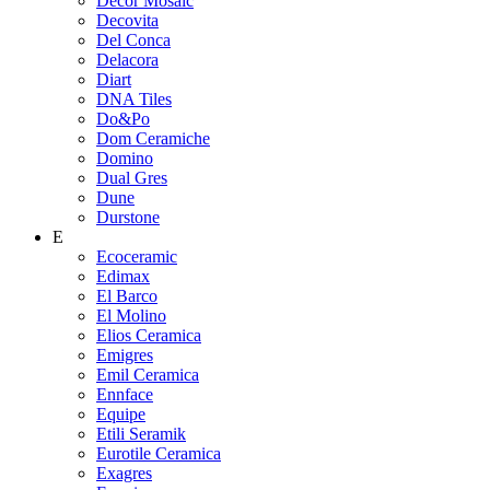
Decor Mosaic
Decovita
Del Conca
Delacora
Diart
DNA Tiles
Do&Po
Dom Ceramiche
Domino
Dual Gres
Dune
Durstone
E
Ecoceramic
Edimax
El Barco
El Molino
Elios Ceramica
Emigres
Emil Ceramica
Ennface
Equipe
Etili Seramik
Eurotile Ceramica
Exagres