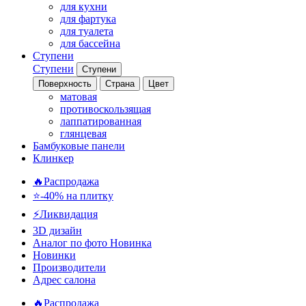
для кухни
для фартука
для туалета
для бассейна
Ступени
Ступени
Ступени
Поверхность
Страна
Цвет
матовая
противоскользящая
лаппатированная
глянцевая
Бамбуковые панели
Клинкер
🔥Распродажа
⭐-40% на плитку
⚡️Ликвидация
3D дизайн
Аналог по фото
Новинка
Новинки
Производители
Адрес салона
🔥Распродажа