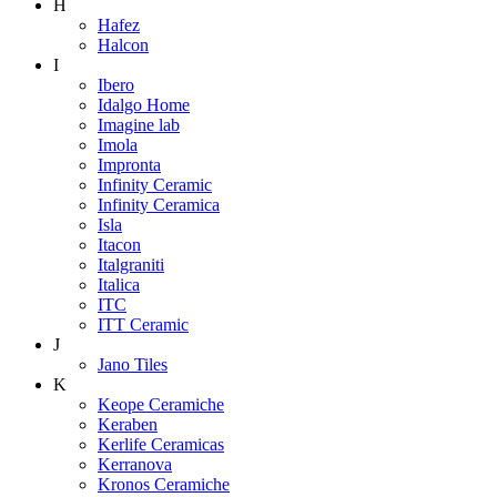
H
Hafez
Halcon
I
Ibero
Idalgo Home
Imagine lab
Imola
Impronta
Infinity Ceramic
Infinity Ceramica
Isla
Itacon
Italgraniti
Italica
ITC
ITT Ceramic
J
Jano Tiles
K
Keope Ceramiche
Keraben
Kerlife Ceramicas
Kerranova
Kronos Ceramiche