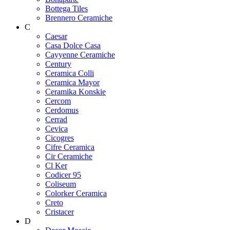
Bottega Tiles
Brennero Ceramiche
C
Caesar
Casa Dolce Casa
Cayyenne Ceramiche
Century
Ceramica Colli
Ceramica Mayor
Ceramika Konskie
Cercom
Cerdomus
Cerrad
Cevica
Cicogres
Cifre Ceramica
Cir Ceramiche
Cl Ker
Codicer 95
Coliseum
Colorker Ceramica
Creto
Cristacer
D