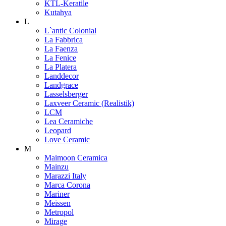
KTL-Keratile
Kutahya
L
L`antic Colonial
La Fabbrica
La Faenza
La Fenice
La Platera
Landdecor
Landgrace
Lasselsberger
Laxveer Ceramic (Realistik)
LCM
Lea Ceramiche
Leopard
Love Ceramic
M
Maimoon Ceramica
Mainzu
Marazzi Italy
Marca Corona
Mariner
Meissen
Metropol
Mirage