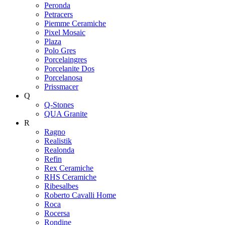
Peronda
Petracers
Piemme Ceramiche
Pixel Mosaic
Plaza
Polo Gres
Porcelaingres
Porcelanite Dos
Porcelanosa
Prissmacer
Q
Q-Stones
QUA Granite
R
Ragno
Realistik
Realonda
Refin
Rex Ceramiche
RHS Ceramiche
Ribesalbes
Roberto Cavalli Home
Roca
Rocersa
Rondine