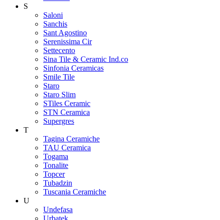
S
Saloni
Sanchis
Sant Agostino
Serenissima Cir
Settecento
Sina Tile & Ceramic Ind.co
Sinfonia Ceramicas
Smile Tile
Staro
Staro Slim
STiles Ceramic
STN Ceramica
Supergres
T
Tagina Ceramiche
TAU Ceramica
Togama
Tonalite
Topcer
Tubadzin
Tuscania Ceramiche
U
Undefasa
Urbatek