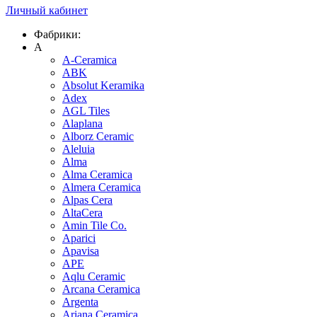
Личный кабинет
Фабрики:
A
A-Ceramica
ABK
Absolut Keramika
Adex
AGL Tiles
Alaplana
Alborz Ceramic
Aleluia
Alma
Alma Ceramica
Almera Ceramica
Alpas Cera
AltaCera
Amin Tile Co.
Aparici
Apavisa
APE
Aqlu Ceramic
Arcana Ceramica
Argenta
Ariana Ceramica