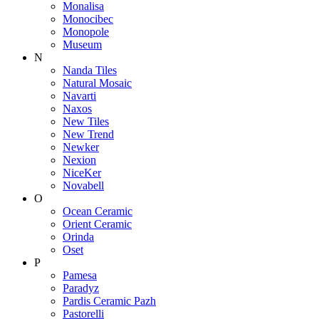
Monalisa
Monocibec
Monopole
Museum
N
Nanda Tiles
Natural Mosaic
Navarti
Naxos
New Tiles
New Trend
Newker
Nexion
NiceKer
Novabell
O
Ocean Ceramic
Orient Ceramic
Orinda
Oset
P
Pamesa
Paradyz
Pardis Ceramic Pazh
Pastorelli