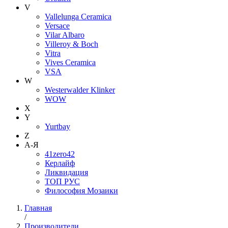
V
Vallelunga Ceramica
Versace
Vilar Albaro
Villeroy & Boch
Vitra
Vives Ceramica
VSA
W
Westerwalder Klinker
WOW
X
Y
Yurtbay
Z
А-Я
41zero42
Керлайф
Ликвидация
ТОП РУС
Философия Мозаики
Главная
/
Производители