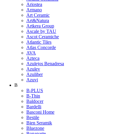
Ariostea
Armano
Art Ceramic
Art&Natura
Artkera Group
Ascale by TAU
Ascot Ceramiche
Atlantic Tiles
Atlas Concorde
AVA
Azteca
Azulejos Benadresa
Azulev
Azuliber
Azuvi
B
B-PLUS
B-Thin
Baldocer
Bardelli
Basconi Home
Bestile
Bien Seramik
Bluezone
Bonaparte