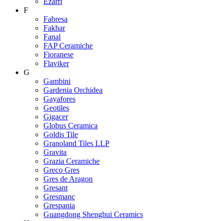
Ezarri
F
Fabresa
Fakhar
Fanal
FAP Ceramiche
Fioranese
Flaviker
G
Gambini
Gardenia Orchidea
Gayafores
Geotiles
Gigacer
Globus Ceramica
Goldis Tile
Granoland Tiles LLP
Gravita
Grazia Ceramiche
Greco Gres
Gres de Aragon
Gresant
Gresmanc
Grespania
Guangdong Shenghui Ceramics