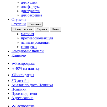
для кухни
для фартука
для туалета
для бассейна
Ступени
Ступени
Ступени
Поверхность
Страна
Цвет
матовая
противоскользящая
лаппатированная
глянцевая
Бамбуковые панели
Клинкер
🔥Распродажа
⭐-40% на плитку
⚡️Ликвидация
3D дизайн
Аналог по фото
Новинка
Новинки
Производители
Адрес салона
🔥Распродажа