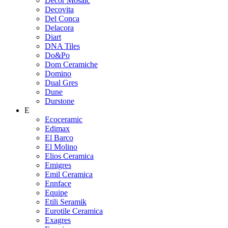
Decor Mosaic
Decovita
Del Conca
Delacora
Diart
DNA Tiles
Do&Po
Dom Ceramiche
Domino
Dual Gres
Dune
Durstone
E
Ecoceramic
Edimax
El Barco
El Molino
Elios Ceramica
Emigres
Emil Ceramica
Ennface
Equipe
Etili Seramik
Eurotile Ceramica
Exagres