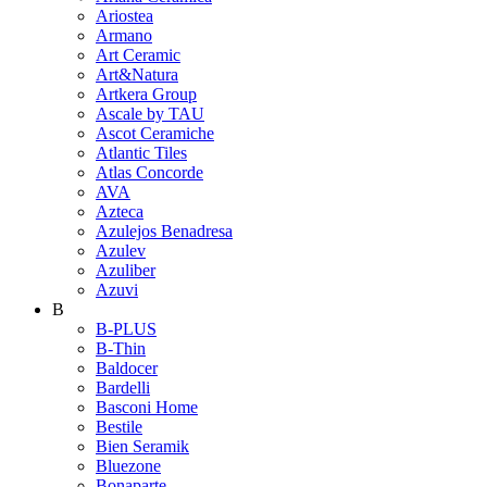
Ariostea
Armano
Art Ceramic
Art&Natura
Artkera Group
Ascale by TAU
Ascot Ceramiche
Atlantic Tiles
Atlas Concorde
AVA
Azteca
Azulejos Benadresa
Azulev
Azuliber
Azuvi
B
B-PLUS
B-Thin
Baldocer
Bardelli
Basconi Home
Bestile
Bien Seramik
Bluezone
Bonaparte