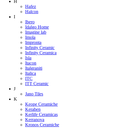
H
Hafez
Halcon
I
Ibero
Idalgo Home
Imagine lab
Imola
Impronta
Infinity Ceramic
Infinity Ceramica
Isla
Itacon
Italgraniti
Italica
ITC
ITT Ceramic
J
Jano Tiles
K
Keope Ceramiche
Keraben
Kerlife Ceramicas
Kerranova
Kronos Ceramiche