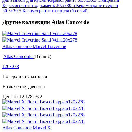
для ванной
для кухни
Керамогранит 30.5x30.5 глянцевый
Керамогранит под камень 30.5x30.5
Керамогранит серый
30.5x30.5
Керамогранит глянцевый серый
Другие коллекции Atlas Concorde
Atlas Concorde Marvel Travertine
Atlas Concorde
(Италия)
120x278
Поверхность: матовая
Назначение: для стен
Цена от
12 128
c
/м2
Atlas Concorde Marvel X