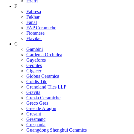
Ezarri
F
Fabresa
Fakhar
Fanal
FAP Ceramiche
Fioranese
Flaviker
G
Gambini
Gardenia Orchidea
Gayafores
Geotiles
Gigacer
Globus Ceramica
Goldis Tile
Granoland Tiles LLP
Gravita
Grazia Ceramiche
Greco Gres
Gres de Aragon
Gresant
Gresmanc
Grespania
Guangdong Shenghui Ceramics