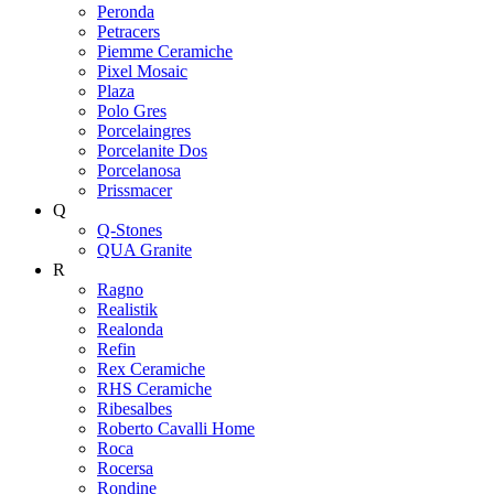
Peronda
Petracers
Piemme Ceramiche
Pixel Mosaic
Plaza
Polo Gres
Porcelaingres
Porcelanite Dos
Porcelanosa
Prissmacer
Q
Q-Stones
QUA Granite
R
Ragno
Realistik
Realonda
Refin
Rex Ceramiche
RHS Ceramiche
Ribesalbes
Roberto Cavalli Home
Roca
Rocersa
Rondine