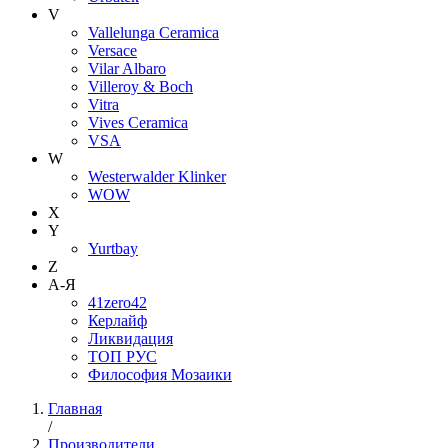
V
Vallelunga Ceramica
Versace
Vilar Albaro
Villeroy & Boch
Vitra
Vives Ceramica
VSA
W
Westerwalder Klinker
WOW
X
Y
Yurtbay
Z
А-Я
41zero42
Керлайф
Ликвидация
ТОП РУС
Философия Мозаики
Главная
/
Производители