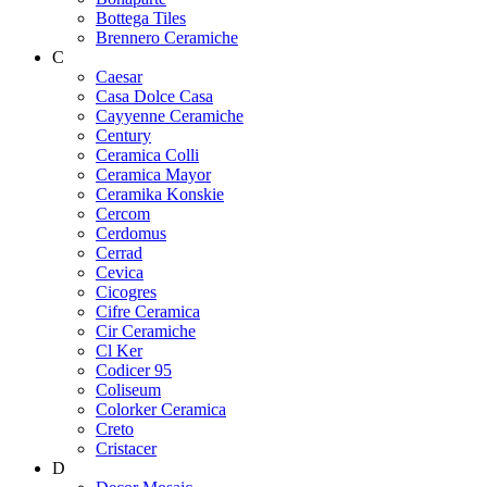
Bottega Tiles
Brennero Ceramiche
C
Caesar
Casa Dolce Casa
Cayyenne Ceramiche
Century
Ceramica Colli
Ceramica Mayor
Ceramika Konskie
Cercom
Cerdomus
Cerrad
Cevica
Cicogres
Cifre Ceramica
Cir Ceramiche
Cl Ker
Codicer 95
Coliseum
Colorker Ceramica
Creto
Cristacer
D