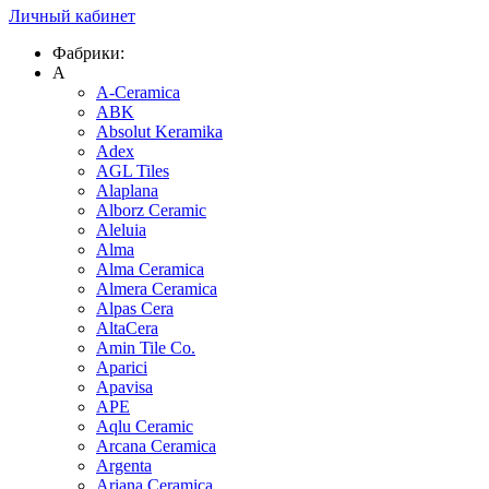
Личный кабинет
Фабрики:
A
A-Ceramica
ABK
Absolut Keramika
Adex
AGL Tiles
Alaplana
Alborz Ceramic
Aleluia
Alma
Alma Ceramica
Almera Ceramica
Alpas Cera
AltaCera
Amin Tile Co.
Aparici
Apavisa
APE
Aqlu Ceramic
Arcana Ceramica
Argenta
Ariana Ceramica