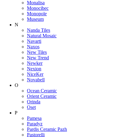
Monalisa
Monocibec
Monopole
Museum
N
Nanda Tiles
Natural Mosaic
Navarti
Naxos
New Tiles
New Trend
Newker
Nexion
NiceKer
Novabell
O
Ocean Ceramic
Orient Ceramic
Orinda
Oset
P
Pamesa
Paradyz
Pardis Ceramic Pazh
Pastorelli