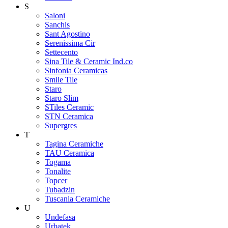
S
Saloni
Sanchis
Sant Agostino
Serenissima Cir
Settecento
Sina Tile & Ceramic Ind.co
Sinfonia Ceramicas
Smile Tile
Staro
Staro Slim
STiles Ceramic
STN Ceramica
Supergres
T
Tagina Ceramiche
TAU Ceramica
Togama
Tonalite
Topcer
Tubadzin
Tuscania Ceramiche
U
Undefasa
Urbatek