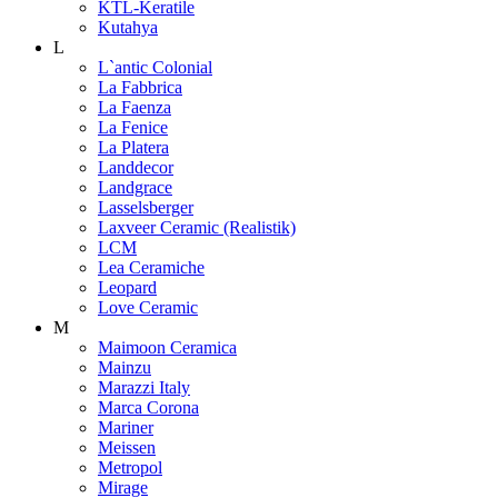
KTL-Keratile
Kutahya
L
L`antic Colonial
La Fabbrica
La Faenza
La Fenice
La Platera
Landdecor
Landgrace
Lasselsberger
Laxveer Ceramic (Realistik)
LCM
Lea Ceramiche
Leopard
Love Ceramic
M
Maimoon Ceramica
Mainzu
Marazzi Italy
Marca Corona
Mariner
Meissen
Metropol
Mirage