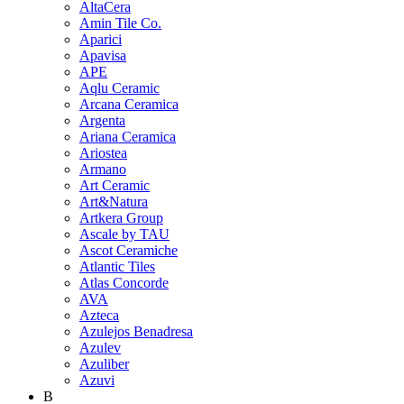
AltaCera
Amin Tile Co.
Aparici
Apavisa
APE
Aqlu Ceramic
Arcana Ceramica
Argenta
Ariana Ceramica
Ariostea
Armano
Art Ceramic
Art&Natura
Artkera Group
Ascale by TAU
Ascot Ceramiche
Atlantic Tiles
Atlas Concorde
AVA
Azteca
Azulejos Benadresa
Azulev
Azuliber
Azuvi
B