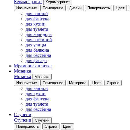
Керамогранит
Керамогранит
Назначение
Помещение
Дизайн
Поверхность
Цвет
для ванной
для фартука
для кухни
для туалета
для коридора
для гостиной
для улицы
для балкона
для бассейна
для фасада
Мраморная плитка
Мозаика
Мозаика
Мозаика
Назначение
Помещение
Материал
Цвет
Страна
для ванной
для кухни
для фартука
для туалета
для бассейна
Ступени
Ступени
Ступени
Поверхность
Страна
Цвет