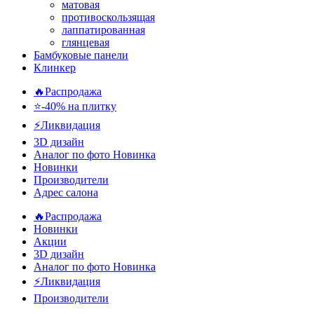
матовая
противоскользящая
лаппатированная
глянцевая
Бамбуковые панели
Клинкер
🔥Распродажа
⭐-40% на плитку
⚡️Ликвидация
3D дизайн
Аналог по фото
Новинка
Новинки
Производители
Адрес салона
🔥Распродажа
Новинки
Акции
3D дизайн
Аналог по фото
Новинка
⚡Ликвидация
Производители