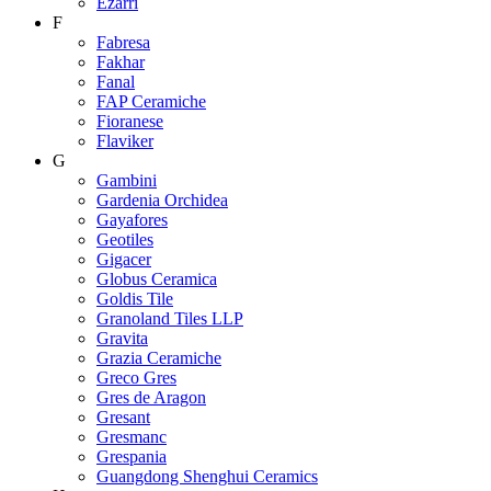
Ezarri
F
Fabresa
Fakhar
Fanal
FAP Ceramiche
Fioranese
Flaviker
G
Gambini
Gardenia Orchidea
Gayafores
Geotiles
Gigacer
Globus Ceramica
Goldis Tile
Granoland Tiles LLP
Gravita
Grazia Ceramiche
Greco Gres
Gres de Aragon
Gresant
Gresmanc
Grespania
Guangdong Shenghui Ceramics