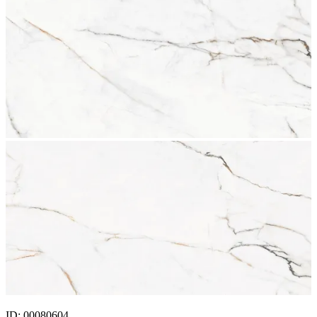
ID: 00080604