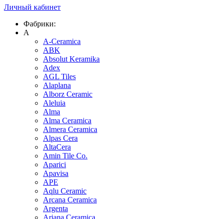
Личный кабинет
Фабрики:
A
A-Ceramica
ABK
Absolut Keramika
Adex
AGL Tiles
Alaplana
Alborz Ceramic
Aleluia
Alma
Alma Ceramica
Almera Ceramica
Alpas Cera
AltaCera
Amin Tile Co.
Aparici
Apavisa
APE
Aqlu Ceramic
Arcana Ceramica
Argenta
Ariana Ceramica