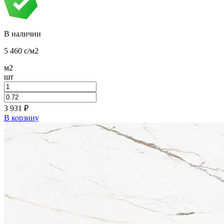
В наличии
5 460
c
/м2
м2
шт
3 931
₽
В корзину