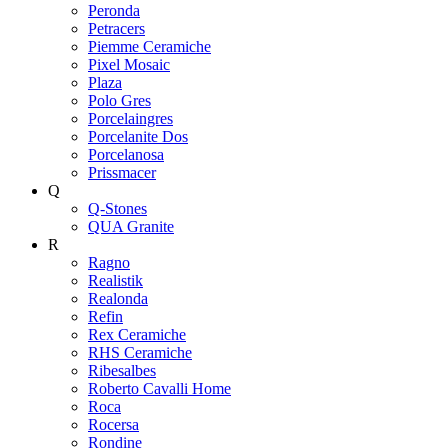
Peronda
Petracers
Piemme Ceramiche
Pixel Mosaic
Plaza
Polo Gres
Porcelaingres
Porcelanite Dos
Porcelanosa
Prissmacer
Q
Q-Stones
QUA Granite
R
Ragno
Realistik
Realonda
Refin
Rex Ceramiche
RHS Ceramiche
Ribesalbes
Roberto Cavalli Home
Roca
Rocersa
Rondine