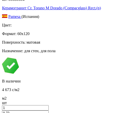
Керамогранит Cr. Torano M Dorado (Compacglass) Rect.(n)
Pamesa
(Испания)
Цвет:
Формат:
60x120
Поверхность: матовая
Назначение: для стен, для пола
В наличии
4 673
c
/м2
м2
шт