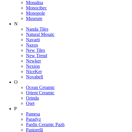
Monalisa
Monocibec
Monopole
Museum
N
Nanda Tiles
Natural Mosaic
Navarti
Naxos
New Tiles
New Trend
Newker
Nexion
NiceKer
Novabell
O
Ocean Ceramic
Orient Ceramic
Orinda
Oset
P
Pamesa
Paradyz
Pardis Ceramic Pazh
Pastorelli