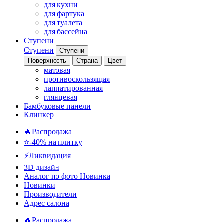
для кухни
для фартука
для туалета
для бассейна
Ступени
Ступени
Ступени
Поверхность
Страна
Цвет
матовая
противоскользящая
лаппатированная
глянцевая
Бамбуковые панели
Клинкер
🔥Распродажа
⭐-40% на плитку
⚡️Ликвидация
3D дизайн
Аналог по фото
Новинка
Новинки
Производители
Адрес салона
🔥Распродажа