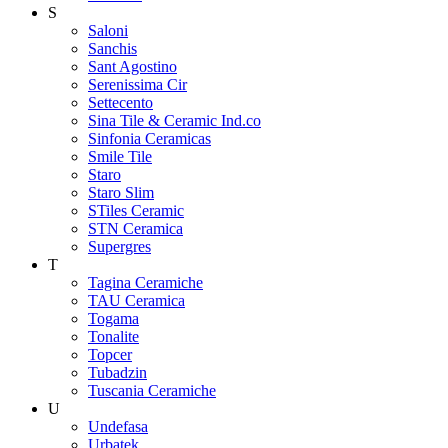
S
Saloni
Sanchis
Sant Agostino
Serenissima Cir
Settecento
Sina Tile & Ceramic Ind.co
Sinfonia Ceramicas
Smile Tile
Staro
Staro Slim
STiles Ceramic
STN Ceramica
Supergres
T
Tagina Ceramiche
TAU Ceramica
Togama
Tonalite
Topcer
Tubadzin
Tuscania Ceramiche
U
Undefasa
Urbatek