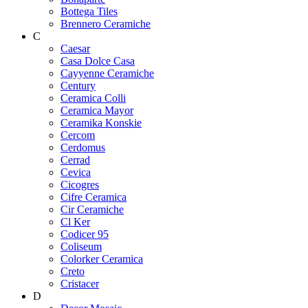
Bottega Tiles
Brennero Ceramiche
C
Caesar
Casa Dolce Casa
Cayyenne Ceramiche
Century
Ceramica Colli
Ceramica Mayor
Ceramika Konskie
Cercom
Cerdomus
Cerrad
Cevica
Cicogres
Cifre Ceramica
Cir Ceramiche
Cl Ker
Codicer 95
Coliseum
Colorker Ceramica
Creto
Cristacer
D