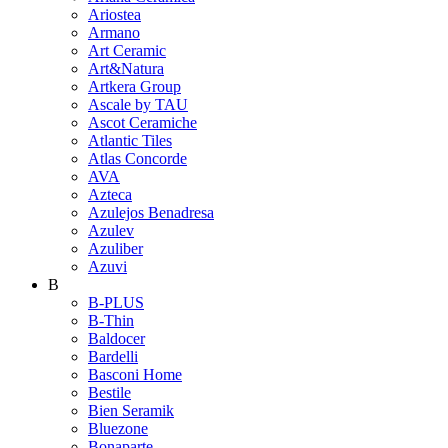
Ariostea
Armano
Art Ceramic
Art&Natura
Artkera Group
Ascale by TAU
Ascot Ceramiche
Atlantic Tiles
Atlas Concorde
AVA
Azteca
Azulejos Benadresa
Azulev
Azuliber
Azuvi
B
B-PLUS
B-Thin
Baldocer
Bardelli
Basconi Home
Bestile
Bien Seramik
Bluezone
Bonaparte