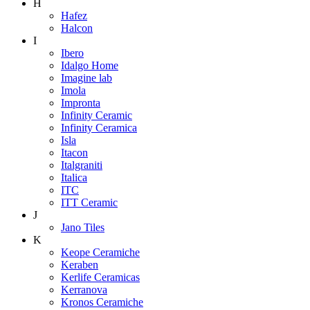
H
Hafez
Halcon
I
Ibero
Idalgo Home
Imagine lab
Imola
Impronta
Infinity Ceramic
Infinity Ceramica
Isla
Itacon
Italgraniti
Italica
ITC
ITT Ceramic
J
Jano Tiles
K
Keope Ceramiche
Keraben
Kerlife Ceramicas
Kerranova
Kronos Ceramiche