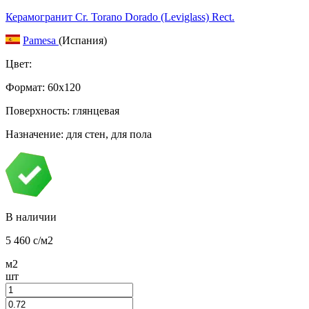
Керамогранит Cr. Torano Dorado (Leviglass) Rect.
Pamesa
(Испания)
Цвет:
Формат:
60x120
Поверхность: глянцевая
Назначение: для стен, для пола
В наличии
5 460
c
/м2
м2
шт