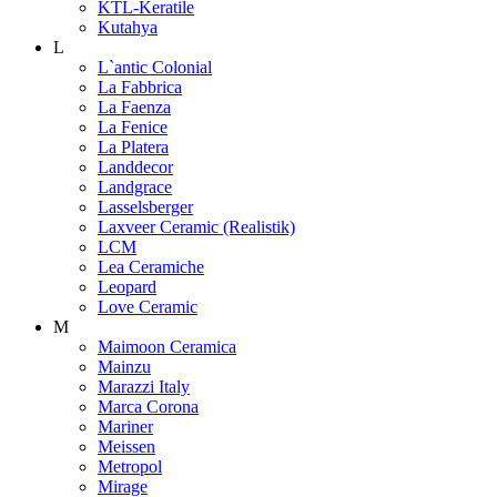
KTL-Keratile
Kutahya
L
L`antic Colonial
La Fabbrica
La Faenza
La Fenice
La Platera
Landdecor
Landgrace
Lasselsberger
Laxveer Ceramic (Realistik)
LCM
Lea Ceramiche
Leopard
Love Ceramic
M
Maimoon Ceramica
Mainzu
Marazzi Italy
Marca Corona
Mariner
Meissen
Metropol
Mirage