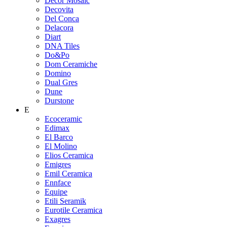
Decor Mosaic
Decovita
Del Conca
Delacora
Diart
DNA Tiles
Do&Po
Dom Ceramiche
Domino
Dual Gres
Dune
Durstone
E
Ecoceramic
Edimax
El Barco
El Molino
Elios Ceramica
Emigres
Emil Ceramica
Ennface
Equipe
Etili Seramik
Eurotile Ceramica
Exagres