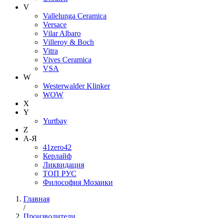
V
Vallelunga Ceramica
Versace
Vilar Albaro
Villeroy & Boch
Vitra
Vives Ceramica
VSA
W
Westerwalder Klinker
WOW
X
Y
Yurtbay
Z
А-Я
41zero42
Керлайф
Ликвидация
ТОП РУС
Философия Мозаики
Главная
/
Производители