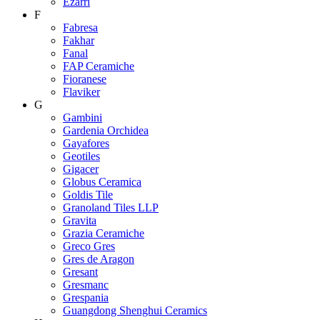
Ezarri
F
Fabresa
Fakhar
Fanal
FAP Ceramiche
Fioranese
Flaviker
G
Gambini
Gardenia Orchidea
Gayafores
Geotiles
Gigacer
Globus Ceramica
Goldis Tile
Granoland Tiles LLP
Gravita
Grazia Ceramiche
Greco Gres
Gres de Aragon
Gresant
Gresmanc
Grespania
Guangdong Shenghui Ceramics