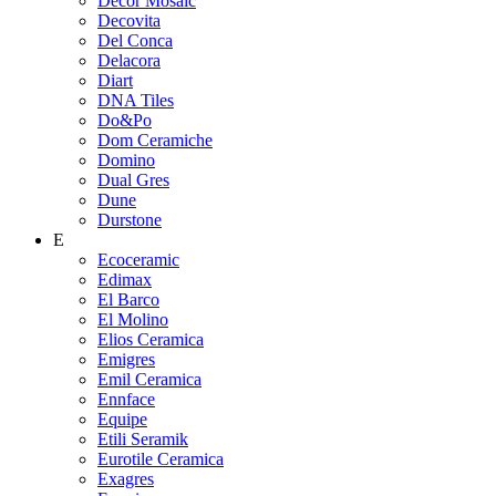
Decor Mosaic
Decovita
Del Conca
Delacora
Diart
DNA Tiles
Do&Po
Dom Ceramiche
Domino
Dual Gres
Dune
Durstone
E
Ecoceramic
Edimax
El Barco
El Molino
Elios Ceramica
Emigres
Emil Ceramica
Ennface
Equipe
Etili Seramik
Eurotile Ceramica
Exagres