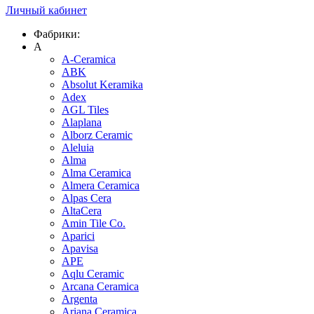
Личный кабинет
Фабрики:
A
A-Ceramica
ABK
Absolut Keramika
Adex
AGL Tiles
Alaplana
Alborz Ceramic
Aleluia
Alma
Alma Ceramica
Almera Ceramica
Alpas Cera
AltaCera
Amin Tile Co.
Aparici
Apavisa
APE
Aqlu Ceramic
Arcana Ceramica
Argenta
Ariana Ceramica