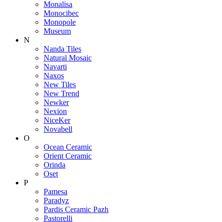
Monalisa
Monocibec
Monopole
Museum
N
Nanda Tiles
Natural Mosaic
Navarti
Naxos
New Tiles
New Trend
Newker
Nexion
NiceKer
Novabell
O
Ocean Ceramic
Orient Ceramic
Orinda
Oset
P
Pamesa
Paradyz
Pardis Ceramic Pazh
Pastorelli