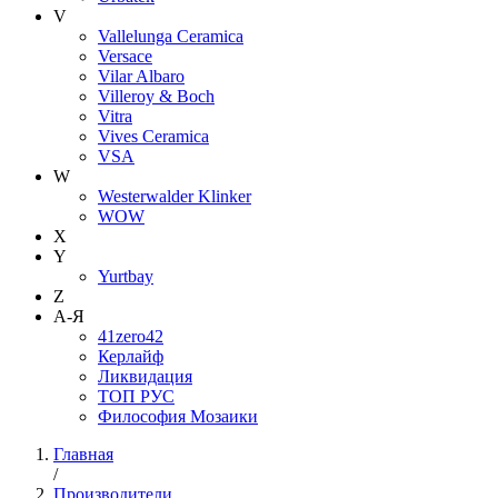
V
Vallelunga Ceramica
Versace
Vilar Albaro
Villeroy & Boch
Vitra
Vives Ceramica
VSA
W
Westerwalder Klinker
WOW
X
Y
Yurtbay
Z
А-Я
41zero42
Керлайф
Ликвидация
ТОП РУС
Философия Мозаики
Главная
/
Производители