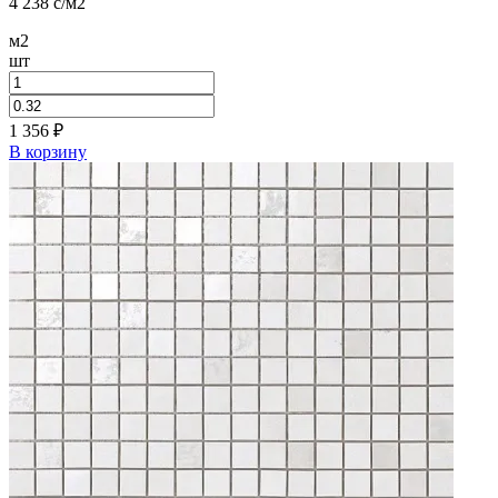
4 238
c
/м2
м2
шт
1 356
₽
В корзину