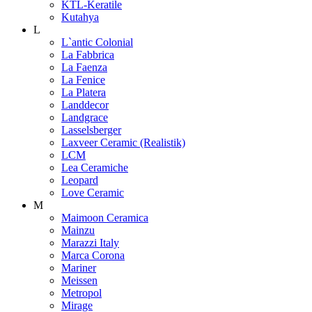
KTL-Keratile
Kutahya
L
L`antic Colonial
La Fabbrica
La Faenza
La Fenice
La Platera
Landdecor
Landgrace
Lasselsberger
Laxveer Ceramic (Realistik)
LCM
Lea Ceramiche
Leopard
Love Ceramic
M
Maimoon Ceramica
Mainzu
Marazzi Italy
Marca Corona
Mariner
Meissen
Metropol
Mirage