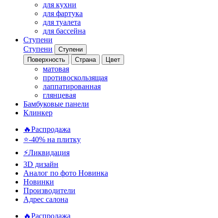
для кухни
для фартука
для туалета
для бассейна
Ступени
Ступени
Ступени
Поверхность
Страна
Цвет
матовая
противоскользящая
лаппатированная
глянцевая
Бамбуковые панели
Клинкер
🔥Распродажа
⭐-40% на плитку
⚡️Ликвидация
3D дизайн
Аналог по фото
Новинка
Новинки
Производители
Адрес салона
🔥Распродажа