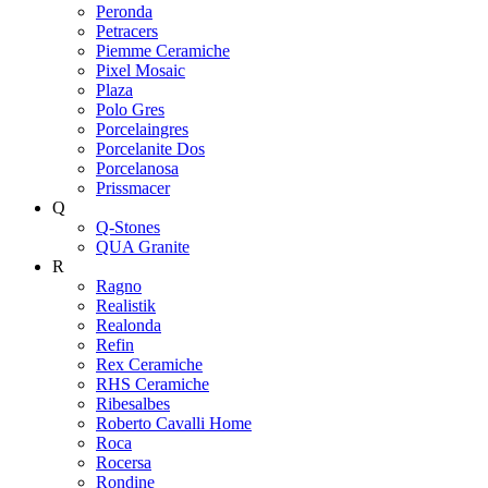
Peronda
Petracers
Piemme Ceramiche
Pixel Mosaic
Plaza
Polo Gres
Porcelaingres
Porcelanite Dos
Porcelanosa
Prissmacer
Q
Q-Stones
QUA Granite
R
Ragno
Realistik
Realonda
Refin
Rex Ceramiche
RHS Ceramiche
Ribesalbes
Roberto Cavalli Home
Roca
Rocersa
Rondine