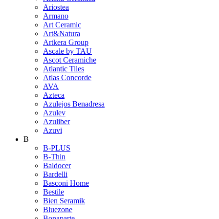
Ariostea
Armano
Art Ceramic
Art&Natura
Artkera Group
Ascale by TAU
Ascot Ceramiche
Atlantic Tiles
Atlas Concorde
AVA
Azteca
Azulejos Benadresa
Azulev
Azuliber
Azuvi
B
B-PLUS
B-Thin
Baldocer
Bardelli
Basconi Home
Bestile
Bien Seramik
Bluezone
Bonaparte