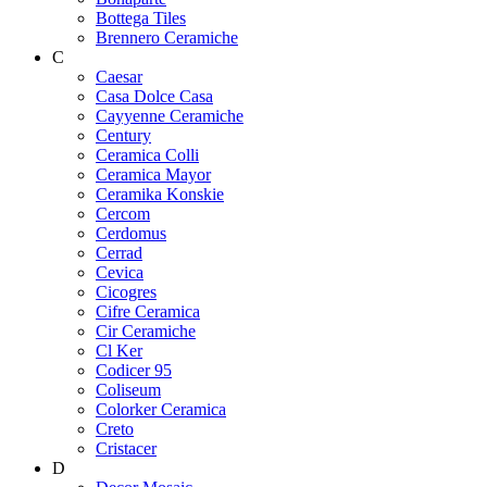
Bottega Tiles
Brennero Ceramiche
C
Caesar
Casa Dolce Casa
Cayyenne Ceramiche
Century
Ceramica Colli
Ceramica Mayor
Ceramika Konskie
Cercom
Cerdomus
Cerrad
Cevica
Cicogres
Cifre Ceramica
Cir Ceramiche
Cl Ker
Codicer 95
Coliseum
Colorker Ceramica
Creto
Cristacer
D