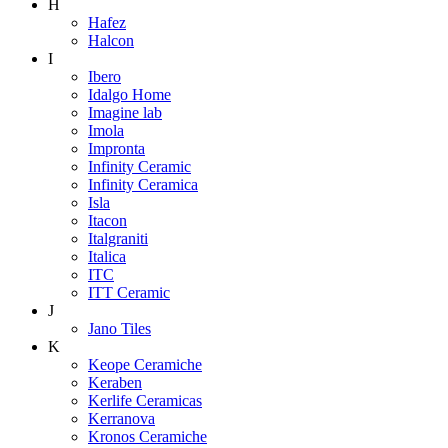
H
Hafez
Halcon
I
Ibero
Idalgo Home
Imagine lab
Imola
Impronta
Infinity Ceramic
Infinity Ceramica
Isla
Itacon
Italgraniti
Italica
ITC
ITT Ceramic
J
Jano Tiles
K
Keope Ceramiche
Keraben
Kerlife Ceramicas
Kerranova
Kronos Ceramiche