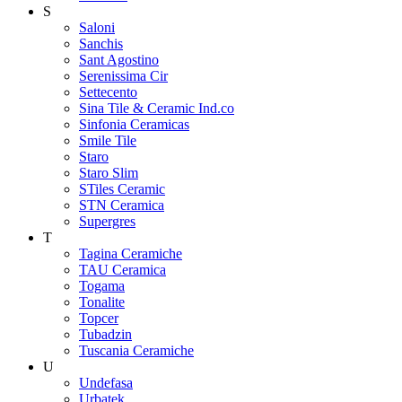
S
Saloni
Sanchis
Sant Agostino
Serenissima Cir
Settecento
Sina Tile & Ceramic Ind.co
Sinfonia Ceramicas
Smile Tile
Staro
Staro Slim
STiles Ceramic
STN Ceramica
Supergres
T
Tagina Ceramiche
TAU Ceramica
Togama
Tonalite
Topcer
Tubadzin
Tuscania Ceramiche
U
Undefasa
Urbatek