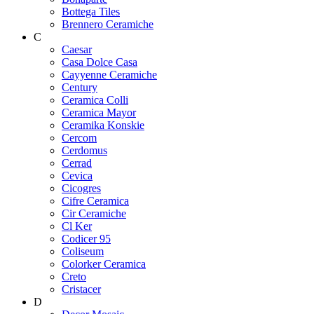
Bottega Tiles
Brennero Ceramiche
C
Caesar
Casa Dolce Casa
Cayyenne Ceramiche
Century
Ceramica Colli
Ceramica Mayor
Ceramika Konskie
Cercom
Cerdomus
Cerrad
Cevica
Cicogres
Cifre Ceramica
Cir Ceramiche
Cl Ker
Codicer 95
Coliseum
Colorker Ceramica
Creto
Cristacer
D