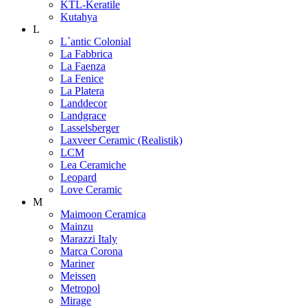
KTL-Keratile
Kutahya
L
L`antic Colonial
La Fabbrica
La Faenza
La Fenice
La Platera
Landdecor
Landgrace
Lasselsberger
Laxveer Ceramic (Realistik)
LCM
Lea Ceramiche
Leopard
Love Ceramic
M
Maimoon Ceramica
Mainzu
Marazzi Italy
Marca Corona
Mariner
Meissen
Metropol
Mirage