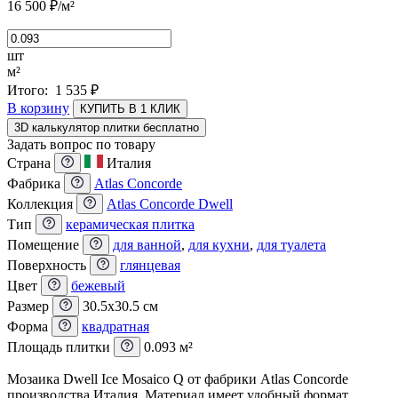
16 500
₽
/м²
шт
м²
Итого:
1 535
₽
В корзину
КУПИТЬ В 1 КЛИК
3D калькулятор плитки бесплатно
Задать вопрос по товару
Страна
Италия
Фабрика
Atlas Concorde
Коллекция
Atlas Concorde Dwell
Тип
керамическая плитка
Помещение
для ванной
,
для кухни
,
для туалета
Поверхность
глянцевая
Цвет
бежевый
Размер
30.5x30.5 см
Форма
квадратная
Площадь плитки
0.093 м²
Мозаика Dwell Ice Mosaico Q от фабрики Atlas Concorde
производства Италия. Материал имеет удобный формат