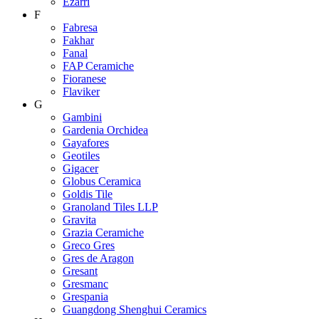
Ezarri
F
Fabresa
Fakhar
Fanal
FAP Ceramiche
Fioranese
Flaviker
G
Gambini
Gardenia Orchidea
Gayafores
Geotiles
Gigacer
Globus Ceramica
Goldis Tile
Granoland Tiles LLP
Gravita
Grazia Ceramiche
Greco Gres
Gres de Aragon
Gresant
Gresmanc
Grespania
Guangdong Shenghui Ceramics