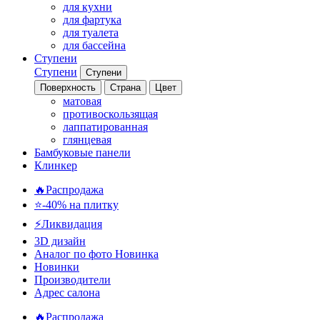
для кухни
для фартука
для туалета
для бассейна
Ступени
Ступени
Ступени
Поверхность
Страна
Цвет
матовая
противоскользящая
лаппатированная
глянцевая
Бамбуковые панели
Клинкер
🔥Распродажа
⭐-40% на плитку
⚡️Ликвидация
3D дизайн
Аналог по фото
Новинка
Новинки
Производители
Адрес салона
🔥Распродажа