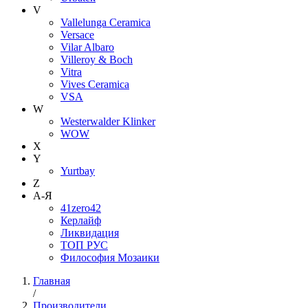
V
Vallelunga Ceramica
Versace
Vilar Albaro
Villeroy & Boch
Vitra
Vives Ceramica
VSA
W
Westerwalder Klinker
WOW
X
Y
Yurtbay
Z
А-Я
41zero42
Керлайф
Ликвидация
ТОП РУС
Философия Мозаики
Главная
/
Производители