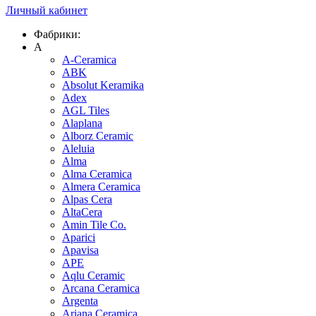
Личный кабинет
Фабрики:
A
A-Ceramica
ABK
Absolut Keramika
Adex
AGL Tiles
Alaplana
Alborz Ceramic
Aleluia
Alma
Alma Ceramica
Almera Ceramica
Alpas Cera
AltaCera
Amin Tile Co.
Aparici
Apavisa
APE
Aqlu Ceramic
Arcana Ceramica
Argenta
Ariana Ceramica