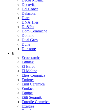
Decor Mosaic
Decovita
Del Conca
Delacora
Diart
DNA Tiles
Do&Po
Dom Ceramiche
Domino
Dual Gres
Dune
Durstone
E
Ecoceramic
Edimax
El Barco
El Molino
Elios Ceramica
Emigres
Emil Ceramica
Ennface
Equipe
Etili Seramik
Eurotile Ceramica
Exagres