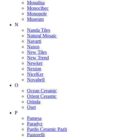
Monalisa
Monocibec
Monopole
Museum
N
Nanda Tiles
Natural Mosaic
Navarti
Naxos
New Tiles
New Trend
Newker
Nexion
NiceKer
Novabell
O
Ocean Ceramic
Orient Ceramic
Orinda
Oset
P
Pamesa
Paradyz
Pardis Ceramic Pazh
Pastorelli