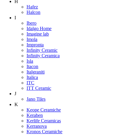
H
Hafez
Halcon
I
Ibero
Idalgo Home
Imagine lab
Imola
Impronta
Infinity Ceramic
Infinity Ceramica
Isla
Itacon
Italgraniti
Italica
ITC
ITT Ceramic
J
Jano Tiles
K
Keope Ceramiche
Keraben
Kerlife Ceramicas
Kerranova
Kronos Ceramiche