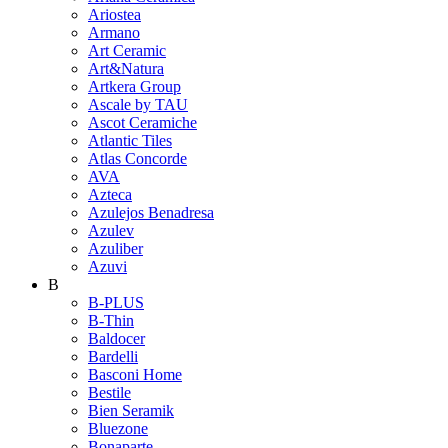
Ariostea
Armano
Art Ceramic
Art&Natura
Artkera Group
Ascale by TAU
Ascot Ceramiche
Atlantic Tiles
Atlas Concorde
AVA
Azteca
Azulejos Benadresa
Azulev
Azuliber
Azuvi
B
B-PLUS
B-Thin
Baldocer
Bardelli
Basconi Home
Bestile
Bien Seramik
Bluezone
Bonaparte