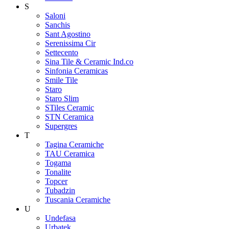
S
Saloni
Sanchis
Sant Agostino
Serenissima Cir
Settecento
Sina Tile & Ceramic Ind.co
Sinfonia Ceramicas
Smile Tile
Staro
Staro Slim
STiles Ceramic
STN Ceramica
Supergres
T
Tagina Ceramiche
TAU Ceramica
Togama
Tonalite
Topcer
Tubadzin
Tuscania Ceramiche
U
Undefasa
Urbatek