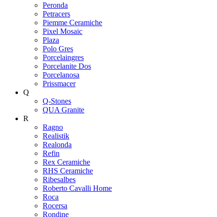
Peronda
Petracers
Piemme Ceramiche
Pixel Mosaic
Plaza
Polo Gres
Porcelaingres
Porcelanite Dos
Porcelanosa
Prissmacer
Q
Q-Stones
QUA Granite
R
Ragno
Realistik
Realonda
Refin
Rex Ceramiche
RHS Ceramiche
Ribesalbes
Roberto Cavalli Home
Roca
Rocersa
Rondine