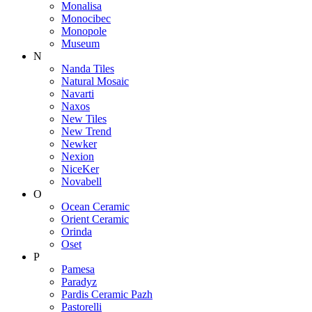
Monalisa
Monocibec
Monopole
Museum
N
Nanda Tiles
Natural Mosaic
Navarti
Naxos
New Tiles
New Trend
Newker
Nexion
NiceKer
Novabell
O
Ocean Ceramic
Orient Ceramic
Orinda
Oset
P
Pamesa
Paradyz
Pardis Ceramic Pazh
Pastorelli