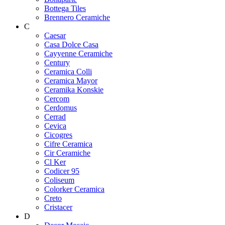
Bottega Tiles
Brennero Ceramiche
C
Caesar
Casa Dolce Casa
Cayyenne Ceramiche
Century
Ceramica Colli
Ceramica Mayor
Ceramika Konskie
Cercom
Cerdomus
Cerrad
Cevica
Cicogres
Cifre Ceramica
Cir Ceramiche
Cl Ker
Codicer 95
Coliseum
Colorker Ceramica
Creto
Cristacer
D