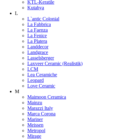
KTL-Keratile
Kutahya
L
L`antic Colonial
La Fabbrica
La Faenza
La Fenice
La Platera
Landdecor
Landgrace
Lasselsberger
Laxveer Ceramic (Realistik)
LCM
Lea Ceramiche
Leopard
Love Ceramic
M
Maimoon Ceramica
Mainzu
Marazzi Italy
Marca Corona
Mariner
Meissen
Metropol
Mirage