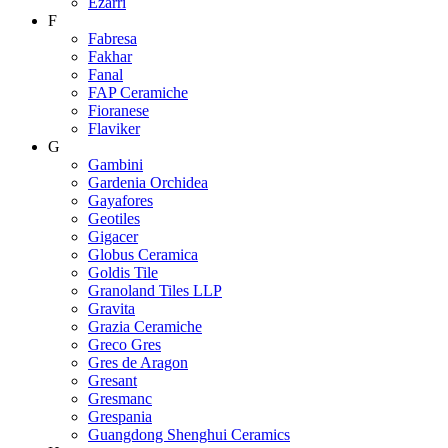
Ezarri
F
Fabresa
Fakhar
Fanal
FAP Ceramiche
Fioranese
Flaviker
G
Gambini
Gardenia Orchidea
Gayafores
Geotiles
Gigacer
Globus Ceramica
Goldis Tile
Granoland Tiles LLP
Gravita
Grazia Ceramiche
Greco Gres
Gres de Aragon
Gresant
Gresmanc
Grespania
Guangdong Shenghui Ceramics