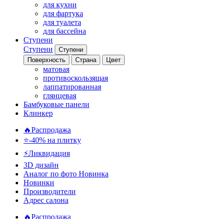
для кухни
для фартука
для туалета
для бассейна
Ступени
Ступени
Ступени
Поверхность
Страна
Цвет
матовая
противоскользящая
лаппатированная
глянцевая
Бамбуковые панели
Клинкер
🔥Распродажа
⭐-40% на плитку
⚡️Ликвидация
3D дизайн
Аналог по фото
Новинка
Новинки
Производители
Адрес салона
🔥Распродажа