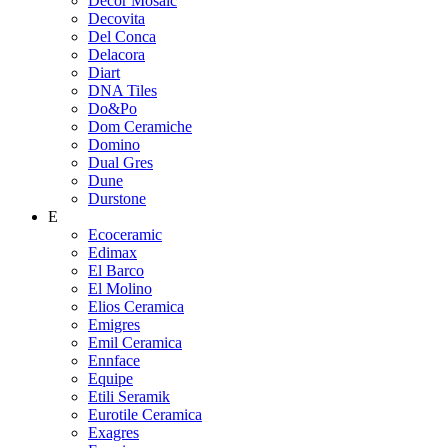
Decor Mosaic
Decovita
Del Conca
Delacora
Diart
DNA Tiles
Do&Po
Dom Ceramiche
Domino
Dual Gres
Dune
Durstone
E
Ecoceramic
Edimax
El Barco
El Molino
Elios Ceramica
Emigres
Emil Ceramica
Ennface
Equipe
Etili Seramik
Eurotile Ceramica
Exagres