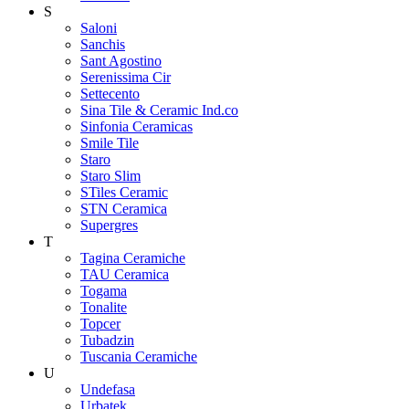
S
Saloni
Sanchis
Sant Agostino
Serenissima Cir
Settecento
Sina Tile & Ceramic Ind.co
Sinfonia Ceramicas
Smile Tile
Staro
Staro Slim
STiles Ceramic
STN Ceramica
Supergres
T
Tagina Ceramiche
TAU Ceramica
Togama
Tonalite
Topcer
Tubadzin
Tuscania Ceramiche
U
Undefasa
Urbatek