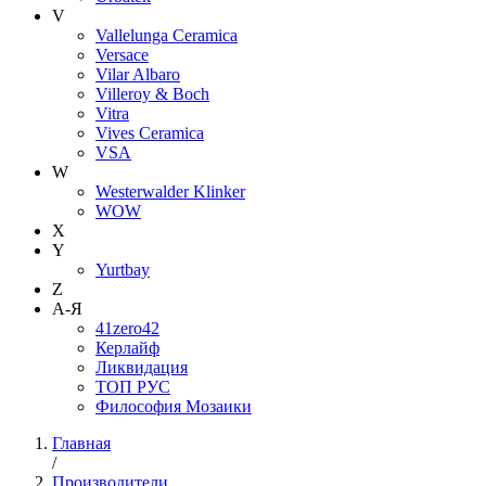
V
Vallelunga Ceramica
Versace
Vilar Albaro
Villeroy & Boch
Vitra
Vives Ceramica
VSA
W
Westerwalder Klinker
WOW
X
Y
Yurtbay
Z
А-Я
41zero42
Керлайф
Ликвидация
ТОП РУС
Философия Мозаики
Главная
/
Производители