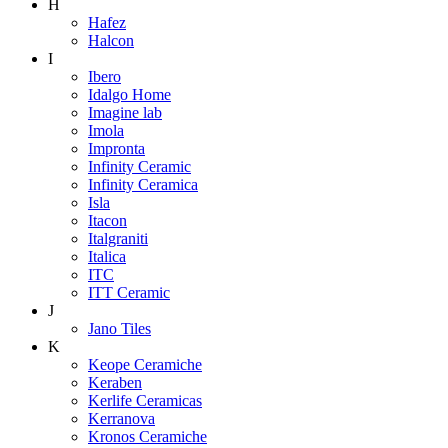
H
Hafez
Halcon
I
Ibero
Idalgo Home
Imagine lab
Imola
Impronta
Infinity Ceramic
Infinity Ceramica
Isla
Itacon
Italgraniti
Italica
ITC
ITT Ceramic
J
Jano Tiles
K
Keope Ceramiche
Keraben
Kerlife Ceramicas
Kerranova
Kronos Ceramiche