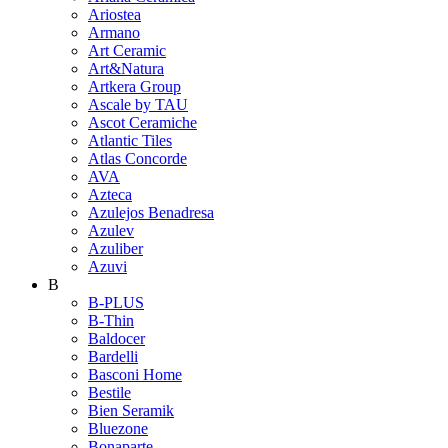
Ariostea
Armano
Art Ceramic
Art&Natura
Artkera Group
Ascale by TAU
Ascot Ceramiche
Atlantic Tiles
Atlas Concorde
AVA
Azteca
Azulejos Benadresa
Azulev
Azuliber
Azuvi
B
B-PLUS
B-Thin
Baldocer
Bardelli
Basconi Home
Bestile
Bien Seramik
Bluezone
Bonaparte