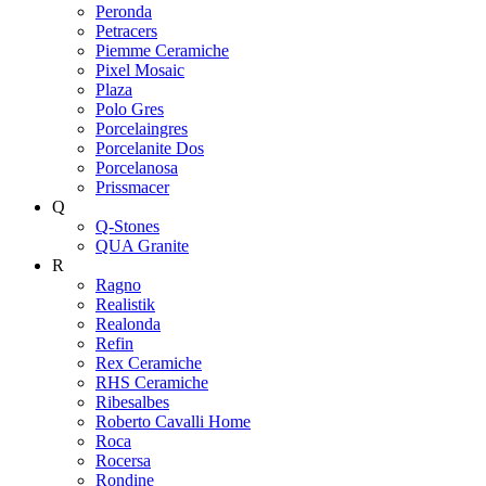
Peronda
Petracers
Piemme Ceramiche
Pixel Mosaic
Plaza
Polo Gres
Porcelaingres
Porcelanite Dos
Porcelanosa
Prissmacer
Q
Q-Stones
QUA Granite
R
Ragno
Realistik
Realonda
Refin
Rex Ceramiche
RHS Ceramiche
Ribesalbes
Roberto Cavalli Home
Roca
Rocersa
Rondine