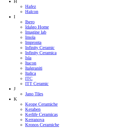
H
Hafez
Halcon
I
Ibero
Idalgo Home
Imagine lab
Imola
Impronta
Infinity Ceramic
Infinity Ceramica
Isla
Itacon
Italgraniti
Italica
ITC
ITT Ceramic
J
Jano Tiles
K
Keope Ceramiche
Keraben
Kerlife Ceramicas
Kerranova
Kronos Ceramiche