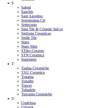
S
Saloni
Sanchis
Sant Agostino
Serenissima Cir
Settecento
Sina Tile & Ceramic Ind.co
Sinfonia Ceramicas
Smile Tile
Staro
Staro Slim
STiles Ceramic
STN Ceramica
Supergres
T
Tagina Ceramiche
TAU Ceramica
Togama
Tonalite
Topcer
Tubadzin
Tuscania Ceramiche
U
Undefasa
Urbatek