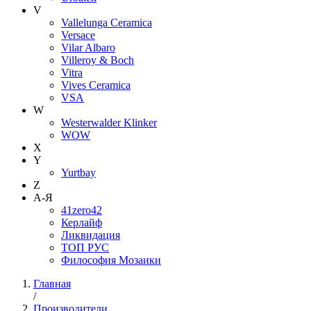
V
Vallelunga Ceramica
Versace
Vilar Albaro
Villeroy & Boch
Vitra
Vives Ceramica
VSA
W
Westerwalder Klinker
WOW
X
Y
Yurtbay
Z
А-Я
41zero42
Керлайф
Ликвидация
ТОП РУС
Философия Мозаики
Главная
/
Производители