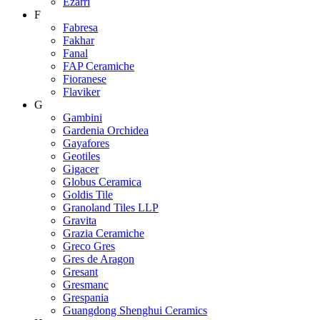
Ezarri
F
Fabresa
Fakhar
Fanal
FAP Ceramiche
Fioranese
Flaviker
G
Gambini
Gardenia Orchidea
Gayafores
Geotiles
Gigacer
Globus Ceramica
Goldis Tile
Granoland Tiles LLP
Gravita
Grazia Ceramiche
Greco Gres
Gres de Aragon
Gresant
Gresmanc
Grespania
Guangdong Shenghui Ceramics