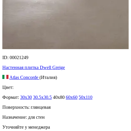
ID: 00021249
Настенная плитка Dwell Greige
Atlas Concorde
(Италия)
Цвет:
Формат:
30x30
30.5x30.5
40x80
60x60
50x110
Поверхность: глянцевая
Назначение: для стен
Уточняйте у менеджера