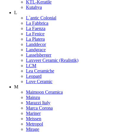
KTL-Keratile
Kutahya
L
L`antic Colonial
La Fabbrica
La Faenza
La Fenice
La Platera
Landdecor
Landgrace
Lasselsberger
Laxveer Ceramic (Realistik)
LCM
Lea Ceramiche
Leopard
Love Ceramic
M
Maimoon Ceramica
Mainzu
Marazzi Italy
Marca Corona
Mariner
Meissen
Metropol
Mirage