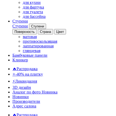
для кухни
для фартука
для туалета
для бассейна
Ступени
Ступени
Ступени
Поверхность
Страна
Цвет
матовая
противоскользящая
лаппатированная
глянцевая
Бамбуковые панели
Клинкер
🔥Распродажа
⭐-40% на плитку
⚡️Ликвидация
3D дизайн
Аналог по фото
Новинка
Новинки
Производители
Адрес салона
🔥Распродажа