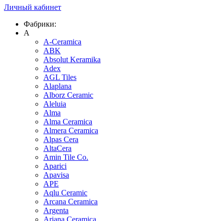
Личный кабинет
Фабрики:
A
A-Ceramica
ABK
Absolut Keramika
Adex
AGL Tiles
Alaplana
Alborz Ceramic
Aleluia
Alma
Alma Ceramica
Almera Ceramica
Alpas Cera
AltaCera
Amin Tile Co.
Aparici
Apavisa
APE
Aqlu Ceramic
Arcana Ceramica
Argenta
Ariana Ceramica