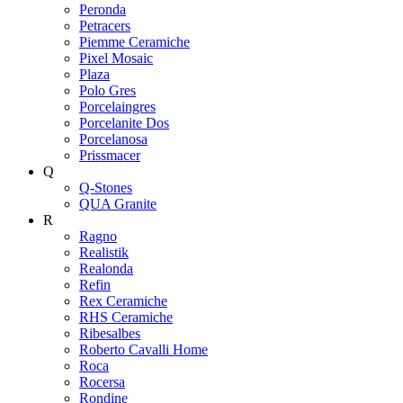
Peronda
Petracers
Piemme Ceramiche
Pixel Mosaic
Plaza
Polo Gres
Porcelaingres
Porcelanite Dos
Porcelanosa
Prissmacer
Q
Q-Stones
QUA Granite
R
Ragno
Realistik
Realonda
Refin
Rex Ceramiche
RHS Ceramiche
Ribesalbes
Roberto Cavalli Home
Roca
Rocersa
Rondine