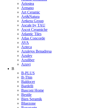
Ariostea
Armano
Art Ceramic
Art&Natura
Artkera Group
Ascale by TAU
Ascot Ceramiche
Atlantic Tiles
Atlas Concorde
AVA
Azteca
Azulejos Benadresa
Azulev
Azuliber
Azuvi
B
B-PLUS
B-Thin
Baldocer
Bardelli
Basconi Home
Bestile
Bien Seramik
Bluezone
Bonaparte