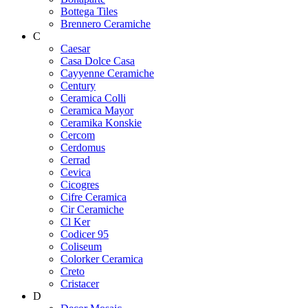
Bottega Tiles
Brennero Ceramiche
C
Caesar
Casa Dolce Casa
Cayyenne Ceramiche
Century
Ceramica Colli
Ceramica Mayor
Ceramika Konskie
Cercom
Cerdomus
Cerrad
Cevica
Cicogres
Cifre Ceramica
Cir Ceramiche
Cl Ker
Codicer 95
Coliseum
Colorker Ceramica
Creto
Cristacer
D