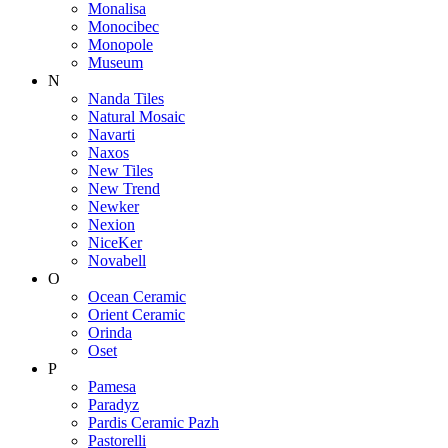
Monalisa
Monocibec
Monopole
Museum
N
Nanda Tiles
Natural Mosaic
Navarti
Naxos
New Tiles
New Trend
Newker
Nexion
NiceKer
Novabell
O
Ocean Ceramic
Orient Ceramic
Orinda
Oset
P
Pamesa
Paradyz
Pardis Ceramic Pazh
Pastorelli