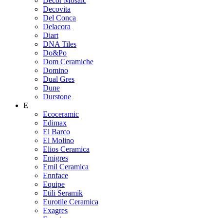
Decor Mosaic
Decovita
Del Conca
Delacora
Diart
DNA Tiles
Do&Po
Dom Ceramiche
Domino
Dual Gres
Dune
Durstone
E
Ecoceramic
Edimax
El Barco
El Molino
Elios Ceramica
Emigres
Emil Ceramica
Ennface
Equipe
Etili Seramik
Eurotile Ceramica
Exagres