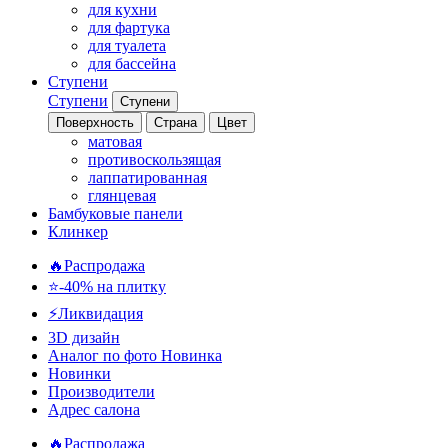
для кухни
для фартука
для туалета
для бассейна
Ступени
Ступени
Ступени
Поверхность
Страна
Цвет
матовая
противоскользящая
лаппатированная
глянцевая
Бамбуковые панели
Клинкер
🔥Распродажа
⭐-40% на плитку
⚡️Ликвидация
3D дизайн
Аналог по фото
Новинка
Новинки
Производители
Адрес салона
🔥Распродажа