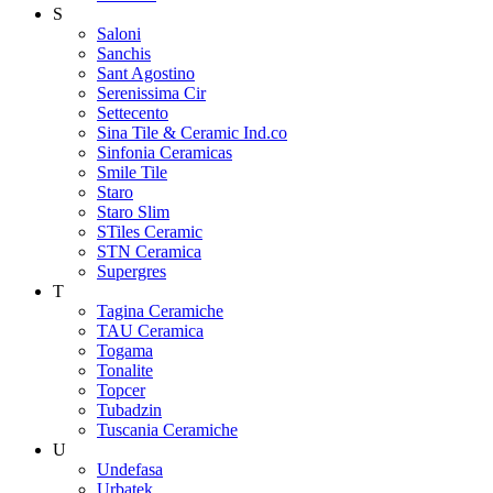
S
Saloni
Sanchis
Sant Agostino
Serenissima Cir
Settecento
Sina Tile & Ceramic Ind.co
Sinfonia Ceramicas
Smile Tile
Staro
Staro Slim
STiles Ceramic
STN Ceramica
Supergres
T
Tagina Ceramiche
TAU Ceramica
Togama
Tonalite
Topcer
Tubadzin
Tuscania Ceramiche
U
Undefasa
Urbatek