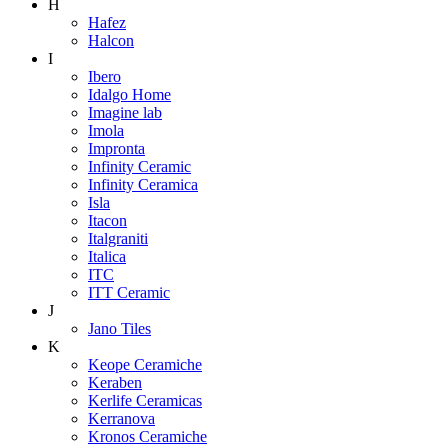
H
Hafez
Halcon
I
Ibero
Idalgo Home
Imagine lab
Imola
Impronta
Infinity Ceramic
Infinity Ceramica
Isla
Itacon
Italgraniti
Italica
ITC
ITT Ceramic
J
Jano Tiles
K
Keope Ceramiche
Keraben
Kerlife Ceramicas
Kerranova
Kronos Ceramiche