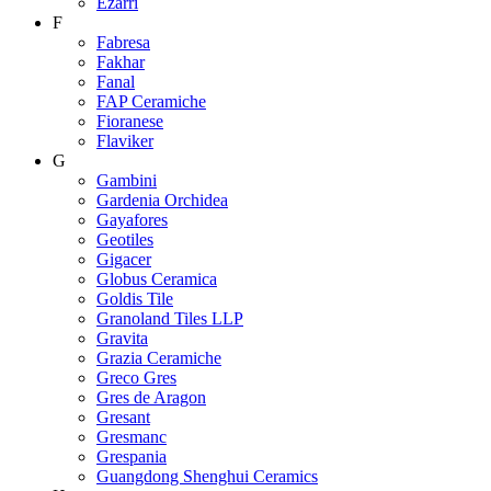
Ezarri
F
Fabresa
Fakhar
Fanal
FAP Ceramiche
Fioranese
Flaviker
G
Gambini
Gardenia Orchidea
Gayafores
Geotiles
Gigacer
Globus Ceramica
Goldis Tile
Granoland Tiles LLP
Gravita
Grazia Ceramiche
Greco Gres
Gres de Aragon
Gresant
Gresmanc
Grespania
Guangdong Shenghui Ceramics