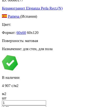
ID: 00080177
Керамогранит Eleganza Perla Rect.(N)
Pamesa
(Испания)
Цвет:
Формат:
60x60
60x120
Поверхность: матовая
Назначение: для стен, для пола
В наличии
4 907
c
/м2
м2
шт