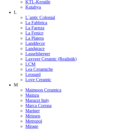
KTL-Keratile
Kutahya
L
L`antic Colonial
La Fabbrica
La Faenza
La Fenice
La Platera
Landdecor
Landgrace
Lasselsberger
Laxveer Ceramic (Realistik)
LCM
Lea Ceramiche
Leopard
Love Ceramic
M
Maimoon Ceramica
Mainzu
Marazzi Italy
Marca Corona
Mariner
Meissen
Metropol
Mirage