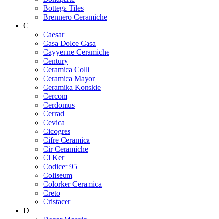
Bottega Tiles
Brennero Ceramiche
C
Caesar
Casa Dolce Casa
Cayyenne Ceramiche
Century
Ceramica Colli
Ceramica Mayor
Ceramika Konskie
Cercom
Cerdomus
Cerrad
Cevica
Cicogres
Cifre Ceramica
Cir Ceramiche
Cl Ker
Codicer 95
Coliseum
Colorker Ceramica
Creto
Cristacer
D