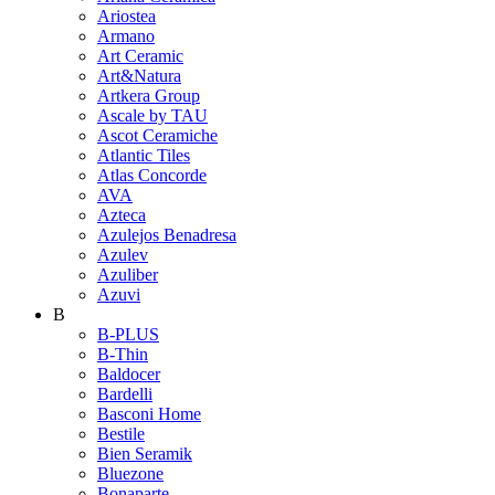
Ariostea
Armano
Art Ceramic
Art&Natura
Artkera Group
Ascale by TAU
Ascot Ceramiche
Atlantic Tiles
Atlas Concorde
AVA
Azteca
Azulejos Benadresa
Azulev
Azuliber
Azuvi
B
B-PLUS
B-Thin
Baldocer
Bardelli
Basconi Home
Bestile
Bien Seramik
Bluezone
Bonaparte