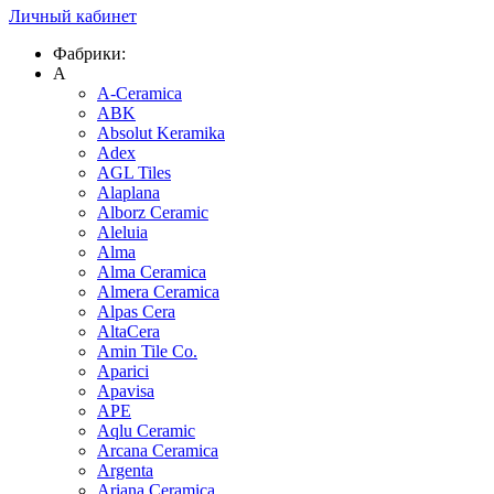
Личный кабинет
Фабрики:
A
A-Ceramica
ABK
Absolut Keramika
Adex
AGL Tiles
Alaplana
Alborz Ceramic
Aleluia
Alma
Alma Ceramica
Almera Ceramica
Alpas Cera
AltaCera
Amin Tile Co.
Aparici
Apavisa
APE
Aqlu Ceramic
Arcana Ceramica
Argenta
Ariana Ceramica