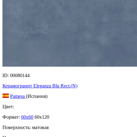
ID: 00080144
Керамогранит Eleganza Blu Rect.(N)
Pamesa
(Испания)
Цвет:
Формат:
60x60
60x120
Поверхность: матовая