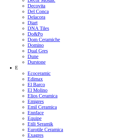
Decor Mosaic
Decovita
Del Conca
Delacora
Diart
DNA Tiles
Do&Po
Dom Ceramiche
Domino
Dual Gres
Dune
Durstone
E
Ecoceramic
Edimax
El Barco
El Molino
Elios Ceramica
Emigres
Emil Ceramica
Ennface
Equipe
Etili Seramik
Eurotile Ceramica
Exagres