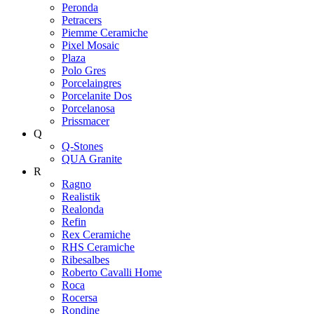
Peronda
Petracers
Piemme Ceramiche
Pixel Mosaic
Plaza
Polo Gres
Porcelaingres
Porcelanite Dos
Porcelanosa
Prissmacer
Q
Q-Stones
QUA Granite
R
Ragno
Realistik
Realonda
Refin
Rex Ceramiche
RHS Ceramiche
Ribesalbes
Roberto Cavalli Home
Roca
Rocersa
Rondine