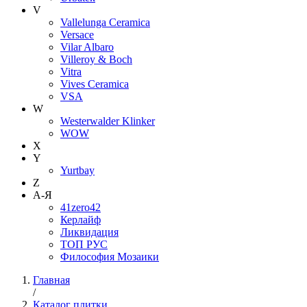
V
Vallelunga Ceramica
Versace
Vilar Albaro
Villeroy & Boch
Vitra
Vives Ceramica
VSA
W
Westerwalder Klinker
WOW
X
Y
Yurtbay
Z
А-Я
41zero42
Керлайф
Ликвидация
ТОП РУС
Философия Мозаики
Главная
/
Каталог плитки