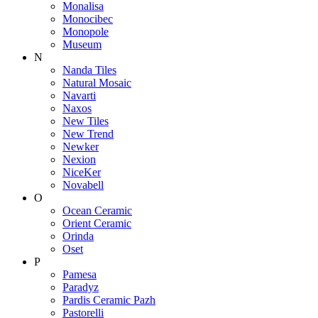
Monalisa
Monocibec
Monopole
Museum
N
Nanda Tiles
Natural Mosaic
Navarti
Naxos
New Tiles
New Trend
Newker
Nexion
NiceKer
Novabell
O
Ocean Ceramic
Orient Ceramic
Orinda
Oset
P
Pamesa
Paradyz
Pardis Ceramic Pazh
Pastorelli