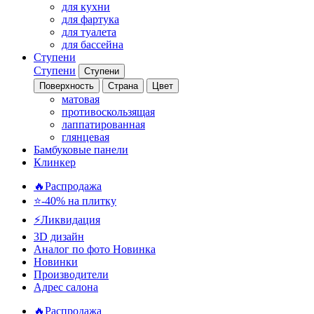
для кухни
для фартука
для туалета
для бассейна
Ступени
Ступени
Ступени
Поверхность
Страна
Цвет
матовая
противоскользящая
лаппатированная
глянцевая
Бамбуковые панели
Клинкер
🔥Распродажа
⭐-40% на плитку
⚡️Ликвидация
3D дизайн
Аналог по фото
Новинка
Новинки
Производители
Адрес салона
🔥Распродажа