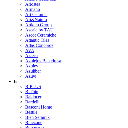
Ariostea
Armano
Art Ceramic
Art&Natura
Artkera Group
Ascale by TAU
Ascot Ceramiche
Atlantic Tiles
Atlas Concorde
AVA
Azteca
Azulejos Benadresa
Azulev
Azuliber
Azuvi
B
B-PLUS
B-Thin
Baldocer
Bardelli
Basconi Home
Bestile
Bien Seramik
Bluezone
Bonaparte