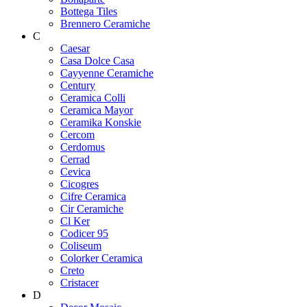
Bottega Tiles
Brennero Ceramiche
C
Caesar
Casa Dolce Casa
Cayyenne Ceramiche
Century
Ceramica Colli
Ceramica Mayor
Ceramika Konskie
Cercom
Cerdomus
Cerrad
Cevica
Cicogres
Cifre Ceramica
Cir Ceramiche
Cl Ker
Codicer 95
Coliseum
Colorker Ceramica
Creto
Cristacer
D