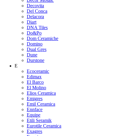
Decor Mosaic
Decovita
Del Conca
Delacora
Diart
DNA Tiles
Do&Po
Dom Ceramiche
Domino
Dual Gres
Dune
Durstone
E
Ecoceramic
Edimax
El Barco
El Molino
Elios Ceramica
Emigres
Emil Ceramica
Ennface
Equipe
Etili Seramik
Eurotile Ceramica
Exagres