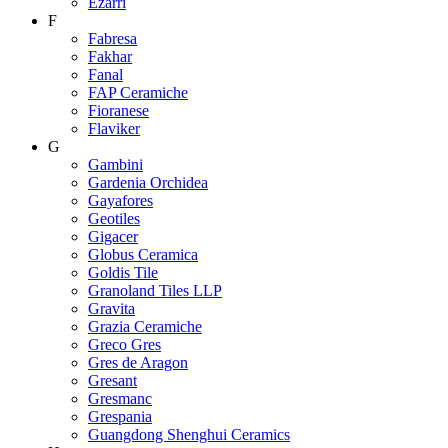
Ezarri
F
Fabresa
Fakhar
Fanal
FAP Ceramiche
Fioranese
Flaviker
G
Gambini
Gardenia Orchidea
Gayafores
Geotiles
Gigacer
Globus Ceramica
Goldis Tile
Granoland Tiles LLP
Gravita
Grazia Ceramiche
Greco Gres
Gres de Aragon
Gresant
Gresmanc
Grespania
Guangdong Shenghui Ceramics