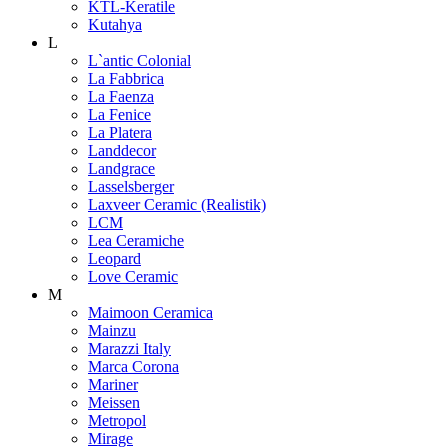
KTL-Keratile
Kutahya
L
L`antic Colonial
La Fabbrica
La Faenza
La Fenice
La Platera
Landdecor
Landgrace
Lasselsberger
Laxveer Ceramic (Realistik)
LCM
Lea Ceramiche
Leopard
Love Ceramic
M
Maimoon Ceramica
Mainzu
Marazzi Italy
Marca Corona
Mariner
Meissen
Metropol
Mirage