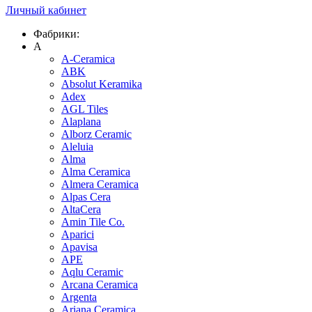
Личный кабинет
Фабрики:
A
A-Ceramica
ABK
Absolut Keramika
Adex
AGL Tiles
Alaplana
Alborz Ceramic
Aleluia
Alma
Alma Ceramica
Almera Ceramica
Alpas Cera
AltaCera
Amin Tile Co.
Aparici
Apavisa
APE
Aqlu Ceramic
Arcana Ceramica
Argenta
Ariana Ceramica