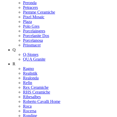
Peronda
Petracers
Piemme Ceramiche
Pixel Mosaic
Plaza
Polo Gres
Porcelaingres
Porcelanite Dos
Porcelanosa
Prissmacer
Q
Q-Stones
QUA Granite
R
Ragno
Realistik
Realonda
Refin
Rex Ceramiche
RHS Ceramiche
Ribesalbes
Roberto Cavalli Home
Roca
Rocersa
Rondine