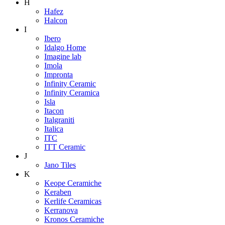
H
Hafez
Halcon
I
Ibero
Idalgo Home
Imagine lab
Imola
Impronta
Infinity Ceramic
Infinity Ceramica
Isla
Itacon
Italgraniti
Italica
ITC
ITT Ceramic
J
Jano Tiles
K
Keope Ceramiche
Keraben
Kerlife Ceramicas
Kerranova
Kronos Ceramiche