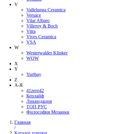
V
Vallelunga Ceramica
Versace
Vilar Albaro
Villeroy & Boch
Vitra
Vives Ceramica
VSA
W
Westerwalder Klinker
WOW
X
Y
Yurtbay
Z
А-Я
41zero42
Керлайф
Ликвидация
ТОП РУС
Философия Мозаики
Главная
/
Каталог плитки