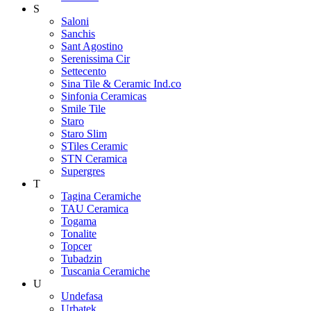
S
Saloni
Sanchis
Sant Agostino
Serenissima Cir
Settecento
Sina Tile & Ceramic Ind.co
Sinfonia Ceramicas
Smile Tile
Staro
Staro Slim
STiles Ceramic
STN Ceramica
Supergres
T
Tagina Ceramiche
TAU Ceramica
Togama
Tonalite
Topcer
Tubadzin
Tuscania Ceramiche
U
Undefasa
Urbatek