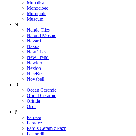
Monalisa
Monocibec
Monopole
Museum
N
Nanda Tiles
Natural Mosaic
Navarti
Naxos
New Tiles
New Trend
Newker
Nexion
NiceKer
Novabell
O
Ocean Ceramic
Orient Ceramic
Orinda
Oset
P
Pamesa
Paradyz
Pardis Ceramic Pazh
Pastorelli