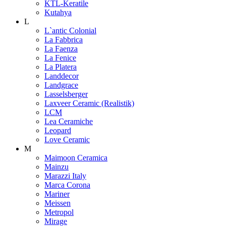
KTL-Keratile
Kutahya
L
L`antic Colonial
La Fabbrica
La Faenza
La Fenice
La Platera
Landdecor
Landgrace
Lasselsberger
Laxveer Ceramic (Realistik)
LCM
Lea Ceramiche
Leopard
Love Ceramic
M
Maimoon Ceramica
Mainzu
Marazzi Italy
Marca Corona
Mariner
Meissen
Metropol
Mirage