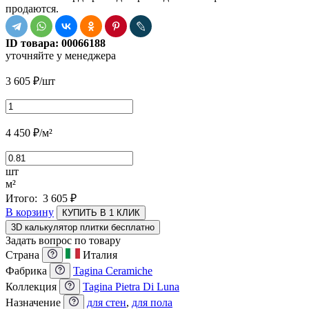
продаются.
ID товара:
00066188
уточняйте у менеджера
3 605
₽
/шт
4 450
₽
/м²
шт
м²
Итого:
3 605
₽
В корзину
КУПИТЬ В 1 КЛИК
3D калькулятор плитки бесплатно
Задать вопрос по товару
Страна
Италия
Фабрика
Tagina Ceramiche
Коллекция
Tagina Pietra Di Luna
Назначение
для стен
,
для пола