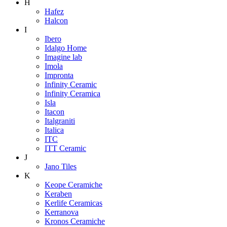
H
Hafez
Halcon
I
Ibero
Idalgo Home
Imagine lab
Imola
Impronta
Infinity Ceramic
Infinity Ceramica
Isla
Itacon
Italgraniti
Italica
ITC
ITT Ceramic
J
Jano Tiles
K
Keope Ceramiche
Keraben
Kerlife Ceramicas
Kerranova
Kronos Ceramiche