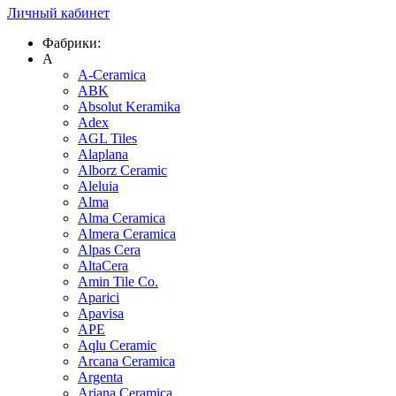
Личный кабинет
Фабрики:
A
A-Ceramica
ABK
Absolut Keramika
Adex
AGL Tiles
Alaplana
Alborz Ceramic
Aleluia
Alma
Alma Ceramica
Almera Ceramica
Alpas Cera
AltaCera
Amin Tile Co.
Aparici
Apavisa
APE
Aqlu Ceramic
Arcana Ceramica
Argenta
Ariana Ceramica