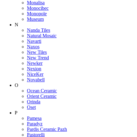
Monalisa
Monocibec
Monopole
Museum
N
Nanda Tiles
Natural Mosaic
Navarti
Naxos
New Tiles
New Trend
Newker
Nexion
NiceKer
Novabell
O
Ocean Ceramic
Orient Ceramic
Orinda
Oset
P
Pamesa
Paradyz
Pardis Ceramic Pazh
Pastorelli