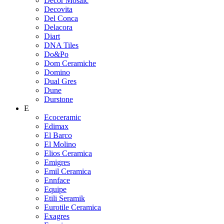
Decor Mosaic
Decovita
Del Conca
Delacora
Diart
DNA Tiles
Do&Po
Dom Ceramiche
Domino
Dual Gres
Dune
Durstone
E
Ecoceramic
Edimax
El Barco
El Molino
Elios Ceramica
Emigres
Emil Ceramica
Ennface
Equipe
Etili Seramik
Eurotile Ceramica
Exagres