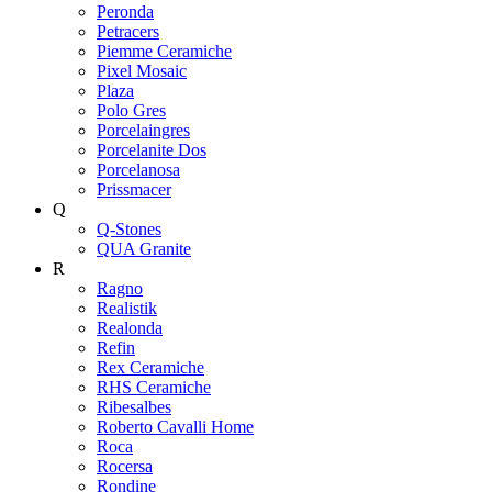
Peronda
Petracers
Piemme Ceramiche
Pixel Mosaic
Plaza
Polo Gres
Porcelaingres
Porcelanite Dos
Porcelanosa
Prissmacer
Q
Q-Stones
QUA Granite
R
Ragno
Realistik
Realonda
Refin
Rex Ceramiche
RHS Ceramiche
Ribesalbes
Roberto Cavalli Home
Roca
Rocersa
Rondine