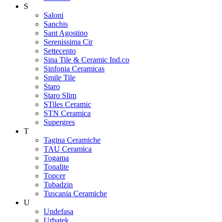
S
Saloni
Sanchis
Sant Agostino
Serenissima Cir
Settecento
Sina Tile & Ceramic Ind.co
Sinfonia Ceramicas
Smile Tile
Staro
Staro Slim
STiles Ceramic
STN Ceramica
Supergres
T
Tagina Ceramiche
TAU Ceramica
Togama
Tonalite
Topcer
Tubadzin
Tuscania Ceramiche
U
Undefasa
Urbatek