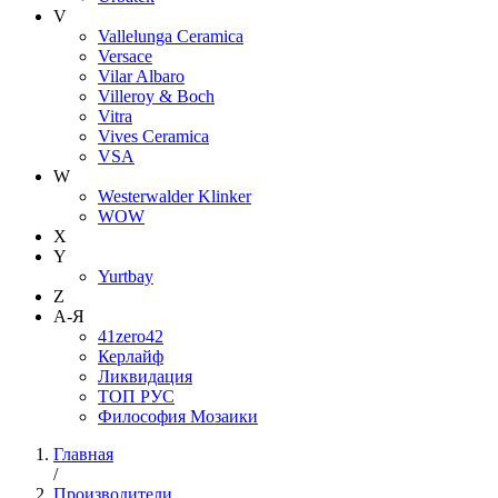
V
Vallelunga Ceramica
Versace
Vilar Albaro
Villeroy & Boch
Vitra
Vives Ceramica
VSA
W
Westerwalder Klinker
WOW
X
Y
Yurtbay
Z
А-Я
41zero42
Керлайф
Ликвидация
ТОП РУС
Философия Мозаики
Главная
/
Производители