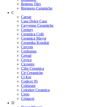
Bottega Tiles
Brennero Ceramiche
C
Caesar
Casa Dolce Casa
Cayyenne Ceramiche
Century
Ceramica Colli
Ceramica Mayor
Ceramika Konskie
Cercom
Cerdomus
Cerrad
Cevica
Cicogres
Cifre Ceramica
Cir Ceramiche
Cl Ker
Codicer 95
Coliseum
Colorker Ceramica
Creto
Cristacer
D