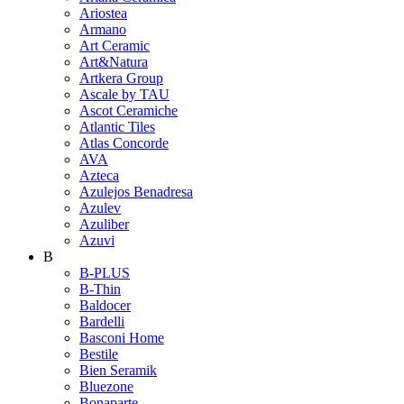
Ariostea
Armano
Art Ceramic
Art&Natura
Artkera Group
Ascale by TAU
Ascot Ceramiche
Atlantic Tiles
Atlas Concorde
AVA
Azteca
Azulejos Benadresa
Azulev
Azuliber
Azuvi
B
B-PLUS
B-Thin
Baldocer
Bardelli
Basconi Home
Bestile
Bien Seramik
Bluezone
Bonaparte