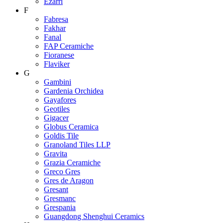
Ezarri
F
Fabresa
Fakhar
Fanal
FAP Ceramiche
Fioranese
Flaviker
G
Gambini
Gardenia Orchidea
Gayafores
Geotiles
Gigacer
Globus Ceramica
Goldis Tile
Granoland Tiles LLP
Gravita
Grazia Ceramiche
Greco Gres
Gres de Aragon
Gresant
Gresmanc
Grespania
Guangdong Shenghui Ceramics