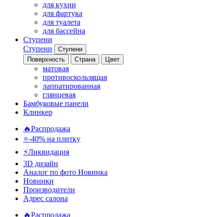
для кухни
для фартука
для туалета
для бассейна
Ступени
Ступени
Ступени
Поверхность
Страна
Цвет
матовая
противоскользящая
лаппатированная
глянцевая
Бамбуковые панели
Клинкер
🔥Распродажа
⭐-40% на плитку
⚡️Ликвидация
3D дизайн
Аналог по фото
Новинка
Новинки
Производители
Адрес салона
🔥Распродажа