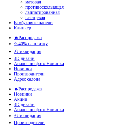
матовая
противоскользящая
лаппатированная
глянцевая
Бамбуковые панели
Клинкер
🔥Распродажа
⭐-40% на плитку
⚡️Ликвидация
3D дизайн
Аналог по фото
Новинка
Новинки
Производители
Адрес салона
🔥Распродажа
Новинки
Акции
3D дизайн
Аналог по фото
Новинка
⚡Ликвидация
Производители