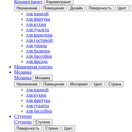
Керамогранит
Керамогранит
Назначение
Помещение
Дизайн
Поверхность
Цвет
для ванной
для фартука
для кухни
для туалета
для коридора
для гостиной
для улицы
для балкона
для бассейна
для фасада
Мраморная плитка
Мозаика
Мозаика
Мозаика
Назначение
Помещение
Материал
Цвет
Страна
для ванной
для кухни
для фартука
для туалета
для бассейна
Ступени
Ступени
Ступени
Поверхность
Страна
Цвет