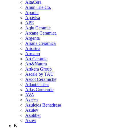
AltaCera
Amin Tile Co.
Aparici
Apavisa
APE
Aqlu Ceramic
Arcana Ceramica
Argenta
Ariana Ceramica
Ariostea
Armano
Art Ceramic
Art&Natura
Artkera Group
Ascale by TAU
Ascot Ceramiche
Atlantic Tiles
Atlas Concorde
AVA
Azteca
Azulejos Benadresa
Azulev
Azuliber
Azuvi
B