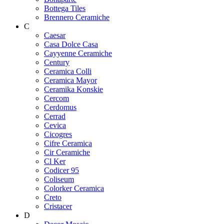
Bottega Tiles
Brennero Ceramiche
C
Caesar
Casa Dolce Casa
Cayyenne Ceramiche
Century
Ceramica Colli
Ceramica Mayor
Ceramika Konskie
Cercom
Cerdomus
Cerrad
Cevica
Cicogres
Cifre Ceramica
Cir Ceramiche
Cl Ker
Codicer 95
Coliseum
Colorker Ceramica
Creto
Cristacer
D