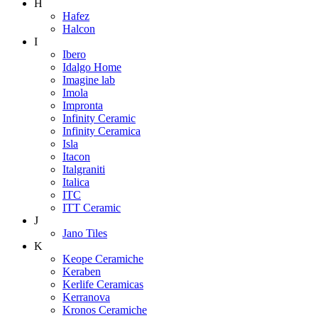
H
Hafez
Halcon
I
Ibero
Idalgo Home
Imagine lab
Imola
Impronta
Infinity Ceramic
Infinity Ceramica
Isla
Itacon
Italgraniti
Italica
ITC
ITT Ceramic
J
Jano Tiles
K
Keope Ceramiche
Keraben
Kerlife Ceramicas
Kerranova
Kronos Ceramiche