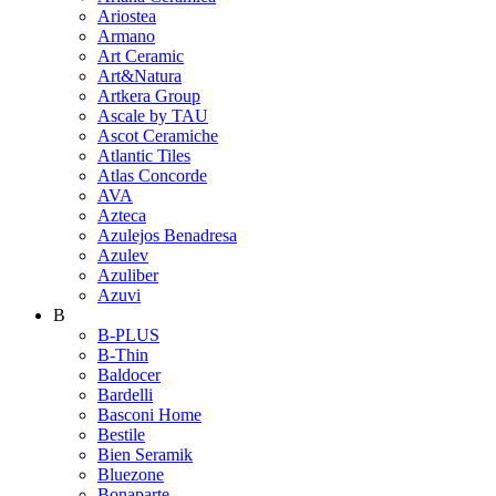
Ariostea
Armano
Art Ceramic
Art&Natura
Artkera Group
Ascale by TAU
Ascot Ceramiche
Atlantic Tiles
Atlas Concorde
AVA
Azteca
Azulejos Benadresa
Azulev
Azuliber
Azuvi
B
B-PLUS
B-Thin
Baldocer
Bardelli
Basconi Home
Bestile
Bien Seramik
Bluezone
Bonaparte