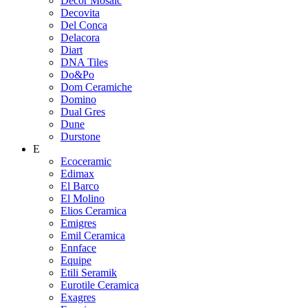
Decor Mosaic
Decovita
Del Conca
Delacora
Diart
DNA Tiles
Do&Po
Dom Ceramiche
Domino
Dual Gres
Dune
Durstone
E
Ecoceramic
Edimax
El Barco
El Molino
Elios Ceramica
Emigres
Emil Ceramica
Ennface
Equipe
Etili Seramik
Eurotile Ceramica
Exagres