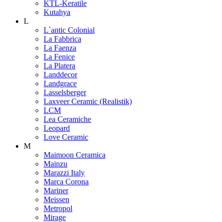
KTL-Keratile
Kutahya
L
L`antic Colonial
La Fabbrica
La Faenza
La Fenice
La Platera
Landdecor
Landgrace
Lasselsberger
Laxveer Ceramic (Realistik)
LCM
Lea Ceramiche
Leopard
Love Ceramic
M
Maimoon Ceramica
Mainzu
Marazzi Italy
Marca Corona
Mariner
Meissen
Metropol
Mirage