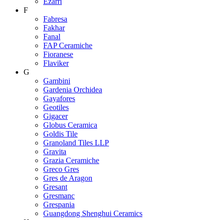
Ezarri
F
Fabresa
Fakhar
Fanal
FAP Ceramiche
Fioranese
Flaviker
G
Gambini
Gardenia Orchidea
Gayafores
Geotiles
Gigacer
Globus Ceramica
Goldis Tile
Granoland Tiles LLP
Gravita
Grazia Ceramiche
Greco Gres
Gres de Aragon
Gresant
Gresmanc
Grespania
Guangdong Shenghui Ceramics