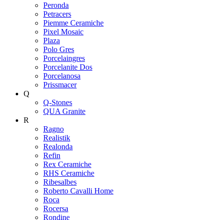
Peronda
Petracers
Piemme Ceramiche
Pixel Mosaic
Plaza
Polo Gres
Porcelaingres
Porcelanite Dos
Porcelanosa
Prissmacer
Q
Q-Stones
QUA Granite
R
Ragno
Realistik
Realonda
Refin
Rex Ceramiche
RHS Ceramiche
Ribesalbes
Roberto Cavalli Home
Roca
Rocersa
Rondine