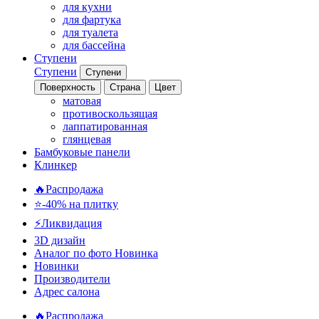
для кухни
для фартука
для туалета
для бассейна
Ступени
Ступени
Ступени
Поверхность
Страна
Цвет
матовая
противоскользящая
лаппатированная
глянцевая
Бамбуковые панели
Клинкер
🔥Распродажа
⭐-40% на плитку
⚡️Ликвидация
3D дизайн
Аналог по фото
Новинка
Новинки
Производители
Адрес салона
🔥Распродажа