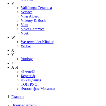
V
Vallelunga Ceramica
Versace
Vilar Albaro
Villeroy & Boch
Vitra
Vives Ceramica
VSA
W
Westerwalder Klinker
WOW
X
Y
Yurtbay
Z
А-Я
41zero42
Керлайф
Ликвидация
ТОП РУС
Философия Мозаики
Главная
/
Производители