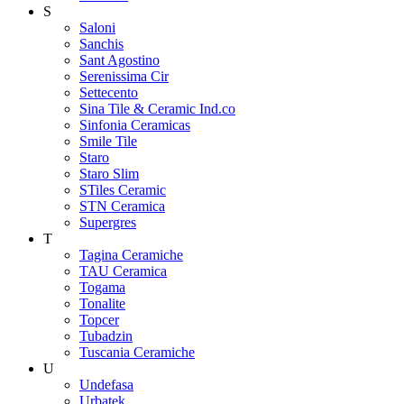
S
Saloni
Sanchis
Sant Agostino
Serenissima Cir
Settecento
Sina Tile & Ceramic Ind.co
Sinfonia Ceramicas
Smile Tile
Staro
Staro Slim
STiles Ceramic
STN Ceramica
Supergres
T
Tagina Ceramiche
TAU Ceramica
Togama
Tonalite
Topcer
Tubadzin
Tuscania Ceramiche
U
Undefasa
Urbatek