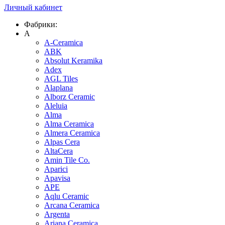
Личный кабинет
Фабрики:
A
A-Ceramica
ABK
Absolut Keramika
Adex
AGL Tiles
Alaplana
Alborz Ceramic
Aleluia
Alma
Alma Ceramica
Almera Ceramica
Alpas Cera
AltaCera
Amin Tile Co.
Aparici
Apavisa
APE
Aqlu Ceramic
Arcana Ceramica
Argenta
Ariana Ceramica