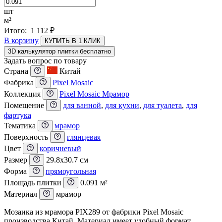
шт
м²
Итого:
1 112
₽
В корзину
КУПИТЬ В 1 КЛИК
3D калькулятор плитки бесплатно
Задать вопрос по товару
Страна
Китай
Фабрика
Pixel Mosaic
Коллекция
Pixel Mosaic Мрамор
Помещение
для ванной
,
для кухни
,
для туалета
,
для
фартука
Тематика
мрамор
Поверхность
глянцевая
Цвет
коричневый
Размер
29.8x30.7 см
Форма
прямоугольная
Площадь плитки
0.091 м²
Материал
мрамор
Мозаика из мрамора PIX289 от фабрики Pixel Mosaic
производства Китай. Материал имеет удобный формат