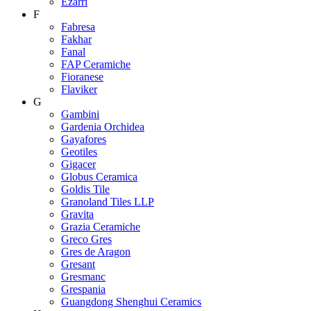
Ezarri
F
Fabresa
Fakhar
Fanal
FAP Ceramiche
Fioranese
Flaviker
G
Gambini
Gardenia Orchidea
Gayafores
Geotiles
Gigacer
Globus Ceramica
Goldis Tile
Granoland Tiles LLP
Gravita
Grazia Ceramiche
Greco Gres
Gres de Aragon
Gresant
Gresmanc
Grespania
Guangdong Shenghui Ceramics