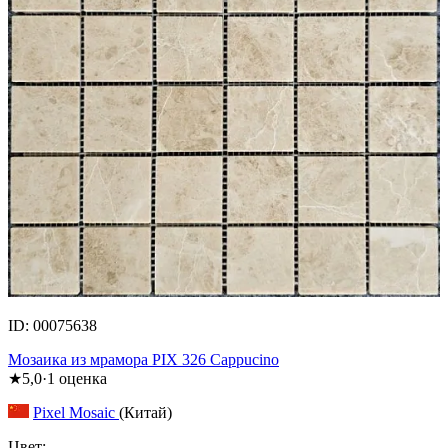
ID: 00075638
Мозаика из мрамора PIX 326 Cappucino
★
5,0
·
1
оценка
Pixel Mosaic
(Китай)
Цвет: