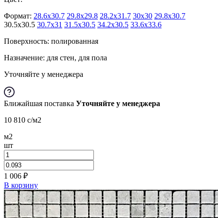
Формат:
28.6x30.7
29.8x29.8
28.2x31.7
30x30
29.8x30.7
30.5x30.5
30.7x31
31.5x30.5
34.2x30.5
33.6x33.6
Поверхность: полированная
Назначение: для стен, для пола
Уточняйте у менеджера
Ближайшая поставка
Уточняйте у менеджера
10 810
c
/м2
м2
шт
1 006
₽
В корзину