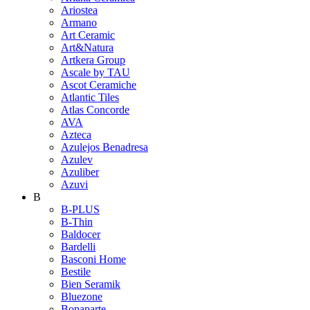
Ariostea
Armano
Art Ceramic
Art&Natura
Artkera Group
Ascale by TAU
Ascot Ceramiche
Atlantic Tiles
Atlas Concorde
AVA
Azteca
Azulejos Benadresa
Azulev
Azuliber
Azuvi
B
B-PLUS
B-Thin
Baldocer
Bardelli
Basconi Home
Bestile
Bien Seramik
Bluezone
Bonaparte