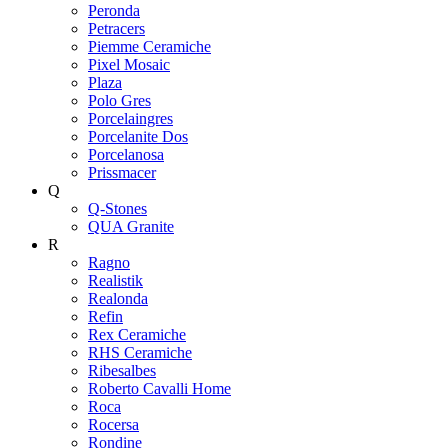
Peronda
Petracers
Piemme Ceramiche
Pixel Mosaic
Plaza
Polo Gres
Porcelaingres
Porcelanite Dos
Porcelanosa
Prissmacer
Q
Q-Stones
QUA Granite
R
Ragno
Realistik
Realonda
Refin
Rex Ceramiche
RHS Ceramiche
Ribesalbes
Roberto Cavalli Home
Roca
Rocersa
Rondine