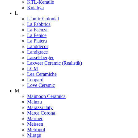
KTL-Keratile
Kutahya
L
L`antic Colonial
La Fabbrica
La Faenza
La Fenice
La Platera
Landdecor
Landgrace
Lasselsberger
Laxveer Ceramic (Realistik)
LCM
Lea Ceramiche
Leopard
Love Ceramic
M
Maimoon Ceramica
Mainzu
Marazzi Italy
Marca Corona
Mariner
Meissen
Metropol
Mirage