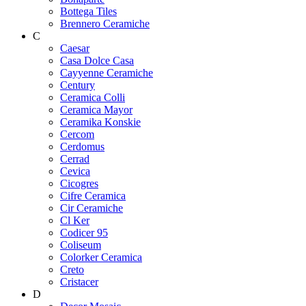
Bottega Tiles
Brennero Ceramiche
C
Caesar
Casa Dolce Casa
Cayyenne Ceramiche
Century
Ceramica Colli
Ceramica Mayor
Ceramika Konskie
Cercom
Cerdomus
Cerrad
Cevica
Cicogres
Cifre Ceramica
Cir Ceramiche
Cl Ker
Codicer 95
Coliseum
Colorker Ceramica
Creto
Cristacer
D