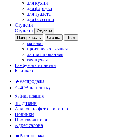
для кухни
для фартука
для туалета
для бассейна
Ступени
Ступени
Ступени
Поверхность
Страна
Цвет
матовая
противоскользящая
лаппатированная
глянцевая
Бамбуковые панели
Клинкер
🔥Распродажа
⭐-40% на плитку
⚡️Ликвидация
3D дизайн
Аналог по фото
Новинка
Новинки
Производители
Адрес салона
🔥Распродажа