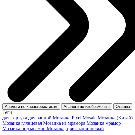
Аналоги по характеристикам
Аналоги по изображению
Отзывы
Теги
для фартука
для ванной
Мозаика Pixel Mosaic
Мозаика (Китай)
Мозаика глянцевая
Мозаика из мрамора
Мозаика мрамор
Мозаика под мрамор
Мозаика, цвет: коричневый