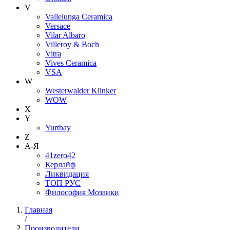
V
Vallelunga Ceramica
Versace
Vilar Albaro
Villeroy & Boch
Vitra
Vives Ceramica
VSA
W
Westerwalder Klinker
WOW
X
Y
Yurtbay
Z
А-Я
41zero42
Керлайф
Ликвидация
ТОП РУС
Философия Мозаики
Главная
/
Производители