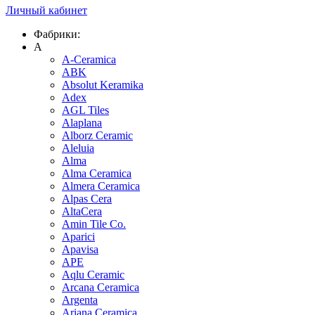
Личный кабинет
Фабрики:
A
A-Ceramica
ABK
Absolut Keramika
Adex
AGL Tiles
Alaplana
Alborz Ceramic
Aleluia
Alma
Alma Ceramica
Almera Ceramica
Alpas Cera
AltaCera
Amin Tile Co.
Aparici
Apavisa
APE
Aqlu Ceramic
Arcana Ceramica
Argenta
Ariana Ceramica