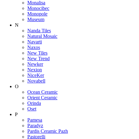
Monalisa
Monocibec
Monopole
Museum
N
Nanda Tiles
Natural Mosaic
Navarti
Naxos
New Tiles
New Trend
Newker
Nexion
NiceKer
Novabell
O
Ocean Ceramic
Orient Ceramic
Orinda
Oset
P
Pamesa
Paradyz
Pardis Ceramic Pazh
Pastorelli