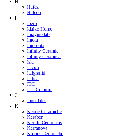
H
Hafez
Halcon
I
Ibero
Idalgo Home
Imagine lab
Imola
Impronta
Infinity Ceramic
Infinity Ceramica
Isla
Itacon
Italgraniti
Italica
ITC
ITT Ceramic
J
Jano Tiles
K
Keope Ceramiche
Keraben
Kerlife Ceramicas
Kerranova
Kronos Ceramiche