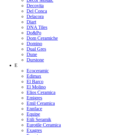
Decor Mosaic
Decovita
Del Conca
Delacora
Diart
DNA Tiles
Do&Po
Dom Ceramiche
Domino
Dual Gres
Dune
Durstone
E
Ecoceramic
Edimax
El Barco
El Molino
Elios Ceramica
Emigres
Emil Ceramica
Ennface
Equipe
Etili Seramik
Eurotile Ceramica
Exagres