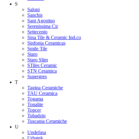
S
Saloni
Sanchis
Sant Agostino
Serenissima Cir
Settecento
Sina Tile & Ceramic Ind.co
Sinfonia Ceramicas
Smile Tile
Staro
Staro Slim
STiles Ceramic
STN Ceramica
Supergres
T
Tagina Ceramiche
TAU Ceramica
Togama
Tonalite
Topcer
Tubadzin
Tuscania Ceramiche
U
Undefasa
Urbatek