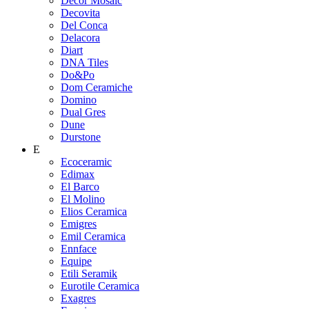
Decor Mosaic
Decovita
Del Conca
Delacora
Diart
DNA Tiles
Do&Po
Dom Ceramiche
Domino
Dual Gres
Dune
Durstone
E
Ecoceramic
Edimax
El Barco
El Molino
Elios Ceramica
Emigres
Emil Ceramica
Ennface
Equipe
Etili Seramik
Eurotile Ceramica
Exagres