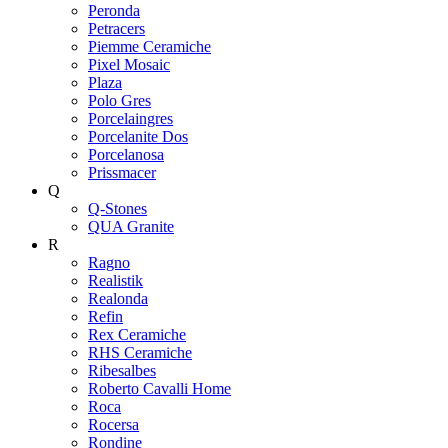
Peronda
Petracers
Piemme Ceramiche
Pixel Mosaic
Plaza
Polo Gres
Porcelaingres
Porcelanite Dos
Porcelanosa
Prissmacer
Q
Q-Stones
QUA Granite
R
Ragno
Realistik
Realonda
Refin
Rex Ceramiche
RHS Ceramiche
Ribesalbes
Roberto Cavalli Home
Roca
Rocersa
Rondine