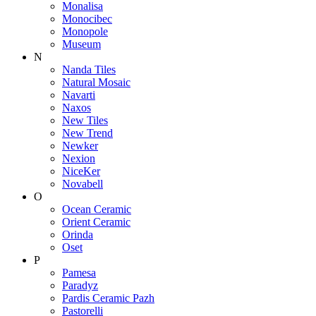
Monalisa
Monocibec
Monopole
Museum
N
Nanda Tiles
Natural Mosaic
Navarti
Naxos
New Tiles
New Trend
Newker
Nexion
NiceKer
Novabell
O
Ocean Ceramic
Orient Ceramic
Orinda
Oset
P
Pamesa
Paradyz
Pardis Ceramic Pazh
Pastorelli