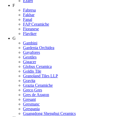
Ezarri
F
Fabresa
Fakhar
Fanal
FAP Ceramiche
Fioranese
Flaviker
G
Gambini
Gardenia Orchidea
Gayafores
Geotiles
Gigacer
Globus Ceramica
Goldis Tile
Granoland Tiles LLP
Gravita
Grazia Ceramiche
Greco Gres
Gres de Aragon
Gresant
Gresmanc
Grespania
Guangdong Shenghui Ceramics