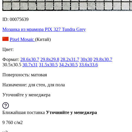
ID: 00075639
Мозаика из мрамора PIX 327 Tundra Grey
Pixel Mosaic
(Китай)
Цвет:
Формат:
28.6x30.7
29.8x29.8
28.2x31.7
30x30
29.8x30.7
30.5x30.5
30.7x31
31.5x30.5
34.2x30.5
33.6x33.6
Поверхность: матовая
Назначение: для стен, для пола
Уточняйте у менеджера
Ближайшая поставка
Уточняйте у менеджера
9 760
c
/м2