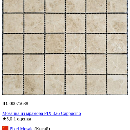
ID: 00075638
Мозаика из мрамора PIX 326 Cappucino
★
5,0
·
1
оценка
Pixel Mosaic
(Китай)