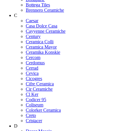
Bottega Tiles
Brennero Ceramiche
C
Caesar
Casa Dolce Casa
Cayyenne Ceramiche
Century
Ceramica Colli
Ceramica Mayor
Ceramika Konskie
Cercom
Cerdomus
Cerrad
Cevica
Cicogres
Cifre Ceramica
Cir Ceramiche
Cl Ker
Codicer 95
Coliseum
Colorker Ceramica
Creto
Cristacer
D