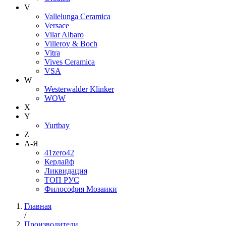
V
Vallelunga Ceramica
Versace
Vilar Albaro
Villeroy & Boch
Vitra
Vives Ceramica
VSA
W
Westerwalder Klinker
WOW
X
Y
Yurtbay
Z
А-Я
41zero42
Керлайф
Ликвидация
ТОП РУС
Философия Мозаики
Главная
/
Производители