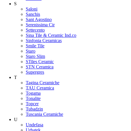
S
Saloni
Sanchis
Sant Agostino
Serenissima Cir
Settecento
Sina Tile & Ceramic Ind.co
Sinfonia Ceramicas
Smile Tile
Staro
Staro Slim
STiles Ceramic
STN Ceramica
Supergres
T
Tagina Ceramiche
TAU Ceramica
Togama
Tonalite
Topcer
Tubadzin
Tuscania Ceramiche
U
Undefasa
Urbatek