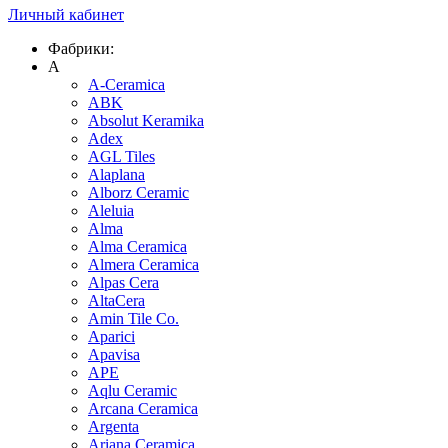
Личный кабинет
Фабрики:
A
A-Ceramica
ABK
Absolut Keramika
Adex
AGL Tiles
Alaplana
Alborz Ceramic
Aleluia
Alma
Alma Ceramica
Almera Ceramica
Alpas Cera
AltaCera
Amin Tile Co.
Aparici
Apavisa
APE
Aqlu Ceramic
Arcana Ceramica
Argenta
Ariana Ceramica