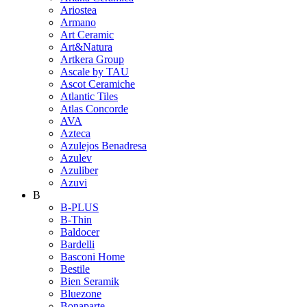
Ariostea
Armano
Art Ceramic
Art&Natura
Artkera Group
Ascale by TAU
Ascot Ceramiche
Atlantic Tiles
Atlas Concorde
AVA
Azteca
Azulejos Benadresa
Azulev
Azuliber
Azuvi
B
B-PLUS
B-Thin
Baldocer
Bardelli
Basconi Home
Bestile
Bien Seramik
Bluezone
Bonaparte