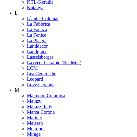
KTL-Keratile
Kutahya
L
L`antic Colonial
La Fabbrica
La Faenza
La Fenice
La Platera
Landdecor
Landgrace
Lasselsberger
Laxveer Ceramic (Realistik)
LCM
Lea Ceramiche
Leopard
Love Ceramic
M
Maimoon Ceramica
Mainzu
Marazzi Italy
Marca Corona
Mariner
Meissen
Metropol
Mirage