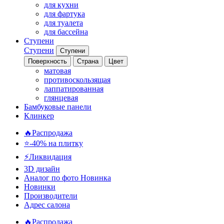
для кухни
для фартука
для туалета
для бассейна
Ступени
Ступени
Ступени
Поверхность
Страна
Цвет
матовая
противоскользящая
лаппатированная
глянцевая
Бамбуковые панели
Клинкер
🔥Распродажа
⭐-40% на плитку
⚡️Ликвидация
3D дизайн
Аналог по фото
Новинка
Новинки
Производители
Адрес салона
🔥Распродажа