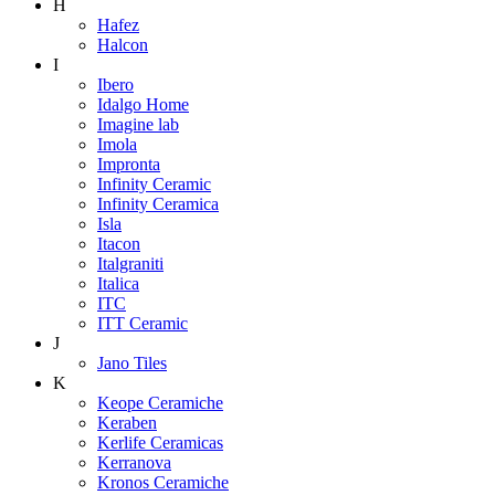
H
Hafez
Halcon
I
Ibero
Idalgo Home
Imagine lab
Imola
Impronta
Infinity Ceramic
Infinity Ceramica
Isla
Itacon
Italgraniti
Italica
ITC
ITT Ceramic
J
Jano Tiles
K
Keope Ceramiche
Keraben
Kerlife Ceramicas
Kerranova
Kronos Ceramiche