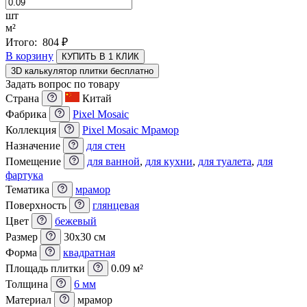
шт
м²
Итого:
804
₽
В корзину
КУПИТЬ В 1 КЛИК
3D калькулятор плитки бесплатно
Задать вопрос по товару
Страна
Китай
Фабрика
Pixel Mosaic
Коллекция
Pixel Mosaic Мрамор
Назначение
для стен
Помещение
для ванной
,
для кухни
,
для туалета
,
для
фартука
Тематика
мрамор
Поверхность
глянцевая
Цвет
бежевый
Размер
30x30 см
Форма
квадратная
Площадь плитки
0.09 м²
Толщина
6 мм
Материал
мрамор