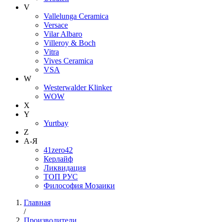
V
Vallelunga Ceramica
Versace
Vilar Albaro
Villeroy & Boch
Vitra
Vives Ceramica
VSA
W
Westerwalder Klinker
WOW
X
Y
Yurtbay
Z
А-Я
41zero42
Керлайф
Ликвидация
ТОП РУС
Философия Мозаики
Главная
/
Производители