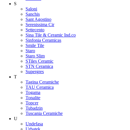
S
Saloni
Sanchis
Sant Agostino
Serenissima Cir
Settecento
Sina Tile & Ceramic Ind.co
Sinfonia Ceramicas
Smile Tile
Staro
Staro Slim
STiles Ceramic
STN Ceramica
Supergres
T
Tagina Ceramiche
TAU Ceramica
Togama
Tonalite
Topcer
Tubadzin
Tuscania Ceramiche
U
Undefasa
Urbatek