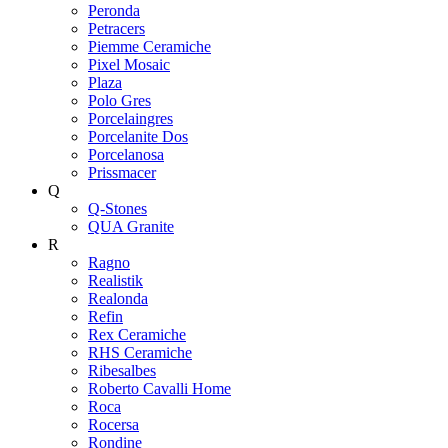
Peronda
Petracers
Piemme Ceramiche
Pixel Mosaic
Plaza
Polo Gres
Porcelaingres
Porcelanite Dos
Porcelanosa
Prissmacer
Q
Q-Stones
QUA Granite
R
Ragno
Realistik
Realonda
Refin
Rex Ceramiche
RHS Ceramiche
Ribesalbes
Roberto Cavalli Home
Roca
Rocersa
Rondine