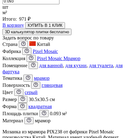
шт
м²
Итого:
971
₽
В корзину
КУПИТЬ В 1 КЛИК
3D калькулятор плитки бесплатно
Задать вопрос по товару
Страна
Китай
Фабрика
Pixel Mosaic
Коллекция
Pixel Mosaic Мрамор
Помещение
для ванной
,
для кухни
,
для туалета
,
для
фартука
Тематика
мрамор
Поверхность
глянцевая
Цвет
серый
Размер
30.5x30.5 см
Форма
квадратная
Площадь плитки
0.093 м²
Материал
мрамор
Мозаика из мрамора PIX238 от фабрики Pixel Mosaic
производства Китай. Материал имеет удобный формат