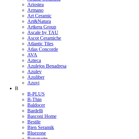
Ariostea
Armano
Art Ceramic
Art&Natura
Artkera Group
Ascale by TAU
Ascot Ceramiche
Atlantic Tiles
Atlas Concorde
AVA
Azteca
Azulejos Benadresa
Azulev
Azuliber
Azuvi
B
B-PLUS
B-Thin
Baldocer
Bardelli
Basconi Home
Bestile
Bien Seramik
Bluezone
Bonaparte