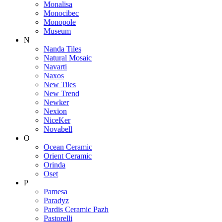
Monalisa
Monocibec
Monopole
Museum
N
Nanda Tiles
Natural Mosaic
Navarti
Naxos
New Tiles
New Trend
Newker
Nexion
NiceKer
Novabell
O
Ocean Ceramic
Orient Ceramic
Orinda
Oset
P
Pamesa
Paradyz
Pardis Ceramic Pazh
Pastorelli