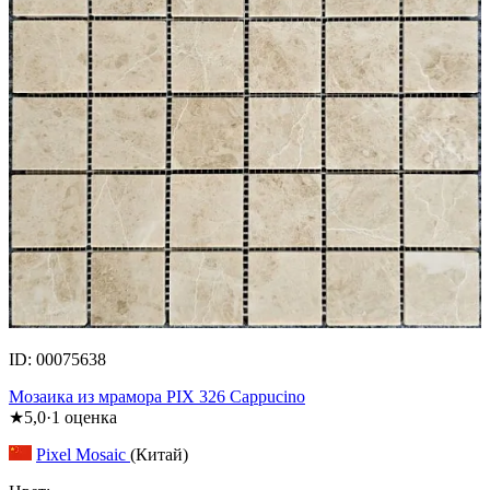
ID: 00075638
Мозаика из мрамора PIX 326 Cappucino
★
5,0
·
1
оценка
Pixel Mosaic
(Китай)