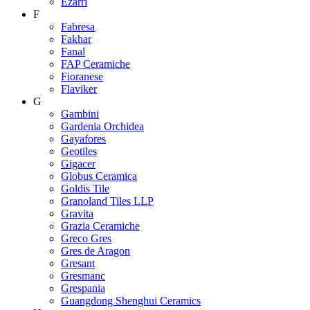
Ezarri
F
Fabresa
Fakhar
Fanal
FAP Ceramiche
Fioranese
Flaviker
G
Gambini
Gardenia Orchidea
Gayafores
Geotiles
Gigacer
Globus Ceramica
Goldis Tile
Granoland Tiles LLP
Gravita
Grazia Ceramiche
Greco Gres
Gres de Aragon
Gresant
Gresmanc
Grespania
Guangdong Shenghui Ceramics