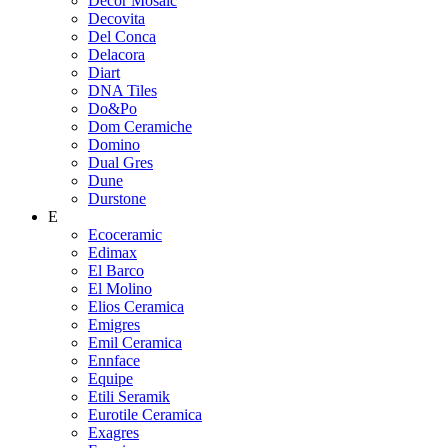
Decor Mosaic
Decovita
Del Conca
Delacora
Diart
DNA Tiles
Do&Po
Dom Ceramiche
Domino
Dual Gres
Dune
Durstone
E
Ecoceramic
Edimax
El Barco
El Molino
Elios Ceramica
Emigres
Emil Ceramica
Ennface
Equipe
Etili Seramik
Eurotile Ceramica
Exagres