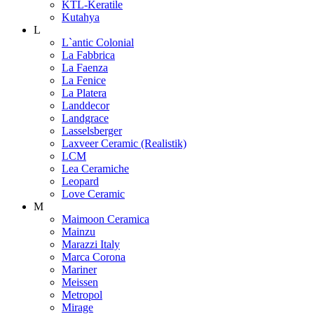
KTL-Keratile
Kutahya
L
L`antic Colonial
La Fabbrica
La Faenza
La Fenice
La Platera
Landdecor
Landgrace
Lasselsberger
Laxveer Ceramic (Realistik)
LCM
Lea Ceramiche
Leopard
Love Ceramic
M
Maimoon Ceramica
Mainzu
Marazzi Italy
Marca Corona
Mariner
Meissen
Metropol
Mirage