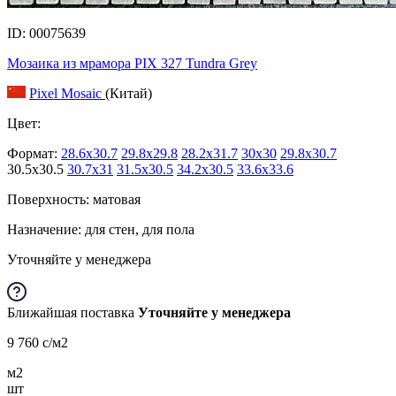
ID: 00075639
Мозаика из мрамора PIX 327 Tundra Grey
Pixel Mosaic
(Китай)
Цвет:
Формат:
28.6x30.7
29.8x29.8
28.2x31.7
30x30
29.8x30.7
30.5x30.5
30.7x31
31.5x30.5
34.2x30.5
33.6x33.6
Поверхность: матовая
Назначение: для стен, для пола
Уточняйте у менеджера
Ближайшая поставка
Уточняйте у менеджера
9 760
c
/м2
м2
шт