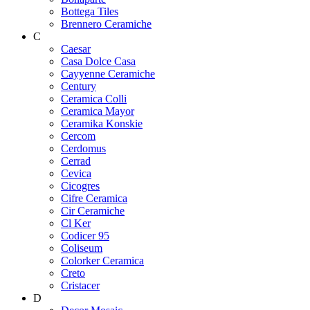
Bottega Tiles
Brennero Ceramiche
C
Caesar
Casa Dolce Casa
Cayyenne Ceramiche
Century
Ceramica Colli
Ceramica Mayor
Ceramika Konskie
Cercom
Cerdomus
Cerrad
Cevica
Cicogres
Cifre Ceramica
Cir Ceramiche
Cl Ker
Codicer 95
Coliseum
Colorker Ceramica
Creto
Cristacer
D