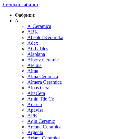
Личный кабинет
Фабрики:
A
A-Ceramica
ABK
Absolut Keramika
Adex
AGL Tiles
Alaplana
Alborz Ceramic
Aleluia
Alma
Alma Ceramica
Almera Ceramica
Alpas Cera
AltaCera
Amin Tile Co.
Aparici
Apavisa
APE
Aqlu Ceramic
Arcana Ceramica
Argenta
Ariana Ceramica