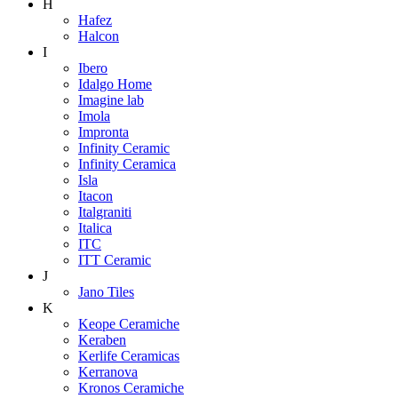
H
Hafez
Halcon
I
Ibero
Idalgo Home
Imagine lab
Imola
Impronta
Infinity Ceramic
Infinity Ceramica
Isla
Itacon
Italgraniti
Italica
ITC
ITT Ceramic
J
Jano Tiles
K
Keope Ceramiche
Keraben
Kerlife Ceramicas
Kerranova
Kronos Ceramiche