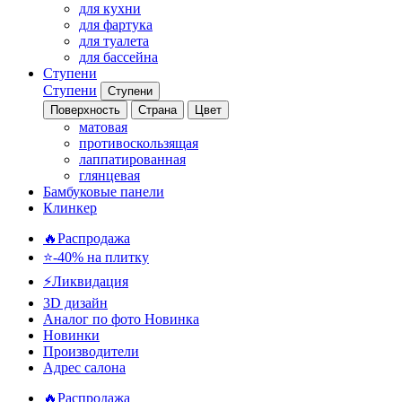
для кухни
для фартука
для туалета
для бассейна
Ступени
Ступени
Ступени
Поверхность
Страна
Цвет
матовая
противоскользящая
лаппатированная
глянцевая
Бамбуковые панели
Клинкер
🔥Распродажа
⭐-40% на плитку
⚡️Ликвидация
3D дизайн
Аналог по фото
Новинка
Новинки
Производители
Адрес салона
🔥Распродажа