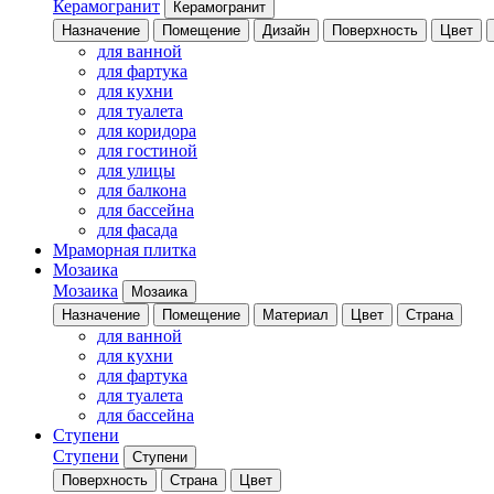
Керамогранит
Керамогранит
Назначение
Помещение
Дизайн
Поверхность
Цвет
для ванной
для фартука
для кухни
для туалета
для коридора
для гостиной
для улицы
для балкона
для бассейна
для фасада
Мраморная плитка
Мозаика
Мозаика
Мозаика
Назначение
Помещение
Материал
Цвет
Страна
для ванной
для кухни
для фартука
для туалета
для бассейна
Ступени
Ступени
Ступени
Поверхность
Страна
Цвет