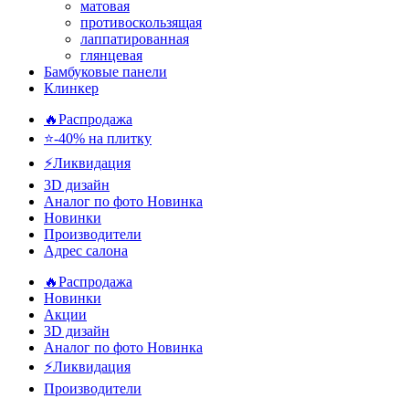
матовая
противоскользящая
лаппатированная
глянцевая
Бамбуковые панели
Клинкер
🔥Распродажа
⭐-40% на плитку
⚡️Ликвидация
3D дизайн
Аналог по фото
Новинка
Новинки
Производители
Адрес салона
🔥Распродажа
Новинки
Акции
3D дизайн
Аналог по фото
Новинка
⚡Ликвидация
Производители