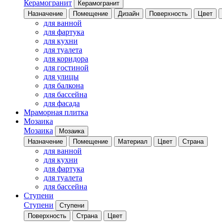
Керамогранит
Керамогранит
Назначение
Помещение
Дизайн
Поверхность
Цвет
для ванной
для фартука
для кухни
для туалета
для коридора
для гостиной
для улицы
для балкона
для бассейна
для фасада
Мраморная плитка
Мозаика
Мозаика
Мозаика
Назначение
Помещение
Материал
Цвет
Страна
для ванной
для кухни
для фартука
для туалета
для бассейна
Ступени
Ступени
Ступени
Поверхность
Страна
Цвет