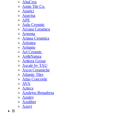
AltaCera
Amin Tile Co.
Aparici
Apavisa
APE
Aqlu Ceramic
Arcana Ceramica
Argenta
Ariana Ceramica
Ariostea
Armano
Art Ceramic
Art&Natura
Artkera Group
Ascale by TAU
Ascot Ceramiche
Atlantic Tiles
Atlas Concorde
AVA
Azteca
Azulejos Benadresa
Azulev
Azuliber
Azuvi
B