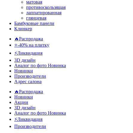
матовая
противоскользящая
лаппатированная
глянцевая
Бамбуковые панели
Клинкер
🔥Распродажа
⭐-40% на плитку
⚡️Ликвидация
3D дизайн
Аналог по фото
Новинка
Новинки
Производители
Адрес салона
🔥Распродажа
Новинки
Акции
3D дизайн
Аналог по фото
Новинка
⚡Ликвидация
Производители