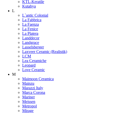
KTL-Keratile
Kutahya
L
L`antic Colonial
La Fabbrica
La Faenza
La Fenice
La Platera
Landdecor
Landgrace
Lasselsberger
Laxveer Ceramic (Realistik)
LCM
Lea Ceramiche
Leopard
Love Ceramic
M
Maimoon Ceramica
Mainzu
Marazzi Italy
Marca Corona
Mariner
Meissen
Metropol
Mirage