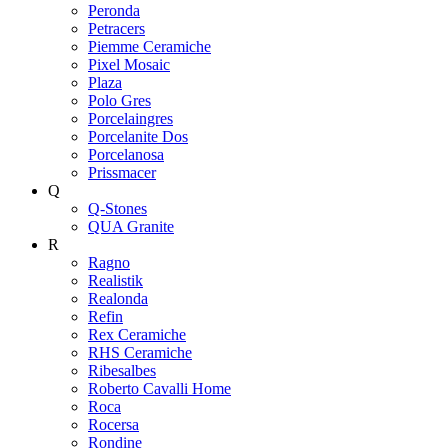
Peronda
Petracers
Piemme Ceramiche
Pixel Mosaic
Plaza
Polo Gres
Porcelaingres
Porcelanite Dos
Porcelanosa
Prissmacer
Q
Q-Stones
QUA Granite
R
Ragno
Realistik
Realonda
Refin
Rex Ceramiche
RHS Ceramiche
Ribesalbes
Roberto Cavalli Home
Roca
Rocersa
Rondine