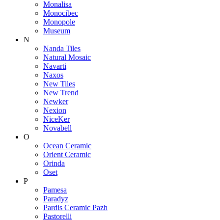
Monalisa
Monocibec
Monopole
Museum
N
Nanda Tiles
Natural Mosaic
Navarti
Naxos
New Tiles
New Trend
Newker
Nexion
NiceKer
Novabell
O
Ocean Ceramic
Orient Ceramic
Orinda
Oset
P
Pamesa
Paradyz
Pardis Ceramic Pazh
Pastorelli