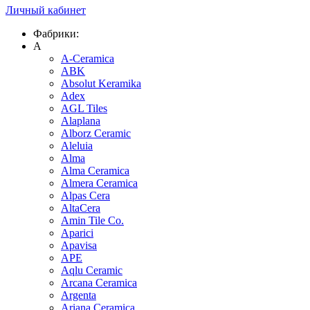
Личный кабинет
Фабрики:
A
A-Ceramica
ABK
Absolut Keramika
Adex
AGL Tiles
Alaplana
Alborz Ceramic
Aleluia
Alma
Alma Ceramica
Almera Ceramica
Alpas Cera
AltaCera
Amin Tile Co.
Aparici
Apavisa
APE
Aqlu Ceramic
Arcana Ceramica
Argenta
Ariana Ceramica