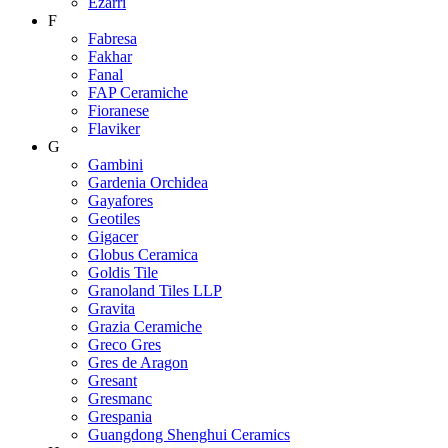
Ezarri
F
Fabresa
Fakhar
Fanal
FAP Ceramiche
Fioranese
Flaviker
G
Gambini
Gardenia Orchidea
Gayafores
Geotiles
Gigacer
Globus Ceramica
Goldis Tile
Granoland Tiles LLP
Gravita
Grazia Ceramiche
Greco Gres
Gres de Aragon
Gresant
Gresmanc
Grespania
Guangdong Shenghui Ceramics