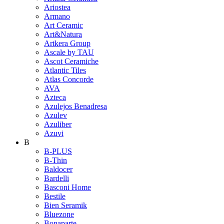
Ariostea
Armano
Art Ceramic
Art&Natura
Artkera Group
Ascale by TAU
Ascot Ceramiche
Atlantic Tiles
Atlas Concorde
AVA
Azteca
Azulejos Benadresa
Azulev
Azuliber
Azuvi
B
B-PLUS
B-Thin
Baldocer
Bardelli
Basconi Home
Bestile
Bien Seramik
Bluezone
Bonaparte