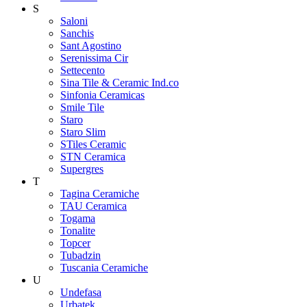
S
Saloni
Sanchis
Sant Agostino
Serenissima Cir
Settecento
Sina Tile & Ceramic Ind.co
Sinfonia Ceramicas
Smile Tile
Staro
Staro Slim
STiles Ceramic
STN Ceramica
Supergres
T
Tagina Ceramiche
TAU Ceramica
Togama
Tonalite
Topcer
Tubadzin
Tuscania Ceramiche
U
Undefasa
Urbatek