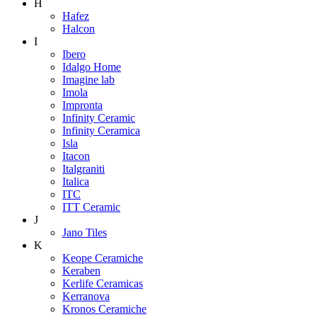
H
Hafez
Halcon
I
Ibero
Idalgo Home
Imagine lab
Imola
Impronta
Infinity Ceramic
Infinity Ceramica
Isla
Itacon
Italgraniti
Italica
ITC
ITT Ceramic
J
Jano Tiles
K
Keope Ceramiche
Keraben
Kerlife Ceramicas
Kerranova
Kronos Ceramiche