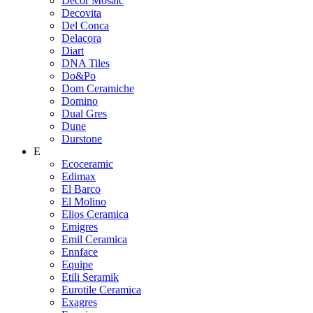
Decor Mosaic
Decovita
Del Conca
Delacora
Diart
DNA Tiles
Do&Po
Dom Ceramiche
Domino
Dual Gres
Dune
Durstone
E
Ecoceramic
Edimax
El Barco
El Molino
Elios Ceramica
Emigres
Emil Ceramica
Ennface
Equipe
Etili Seramik
Eurotile Ceramica
Exagres