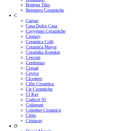
Bottega Tiles
Brennero Ceramiche
C
Caesar
Casa Dolce Casa
Cayyenne Ceramiche
Century
Ceramica Colli
Ceramica Mayor
Ceramika Konskie
Cercom
Cerdomus
Cerrad
Cevica
Cicogres
Cifre Ceramica
Cir Ceramiche
Cl Ker
Codicer 95
Coliseum
Colorker Ceramica
Creto
Cristacer
D