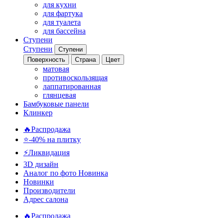
для кухни
для фартука
для туалета
для бассейна
Ступени
Ступени
Ступени
Поверхность
Страна
Цвет
матовая
противоскользящая
лаппатированная
глянцевая
Бамбуковые панели
Клинкер
🔥Распродажа
⭐-40% на плитку
⚡️Ликвидация
3D дизайн
Аналог по фото
Новинка
Новинки
Производители
Адрес салона
🔥Распродажа