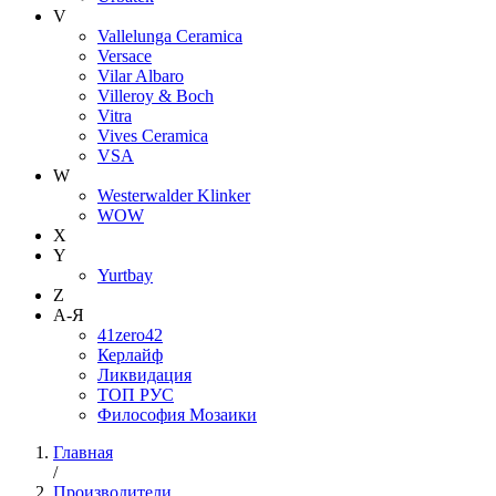
V
Vallelunga Ceramica
Versace
Vilar Albaro
Villeroy & Boch
Vitra
Vives Ceramica
VSA
W
Westerwalder Klinker
WOW
X
Y
Yurtbay
Z
А-Я
41zero42
Керлайф
Ликвидация
ТОП РУС
Философия Мозаики
Главная
/
Производители