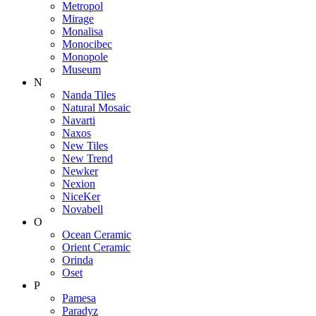
Metropol
Mirage
Monalisa
Monocibec
Monopole
Museum
N
Nanda Tiles
Natural Mosaic
Navarti
Naxos
New Tiles
New Trend
Newker
Nexion
NiceKer
Novabell
O
Ocean Ceramic
Orient Ceramic
Orinda
Oset
P
Pamesa
Paradyz