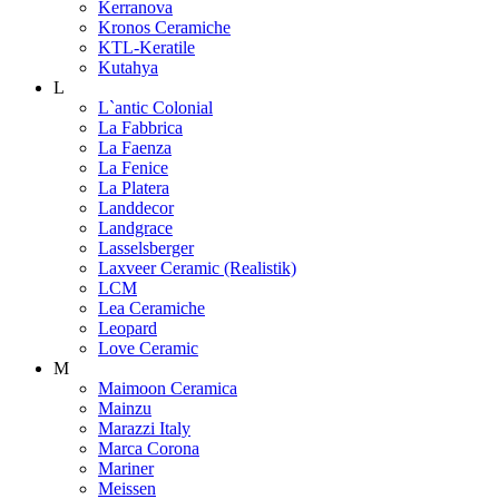
Kerranova
Kronos Ceramiche
KTL-Keratile
Kutahya
L
L`antic Colonial
La Fabbrica
La Faenza
La Fenice
La Platera
Landdecor
Landgrace
Lasselsberger
Laxveer Ceramic (Realistik)
LCM
Lea Ceramiche
Leopard
Love Ceramic
M
Maimoon Ceramica
Mainzu
Marazzi Italy
Marca Corona
Mariner
Meissen