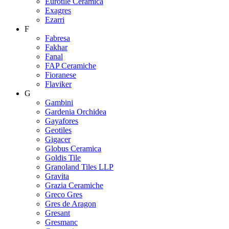
Eurotile Ceramica
Exagres
Ezarri
F
Fabresa
Fakhar
Fanal
FAP Ceramiche
Fioranese
Flaviker
G
Gambini
Gardenia Orchidea
Gayafores
Geotiles
Gigacer
Globus Ceramica
Goldis Tile
Granoland Tiles LLP
Gravita
Grazia Ceramiche
Greco Gres
Gres de Aragon
Gresant
Gresmanc