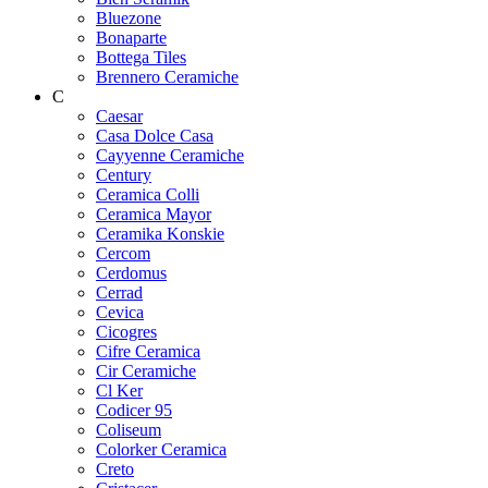
Bluezone
Bonaparte
Bottega Tiles
Brennero Ceramiche
C
Caesar
Casa Dolce Casa
Cayyenne Ceramiche
Century
Ceramica Colli
Ceramica Mayor
Ceramika Konskie
Cercom
Cerdomus
Cerrad
Cevica
Cicogres
Cifre Ceramica
Cir Ceramiche
Cl Ker
Codicer 95
Coliseum
Colorker Ceramica
Creto