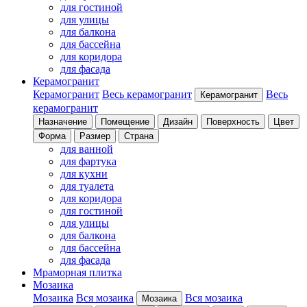
для гостиной
для улицы
для балкона
для бассейна
для коридора
для фасада
Керамогранит
Керамогранит
Весь керамогранит
Весь
Керамогранит
керамогранит
Назначение
Помещение
Дизайн
Поверхность
Цвет
Форма
Размер
Страна
для ванной
для фартука
для кухни
для туалета
для коридора
для гостиной
для улицы
для балкона
для бассейна
для фасада
Мраморная плитка
Мозаика
Мозаика
Вся мозаика
Вся мозаика
Мозаика