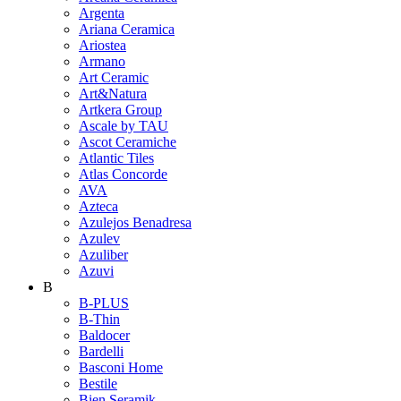
Argenta
Ariana Ceramica
Ariostea
Armano
Art Ceramic
Art&Natura
Artkera Group
Ascale by TAU
Ascot Ceramiche
Atlantic Tiles
Atlas Concorde
AVA
Azteca
Azulejos Benadresa
Azulev
Azuliber
Azuvi
B
B-PLUS
B-Thin
Baldocer
Bardelli
Basconi Home
Bestile
Bien Seramik