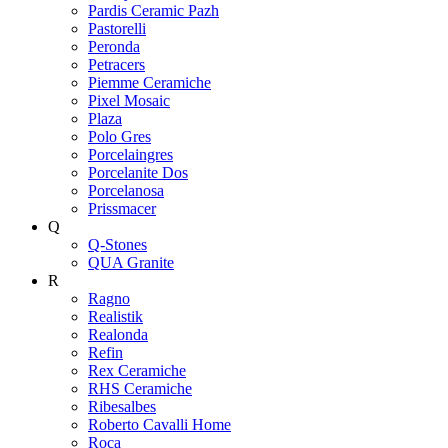
Pardis Ceramic Pazh
Pastorelli
Peronda
Petracers
Piemme Ceramiche
Pixel Mosaic
Plaza
Polo Gres
Porcelaingres
Porcelanite Dos
Porcelanosa
Prissmacer
Q
Q-Stones
QUA Granite
R
Ragno
Realistik
Realonda
Refin
Rex Ceramiche
RHS Ceramiche
Ribesalbes
Roberto Cavalli Home
Roca