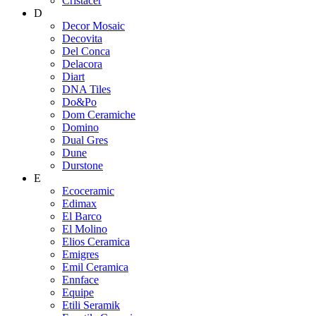
Cristacer
D
Decor Mosaic
Decovita
Del Conca
Delacora
Diart
DNA Tiles
Do&Po
Dom Ceramiche
Domino
Dual Gres
Dune
Durstone
E
Ecoceramic
Edimax
El Barco
El Molino
Elios Ceramica
Emigres
Emil Ceramica
Ennface
Equipe
Etili Seramik