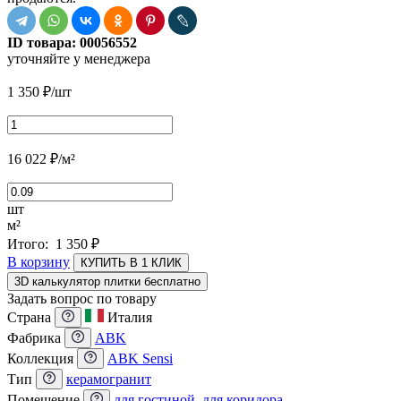
ID товара:
00056552
уточняйте у менеджера
1 350
₽
/шт
16 022
₽
/м²
шт
м²
Итого:
1 350
₽
В корзину
КУПИТЬ В 1 КЛИК
3D калькулятор плитки бесплатно
Задать вопрос по товару
Страна
Италия
Фабрика
ABK
Коллекция
ABK Sensi
Тип
керамогранит
Помещение
для гостиной
,
для коридора