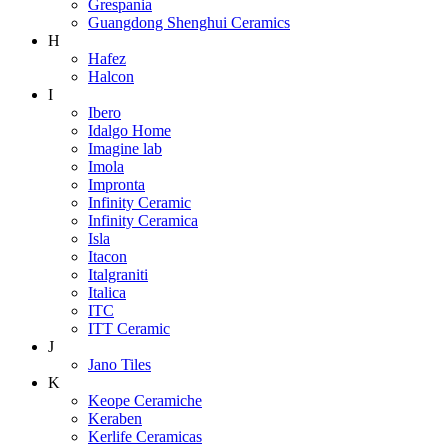
Grespania
Guangdong Shenghui Ceramics
H
Hafez
Halcon
I
Ibero
Idalgo Home
Imagine lab
Imola
Impronta
Infinity Ceramic
Infinity Ceramica
Isla
Itacon
Italgraniti
Italica
ITC
ITT Ceramic
J
Jano Tiles
K
Keope Ceramiche
Keraben
Kerlife Ceramicas