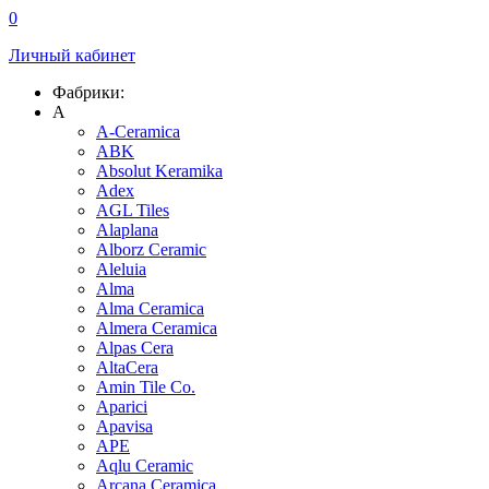
0
Личный кабинет
Фабрики:
A
A-Ceramica
ABK
Absolut Keramika
Adex
AGL Tiles
Alaplana
Alborz Ceramic
Aleluia
Alma
Alma Ceramica
Almera Ceramica
Alpas Cera
AltaCera
Amin Tile Co.
Aparici
Apavisa
APE
Aqlu Ceramic
Arcana Ceramica