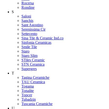
Rocersa
Rondine
S
Saloni
Sanchis
Sant Agostino
Serenissima Cir
Settecento
Sina Tile & Ceramic Ind.co
Sinfonia Ceramicas
Smile Tile
Staro
Staro Slim
STiles Ceramic
STN Ceramica
Supergres
T
Tagina Ceramiche
TAU Ceramica
Togama
Tonalite
Topcer
Tubadzin
Tuscania Ceramiche
U