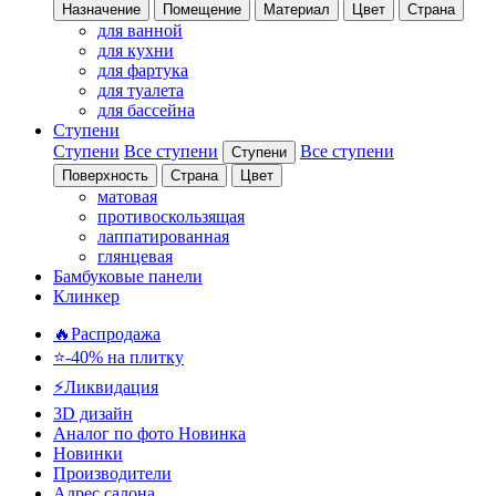
Назначение
Помещение
Материал
Цвет
Страна
для ванной
для кухни
для фартука
для туалета
для бассейна
Ступени
Ступени
Все ступени
Все ступени
Ступени
Поверхность
Страна
Цвет
матовая
противоскользящая
лаппатированная
глянцевая
Бамбуковые панели
Клинкер
🔥Распродажа
⭐-40% на плитку
⚡️Ликвидация
3D дизайн
Аналог по фото
Новинка
Новинки
Производители
Адрес салона