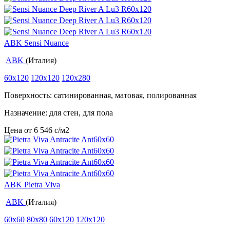
ABK Sensi Nuance
ABK
(Италия)
60x120
120x120
120x280
Поверхность: сатинированная, матовая, полированная
Назначение: для стен, для пола
Цена от
6 546
c
/м2
ABK Pietra Viva
ABK
(Италия)
60x60
80x80
60x120
120x120