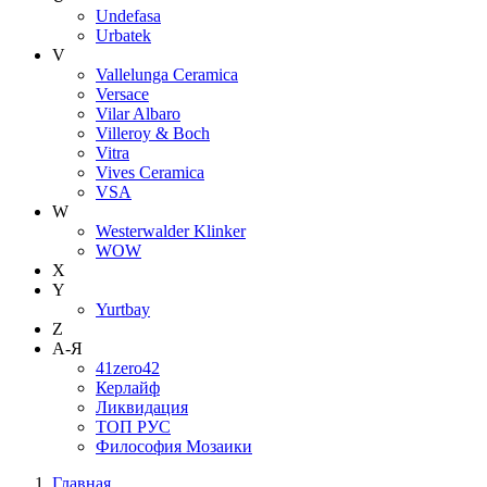
Undefasa
Urbatek
V
Vallelunga Ceramica
Versace
Vilar Albaro
Villeroy & Boch
Vitra
Vives Ceramica
VSA
W
Westerwalder Klinker
WOW
X
Y
Yurtbay
Z
А-Я
41zero42
Керлайф
Ликвидация
ТОП РУС
Философия Мозаики
Главная