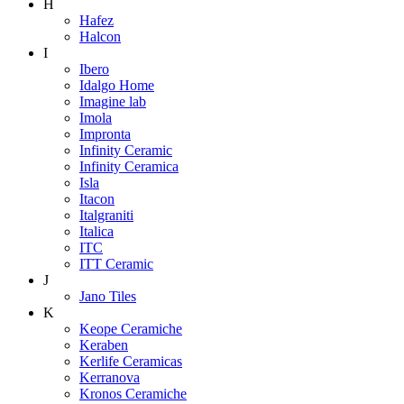
H
Hafez
Halcon
I
Ibero
Idalgo Home
Imagine lab
Imola
Impronta
Infinity Ceramic
Infinity Ceramica
Isla
Itacon
Italgraniti
Italica
ITC
ITT Ceramic
J
Jano Tiles
K
Keope Ceramiche
Keraben
Kerlife Ceramicas
Kerranova
Kronos Ceramiche