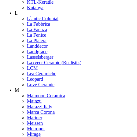
KTL-Keratile
Kutahya
L
L`antic Colonial
La Fabbrica
La Faenza
La Fenice
La Platera
Landdecor
Landgrace
Lasselsberger
Laxveer Ceramic (Realistik)
LCM
Lea Ceramiche
Leopard
Love Ceramic
M
Maimoon Ceramica
Mainzu
Marazzi Italy
Marca Corona
Mariner
Meissen
Metropol
Mirage