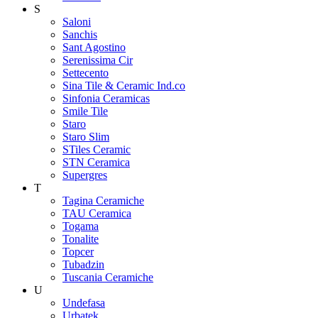
S
Saloni
Sanchis
Sant Agostino
Serenissima Cir
Settecento
Sina Tile & Ceramic Ind.co
Sinfonia Ceramicas
Smile Tile
Staro
Staro Slim
STiles Ceramic
STN Ceramica
Supergres
T
Tagina Ceramiche
TAU Ceramica
Togama
Tonalite
Topcer
Tubadzin
Tuscania Ceramiche
U
Undefasa
Urbatek