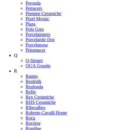
Peronda
Petracers
Piemme Ceramiche
Pixel Mosaic
Plaza
Polo Gres
Porcelaingres
Porcelanite Dos
Porcelanosa
Prissmacer
Q
Q-Stones
QUA Granite
R
Ragno
Realistik
Realonda
Refin
Rex Ceramiche
RHS Ceramiche
Ribesalbes
Roberto Cavalli Home
Roca
Rocersa
Rondine