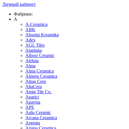
Личный кабинет
Фабрики:
A
A-Ceramica
ABK
Absolut Keramika
Adex
AGL Tiles
Alaplana
Alborz Ceramic
Aleluia
Alma
Alma Ceramica
Almera Ceramica
Alpas Cera
AltaCera
Amin Tile Co.
Aparici
Apavisa
APE
Aqlu Ceramic
Arcana Ceramica
Argenta
Ariana Ceramica