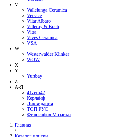
V
Vallelunga Ceramica
Versace
Vilar Albaro
Villeroy & Boch
Vitra
Vives Ceramica
VSA
W
Westerwalder Klinker
WOW
X
Y
Yurtbay
Z
А-Я
41zero42
Керлайф
Ликвидация
ТОП РУС
Философия Мозаики
Главная
/
Каталог плитки