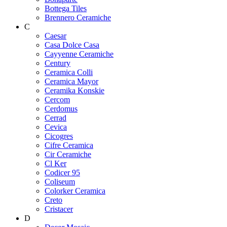
Bottega Tiles
Brennero Ceramiche
C
Caesar
Casa Dolce Casa
Cayyenne Ceramiche
Century
Ceramica Colli
Ceramica Mayor
Ceramika Konskie
Cercom
Cerdomus
Cerrad
Cevica
Cicogres
Cifre Ceramica
Cir Ceramiche
Cl Ker
Codicer 95
Coliseum
Colorker Ceramica
Creto
Cristacer
D