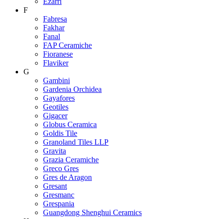
Ezarri
F
Fabresa
Fakhar
Fanal
FAP Ceramiche
Fioranese
Flaviker
G
Gambini
Gardenia Orchidea
Gayafores
Geotiles
Gigacer
Globus Ceramica
Goldis Tile
Granoland Tiles LLP
Gravita
Grazia Ceramiche
Greco Gres
Gres de Aragon
Gresant
Gresmanc
Grespania
Guangdong Shenghui Ceramics