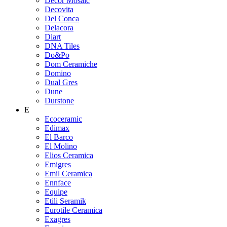
Decor Mosaic
Decovita
Del Conca
Delacora
Diart
DNA Tiles
Do&Po
Dom Ceramiche
Domino
Dual Gres
Dune
Durstone
E
Ecoceramic
Edimax
El Barco
El Molino
Elios Ceramica
Emigres
Emil Ceramica
Ennface
Equipe
Etili Seramik
Eurotile Ceramica
Exagres