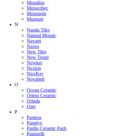
Monalisa
Monocibec
Monopole
Museum
N
Nanda Tiles
Natural Mosaic
Navarti
Naxos
New Tiles
New Trend
Newker
Nexion
NiceKer
Novabell
O
Ocean Ceramic
Orient Ceramic
Orinda
Oset
P
Pamesa
Paradyz
Pardis Ceramic Pazh
Pastorelli