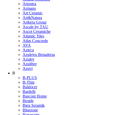
Ariostea
Armano
Art Ceramic
Art&Natura
Artkera Group
Ascale by TAU
Ascot Ceramiche
Atlantic Tiles
Atlas Concorde
AVA
Azteca
Azulejos Benadresa
Azulev
Azuliber
Azuvi
B
B-PLUS
B-Thin
Baldocer
Bardelli
Basconi Home
Bestile
Bien Seramik
Bluezone
Bonaparte