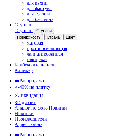
для кухни
для фартука
для туалета
для бассейна
Ступени
Ступени
Ступени
Поверхность
Страна
Цвет
матовая
противоскользящая
лаппатированная
глянцевая
Бамбуковые панели
Клинкер
🔥Распродажа
⭐-40% на плитку
⚡️Ликвидация
3D дизайн
Аналог по фото
Новинка
Новинки
Производители
Адрес салона
🔥Распродажа