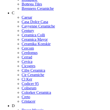
Bottega Tiles
Brennero Ceramiche
C
Caesar
Casa Dolce Casa
Cayyenne Ceramiche
Century
Ceramica Colli
Ceramica Mayor
Ceramika Konskie
Cercom
Cerdomus
Cerrad
Cevica
Cicogres
Cifre Ceramica
Cir Ceramiche
Cl Ker
Codicer 95
Coliseum
Colorker Ceramica
Creto
Cristacer
D