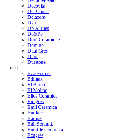
Decor Mosaic
Decovita
Del Conca
Delacora
Diart
DNA Tiles
Do&Po
Dom Ceramiche
Domino
Dual Gres
Dune
Durstone
E
Ecoceramic
Edimax
El Barco
El Molino
Elios Ceramica
Emigres
Emil Ceramica
Ennface
Equipe
Etili Seramik
Eurotile Ceramica
Exagres