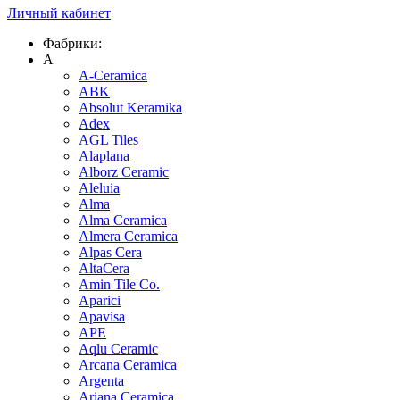
Личный кабинет
Фабрики:
A
A-Ceramica
ABK
Absolut Keramika
Adex
AGL Tiles
Alaplana
Alborz Ceramic
Aleluia
Alma
Alma Ceramica
Almera Ceramica
Alpas Cera
AltaCera
Amin Tile Co.
Aparici
Apavisa
APE
Aqlu Ceramic
Arcana Ceramica
Argenta
Ariana Ceramica