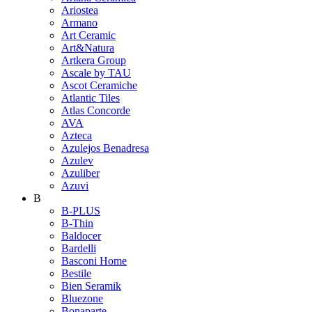
Ariostea
Armano
Art Ceramic
Art&Natura
Artkera Group
Ascale by TAU
Ascot Ceramiche
Atlantic Tiles
Atlas Concorde
AVA
Azteca
Azulejos Benadresa
Azulev
Azuliber
Azuvi
B
B-PLUS
B-Thin
Baldocer
Bardelli
Basconi Home
Bestile
Bien Seramik
Bluezone
Bonaparte