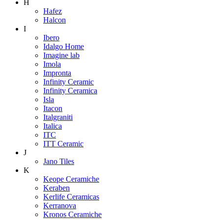
H
Hafez
Halcon
I
Ibero
Idalgo Home
Imagine lab
Imola
Impronta
Infinity Ceramic
Infinity Ceramica
Isla
Itacon
Italgraniti
Italica
ITC
ITT Ceramic
J
Jano Tiles
K
Keope Ceramiche
Keraben
Kerlife Ceramicas
Kerranova
Kronos Ceramiche