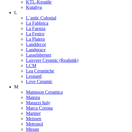
KTL-Keratile
Kutahya
L
L`antic Colonial
La Fabbrica
La Faenza
La Fenice
La Platera
Landdecor
Landgrace
Lasselsberger
Laxveer Ceramic (Realistik)
LCM
Lea Ceramiche
Leopard
Love Ceramic
M
Maimoon Ceramica
Mainzu
Marazzi Italy
Marca Corona
Mariner
Meissen
Metropol
Mirage