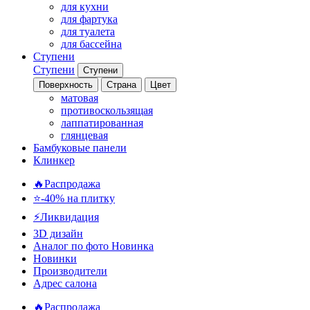
для кухни
для фартука
для туалета
для бассейна
Ступени
Ступени
Ступени
Поверхность
Страна
Цвет
матовая
противоскользящая
лаппатированная
глянцевая
Бамбуковые панели
Клинкер
🔥Распродажа
⭐-40% на плитку
⚡️Ликвидация
3D дизайн
Аналог по фото
Новинка
Новинки
Производители
Адрес салона
🔥Распродажа