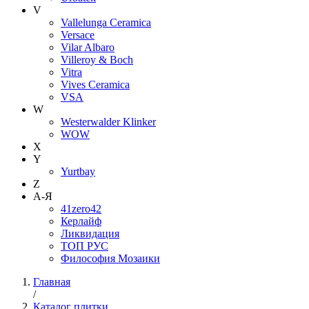
V
Vallelunga Ceramica
Versace
Vilar Albaro
Villeroy & Boch
Vitra
Vives Ceramica
VSA
W
Westerwalder Klinker
WOW
X
Y
Yurtbay
Z
А-Я
41zero42
Керлайф
Ликвидация
ТОП РУС
Философия Мозаики
Главная
/
Каталог плитки