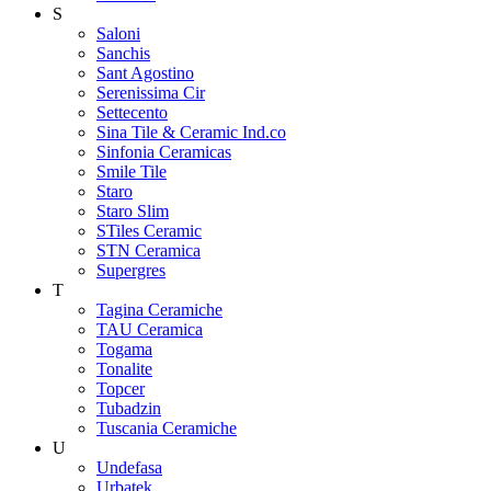
S
Saloni
Sanchis
Sant Agostino
Serenissima Cir
Settecento
Sina Tile & Ceramic Ind.co
Sinfonia Ceramicas
Smile Tile
Staro
Staro Slim
STiles Ceramic
STN Ceramica
Supergres
T
Tagina Ceramiche
TAU Ceramica
Togama
Tonalite
Topcer
Tubadzin
Tuscania Ceramiche
U
Undefasa
Urbatek