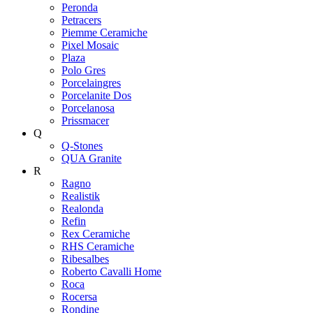
Peronda
Petracers
Piemme Ceramiche
Pixel Mosaic
Plaza
Polo Gres
Porcelaingres
Porcelanite Dos
Porcelanosa
Prissmacer
Q
Q-Stones
QUA Granite
R
Ragno
Realistik
Realonda
Refin
Rex Ceramiche
RHS Ceramiche
Ribesalbes
Roberto Cavalli Home
Roca
Rocersa
Rondine