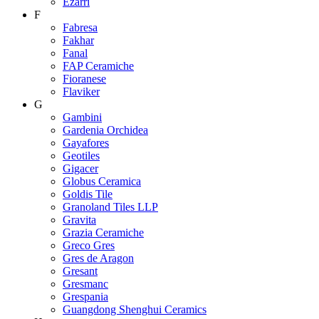
Ezarri
F
Fabresa
Fakhar
Fanal
FAP Ceramiche
Fioranese
Flaviker
G
Gambini
Gardenia Orchidea
Gayafores
Geotiles
Gigacer
Globus Ceramica
Goldis Tile
Granoland Tiles LLP
Gravita
Grazia Ceramiche
Greco Gres
Gres de Aragon
Gresant
Gresmanc
Grespania
Guangdong Shenghui Ceramics