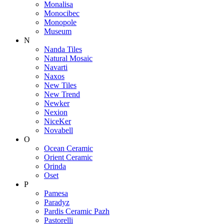
Monalisa
Monocibec
Monopole
Museum
N
Nanda Tiles
Natural Mosaic
Navarti
Naxos
New Tiles
New Trend
Newker
Nexion
NiceKer
Novabell
O
Ocean Ceramic
Orient Ceramic
Orinda
Oset
P
Pamesa
Paradyz
Pardis Ceramic Pazh
Pastorelli