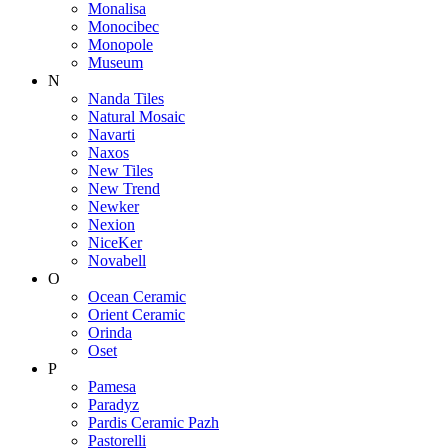
Monalisa
Monocibec
Monopole
Museum
N
Nanda Tiles
Natural Mosaic
Navarti
Naxos
New Tiles
New Trend
Newker
Nexion
NiceKer
Novabell
O
Ocean Ceramic
Orient Ceramic
Orinda
Oset
P
Pamesa
Paradyz
Pardis Ceramic Pazh
Pastorelli