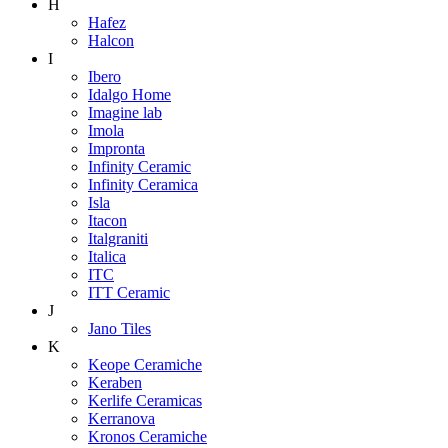
H
Hafez
Halcon
I
Ibero
Idalgo Home
Imagine lab
Imola
Impronta
Infinity Ceramic
Infinity Ceramica
Isla
Itacon
Italgraniti
Italica
ITC
ITT Ceramic
J
Jano Tiles
K
Keope Ceramiche
Keraben
Kerlife Ceramicas
Kerranova
Kronos Ceramiche