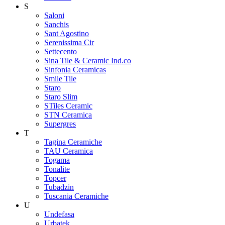
S
Saloni
Sanchis
Sant Agostino
Serenissima Cir
Settecento
Sina Tile & Ceramic Ind.co
Sinfonia Ceramicas
Smile Tile
Staro
Staro Slim
STiles Ceramic
STN Ceramica
Supergres
T
Tagina Ceramiche
TAU Ceramica
Togama
Tonalite
Topcer
Tubadzin
Tuscania Ceramiche
U
Undefasa
Urbatek