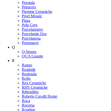
Peronda
Petracers
Piemme Ceramiche
Pixel Mosaic
Plaza
Polo Gres
Porcelaingres
Porcelanite Dos
Porcelanosa
Prissmacer
Q
Q-Stones
QUA Granite
R
Ragno
Realistik
Realonda
Refin
Rex Ceramiche
RHS Ceramiche
Ribesalbes
Roberto Cavalli Home
Roca
Rocersa
Rondine