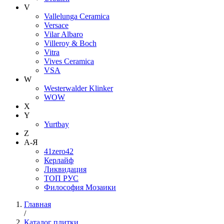
V
Vallelunga Ceramica
Versace
Vilar Albaro
Villeroy & Boch
Vitra
Vives Ceramica
VSA
W
Westerwalder Klinker
WOW
X
Y
Yurtbay
Z
А-Я
41zero42
Керлайф
Ликвидация
ТОП РУС
Философия Мозаики
Главная
/
Каталог плитки