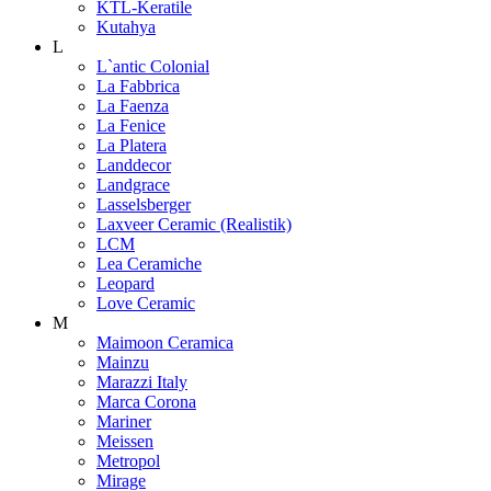
KTL-Keratile
Kutahya
L
L`antic Colonial
La Fabbrica
La Faenza
La Fenice
La Platera
Landdecor
Landgrace
Lasselsberger
Laxveer Ceramic (Realistik)
LCM
Lea Ceramiche
Leopard
Love Ceramic
M
Maimoon Ceramica
Mainzu
Marazzi Italy
Marca Corona
Mariner
Meissen
Metropol
Mirage