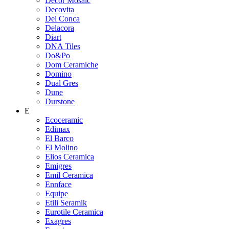
Decor Mosaic
Decovita
Del Conca
Delacora
Diart
DNA Tiles
Do&Po
Dom Ceramiche
Domino
Dual Gres
Dune
Durstone
E
Ecoceramic
Edimax
El Barco
El Molino
Elios Ceramica
Emigres
Emil Ceramica
Ennface
Equipe
Etili Seramik
Eurotile Ceramica
Exagres