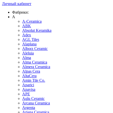
Личный кабинет
Фабрики:
A
A-Ceramica
ABK
Absolut Keramika
Adex
AGL Tiles
Alaplana
Alborz Ceramic
Aleluia
Alma
Alma Ceramica
Almera Ceramica
Alpas Cera
AltaCera
Amin Tile Co.
Aparici
Apavisa
APE
Aqlu Ceramic
Arcana Ceramica
Argenta
Ariana Ceramica