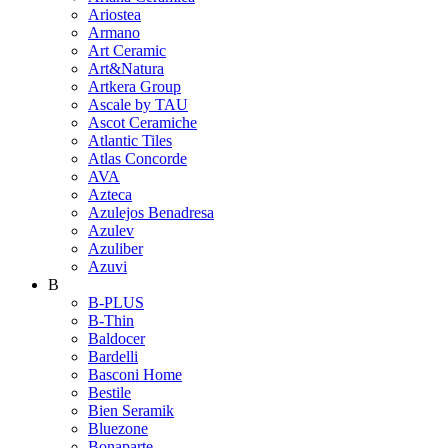
Ariostea
Armano
Art Ceramic
Art&Natura
Artkera Group
Ascale by TAU
Ascot Ceramiche
Atlantic Tiles
Atlas Concorde
AVA
Azteca
Azulejos Benadresa
Azulev
Azuliber
Azuvi
B
B-PLUS
B-Thin
Baldocer
Bardelli
Basconi Home
Bestile
Bien Seramik
Bluezone
Bonaparte