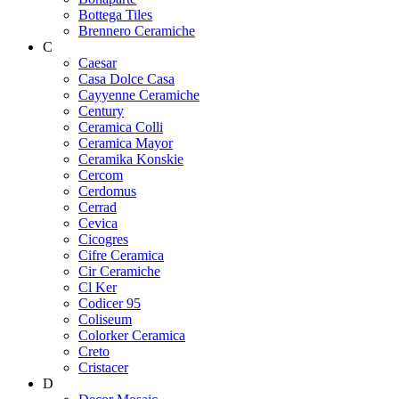
Bottega Tiles
Brennero Ceramiche
C
Caesar
Casa Dolce Casa
Cayyenne Ceramiche
Century
Ceramica Colli
Ceramica Mayor
Ceramika Konskie
Cercom
Cerdomus
Cerrad
Cevica
Cicogres
Cifre Ceramica
Cir Ceramiche
Cl Ker
Codicer 95
Coliseum
Colorker Ceramica
Creto
Cristacer
D