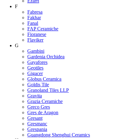
Ezarri
F
Fabresa
Fakhar
Fanal
FAP Ceramiche
Fioranese
Flaviker
G
Gambini
Gardenia Orchidea
Gayafores
Geotiles
Gigacer
Globus Ceramica
Goldis Tile
Granoland Tiles LLP
Gravita
Grazia Ceramiche
Greco Gres
Gres de Aragon
Gresant
Gresmanc
Grespania
Guangdong Shenghui Ceramics