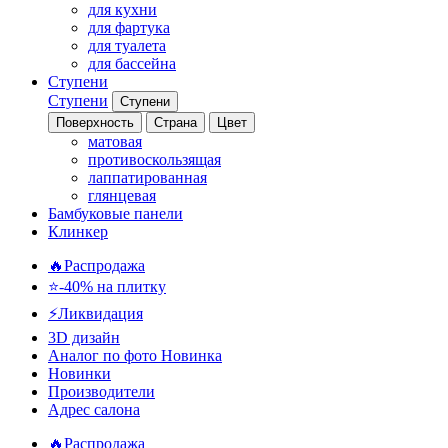
для кухни
для фартука
для туалета
для бассейна
Ступени
Ступени
Ступени
Поверхность
Страна
Цвет
матовая
противоскользящая
лаппатированная
глянцевая
Бамбуковые панели
Клинкер
🔥Распродажа
⭐-40% на плитку
⚡️Ликвидация
3D дизайн
Аналог по фото
Новинка
Новинки
Производители
Адрес салона
🔥Распродажа