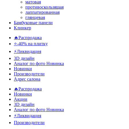
матовая
противоскользящая
лаппатированная
глянцевая
Бамбуковые панели
Клинкер
🔥Распродажа
⭐-40% на плитку
⚡️Ликвидация
3D дизайн
Аналог по фото
Новинка
Новинки
Производители
Адрес салона
🔥Распродажа
Новинки
Акции
3D дизайн
Аналог по фото
Новинка
⚡Ликвидация
Производители