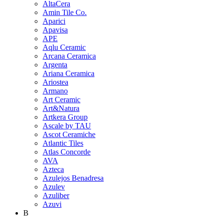
AltaCera
Amin Tile Co.
Aparici
Apavisa
APE
Aqlu Ceramic
Arcana Ceramica
Argenta
Ariana Ceramica
Ariostea
Armano
Art Ceramic
Art&Natura
Artkera Group
Ascale by TAU
Ascot Ceramiche
Atlantic Tiles
Atlas Concorde
AVA
Azteca
Azulejos Benadresa
Azulev
Azuliber
Azuvi
B