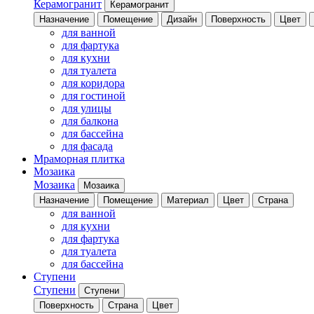
Керамогранит
Керамогранит
Назначение
Помещение
Дизайн
Поверхность
Цвет
для ванной
для фартука
для кухни
для туалета
для коридора
для гостиной
для улицы
для балкона
для бассейна
для фасада
Мраморная плитка
Мозаика
Мозаика
Мозаика
Назначение
Помещение
Материал
Цвет
Страна
для ванной
для кухни
для фартука
для туалета
для бассейна
Ступени
Ступени
Ступени
Поверхность
Страна
Цвет