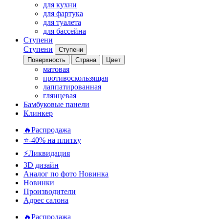
для кухни
для фартука
для туалета
для бассейна
Ступени
Ступени
Ступени
Поверхность
Страна
Цвет
матовая
противоскользящая
лаппатированная
глянцевая
Бамбуковые панели
Клинкер
🔥Распродажа
⭐-40% на плитку
⚡️Ликвидация
3D дизайн
Аналог по фото
Новинка
Новинки
Производители
Адрес салона
🔥Распродажа