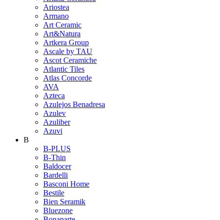
Ariostea
Armano
Art Ceramic
Art&Natura
Artkera Group
Ascale by TAU
Ascot Ceramiche
Atlantic Tiles
Atlas Concorde
AVA
Azteca
Azulejos Benadresa
Azulev
Azuliber
Azuvi
B
B-PLUS
B-Thin
Baldocer
Bardelli
Basconi Home
Bestile
Bien Seramik
Bluezone
Bonaparte