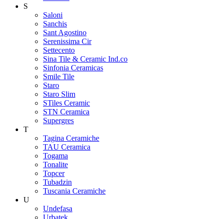
S
Saloni
Sanchis
Sant Agostino
Serenissima Cir
Settecento
Sina Tile & Ceramic Ind.co
Sinfonia Ceramicas
Smile Tile
Staro
Staro Slim
STiles Ceramic
STN Ceramica
Supergres
T
Tagina Ceramiche
TAU Ceramica
Togama
Tonalite
Topcer
Tubadzin
Tuscania Ceramiche
U
Undefasa
Urbatek