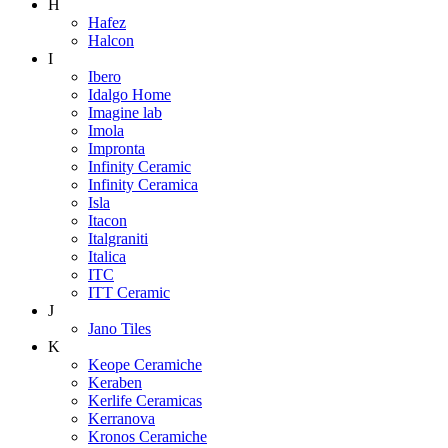
H
Hafez
Halcon
I
Ibero
Idalgo Home
Imagine lab
Imola
Impronta
Infinity Ceramic
Infinity Ceramica
Isla
Itacon
Italgraniti
Italica
ITC
ITT Ceramic
J
Jano Tiles
K
Keope Ceramiche
Keraben
Kerlife Ceramicas
Kerranova
Kronos Ceramiche