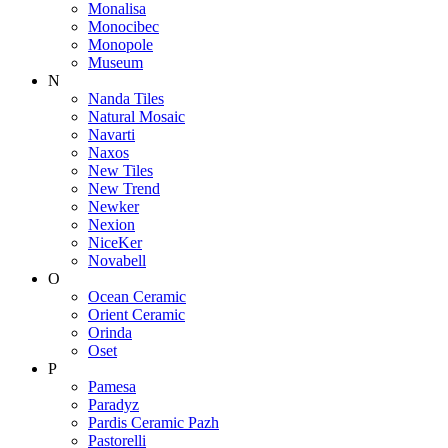
Monalisa
Monocibec
Monopole
Museum
N
Nanda Tiles
Natural Mosaic
Navarti
Naxos
New Tiles
New Trend
Newker
Nexion
NiceKer
Novabell
O
Ocean Ceramic
Orient Ceramic
Orinda
Oset
P
Pamesa
Paradyz
Pardis Ceramic Pazh
Pastorelli