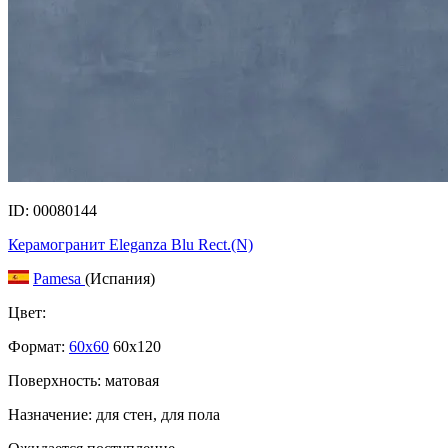
ID: 00080144
Керамогранит Eleganza Blu Rect.(N)
Pamesa
(Испания)
Цвет:
Формат:
60x60
60x120
Поверхность: матовая
Назначение: для стен, для пола