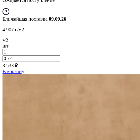
Ожидается поступление
Ближайшая поставка
09.09.26
4 907
c
/м2
м2
шт
3 533
₽
В корзину