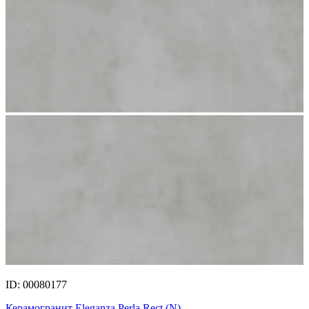
ID: 00080177
Керамогранит Eleganza Perla Rect.(N)