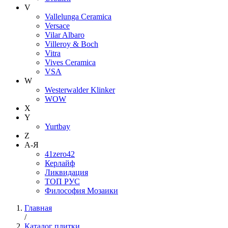
V
Vallelunga Ceramica
Versace
Vilar Albaro
Villeroy & Boch
Vitra
Vives Ceramica
VSA
W
Westerwalder Klinker
WOW
X
Y
Yurtbay
Z
А-Я
41zero42
Керлайф
Ликвидация
ТОП РУС
Философия Мозаики
Главная
/
Каталог плитки