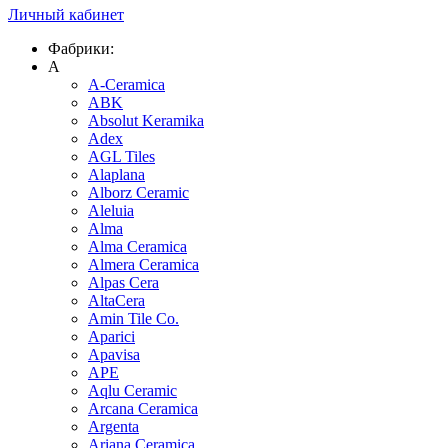
Личный кабинет
Фабрики:
A
A-Ceramica
ABK
Absolut Keramika
Adex
AGL Tiles
Alaplana
Alborz Ceramic
Aleluia
Alma
Alma Ceramica
Almera Ceramica
Alpas Cera
AltaCera
Amin Tile Co.
Aparici
Apavisa
APE
Aqlu Ceramic
Arcana Ceramica
Argenta
Ariana Ceramica