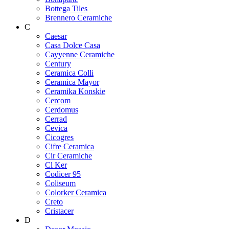
Bottega Tiles
Brennero Ceramiche
C
Caesar
Casa Dolce Casa
Cayyenne Ceramiche
Century
Ceramica Colli
Ceramica Mayor
Ceramika Konskie
Cercom
Cerdomus
Cerrad
Cevica
Cicogres
Cifre Ceramica
Cir Ceramiche
Cl Ker
Codicer 95
Coliseum
Colorker Ceramica
Creto
Cristacer
D