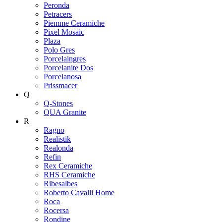
Peronda
Petracers
Piemme Ceramiche
Pixel Mosaic
Plaza
Polo Gres
Porcelaingres
Porcelanite Dos
Porcelanosa
Prissmacer
Q
Q-Stones
QUA Granite
R
Ragno
Realistik
Realonda
Refin
Rex Ceramiche
RHS Ceramiche
Ribesalbes
Roberto Cavalli Home
Roca
Rocersa
Rondine