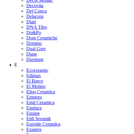
Decor Mosaic
Decovita
Del Conca
Delacora
Diart
DNA Tiles
Do&Po
Dom Ceramiche
Domino
Dual Gres
Dune
Durstone
E
Ecoceramic
Edimax
El Barco
El Molino
Elios Ceramica
Emigres
Emil Ceramica
Ennface
Equipe
Etili Seramik
Eurotile Ceramica
Exagres