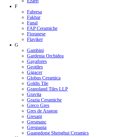
Ezarri
F
Fabresa
Fakhar
Fanal
FAP Ceramiche
Fioranese
Flaviker
G
Gambini
Gardenia Orchidea
Gayafores
Geotiles
Gigacer
Globus Ceramica
Goldis Tile
Granoland Tiles LLP
Gravita
Grazia Ceramiche
Greco Gres
Gres de Aragon
Gresant
Gresmanc
Grespania
Guangdong Shenghui Ceramics