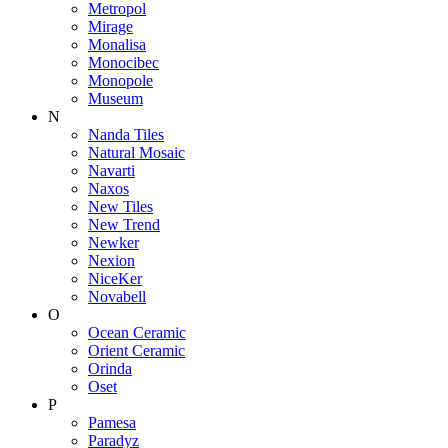
Metropol
Mirage
Monalisa
Monocibec
Monopole
Museum
N
Nanda Tiles
Natural Mosaic
Navarti
Naxos
New Tiles
New Trend
Newker
Nexion
NiceKer
Novabell
O
Ocean Ceramic
Orient Ceramic
Orinda
Oset
P
Pamesa
Paradyz