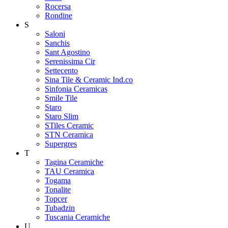
Rocersa
Rondine
S
Saloni
Sanchis
Sant Agostino
Serenissima Cir
Settecento
Sina Tile & Ceramic Ind.co
Sinfonia Ceramicas
Smile Tile
Staro
Staro Slim
STiles Ceramic
STN Ceramica
Supergres
T
Tagina Ceramiche
TAU Ceramica
Togama
Tonalite
Topcer
Tubadzin
Tuscania Ceramiche
U