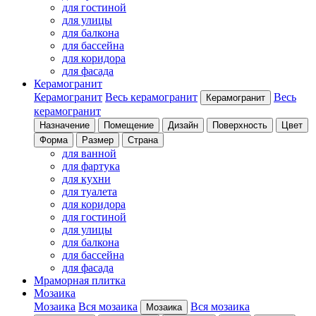
для гостиной
для улицы
для балкона
для бассейна
для коридора
для фасада
Керамогранит
Керамогранит
Весь керамогранит
Весь
Керамогранит
керамогранит
Назначение
Помещение
Дизайн
Поверхность
Цвет
Форма
Размер
Страна
для ванной
для фартука
для кухни
для туалета
для коридора
для гостиной
для улицы
для балкона
для бассейна
для фасада
Мраморная плитка
Мозаика
Мозаика
Вся мозаика
Вся мозаика
Мозаика