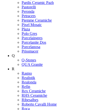
Pardis Ceramic Pazh
Pastorelli
Peronda
Petracers
Piemme Ceramiche
Pixel Mosaic
Plaza
Polo Gres
Porcelaingres
Porcelanite Dos
Porcelanosa
Prissmacer
Q
Q-Stones
QUA Granite
R
Ragno
Realistik
Realonda
Refin
Rex Ceramiche
RHS Ceramiche
Ribesalbes
Roberto Cavalli Home
Roca