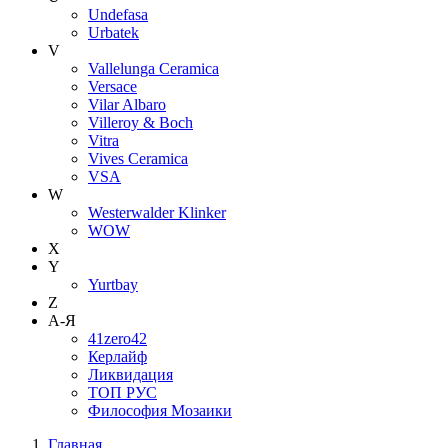
Undefasa
Urbatek
V
Vallelunga Ceramica
Versace
Vilar Albaro
Villeroy & Boch
Vitra
Vives Ceramica
VSA
W
Westerwalder Klinker
WOW
X
Y
Yurtbay
Z
А-Я
41zero42
Керлайф
Ликвидация
ТОП РУС
Философия Мозаики
Главная