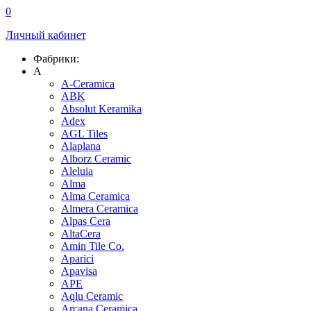
0
Личный кабинет
Фабрики:
A
A-Ceramica
ABK
Absolut Keramika
Adex
AGL Tiles
Alaplana
Alborz Ceramic
Aleluia
Alma
Alma Ceramica
Almera Ceramica
Alpas Cera
AltaCera
Amin Tile Co.
Aparici
Apavisa
APE
Aqlu Ceramic
Arcana Ceramica