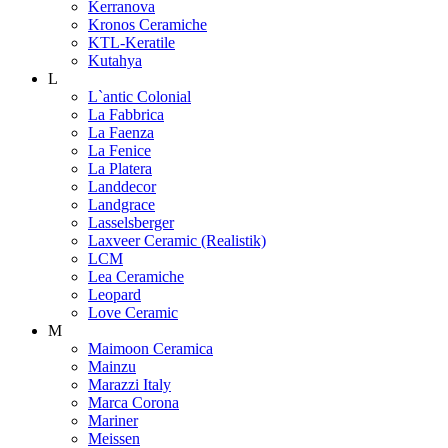
Kerranova
Kronos Ceramiche
KTL-Keratile
Kutahya
L
L`antic Colonial
La Fabbrica
La Faenza
La Fenice
La Platera
Landdecor
Landgrace
Lasselsberger
Laxveer Ceramic (Realistik)
LCM
Lea Ceramiche
Leopard
Love Ceramic
M
Maimoon Ceramica
Mainzu
Marazzi Italy
Marca Corona
Mariner
Meissen