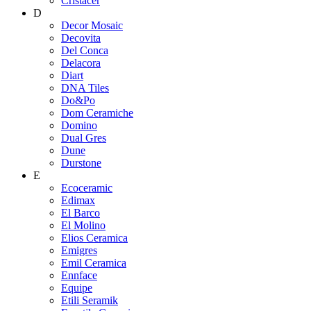
Cristacer
D
Decor Mosaic
Decovita
Del Conca
Delacora
Diart
DNA Tiles
Do&Po
Dom Ceramiche
Domino
Dual Gres
Dune
Durstone
E
Ecoceramic
Edimax
El Barco
El Molino
Elios Ceramica
Emigres
Emil Ceramica
Ennface
Equipe
Etili Seramik