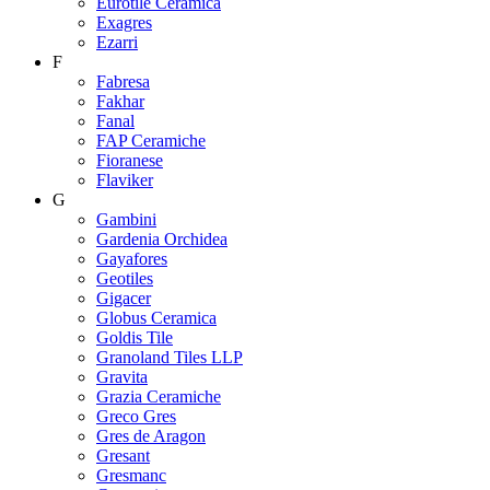
Eurotile Ceramica
Exagres
Ezarri
F
Fabresa
Fakhar
Fanal
FAP Ceramiche
Fioranese
Flaviker
G
Gambini
Gardenia Orchidea
Gayafores
Geotiles
Gigacer
Globus Ceramica
Goldis Tile
Granoland Tiles LLP
Gravita
Grazia Ceramiche
Greco Gres
Gres de Aragon
Gresant
Gresmanc