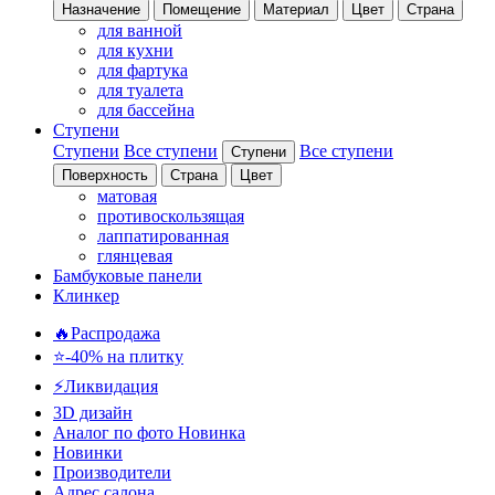
Назначение
Помещение
Материал
Цвет
Страна
для ванной
для кухни
для фартука
для туалета
для бассейна
Ступени
Ступени
Все ступени
Все ступени
Ступени
Поверхность
Страна
Цвет
матовая
противоскользящая
лаппатированная
глянцевая
Бамбуковые панели
Клинкер
🔥Распродажа
⭐-40% на плитку
⚡️Ликвидация
3D дизайн
Аналог по фото
Новинка
Новинки
Производители
Адрес салона