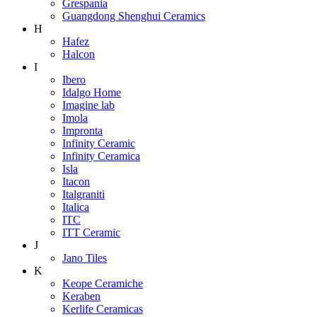
Grespania
Guangdong Shenghui Ceramics
H
Hafez
Halcon
I
Ibero
Idalgo Home
Imagine lab
Imola
Impronta
Infinity Ceramic
Infinity Ceramica
Isla
Itacon
Italgraniti
Italica
ITC
ITT Ceramic
J
Jano Tiles
K
Keope Ceramiche
Keraben
Kerlife Ceramicas