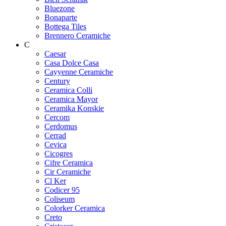
Bluezone
Bonaparte
Bottega Tiles
Brennero Ceramiche
C
Caesar
Casa Dolce Casa
Cayyenne Ceramiche
Century
Ceramica Colli
Ceramica Mayor
Ceramika Konskie
Cercom
Cerdomus
Cerrad
Cevica
Cicogres
Cifre Ceramica
Cir Ceramiche
Cl Ker
Codicer 95
Coliseum
Colorker Ceramica
Creto