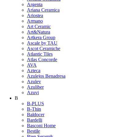
Argenta
Ariana Ceramica
Ariostea
Armano
Art Ceramic
Art&Natura
Artkera Group
Ascale by TAU
Ascot Ceramiche
Atlantic Tiles
Atlas Concorde
AVA
Azteca
Azulejos Benadresa
Azulev
Azuliber
Azuvi
B
B-PLUS
B-Thin
Baldocer
Bardelli
Basconi Home
Bestile
Bien Seramik