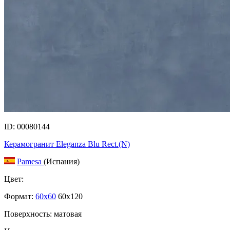
ID: 00080144
Керамогранит Eleganza Blu Rect.(N)
Pamesa
(Испания)
Цвет:
Формат:
60x60
60x120
Поверхность: матовая