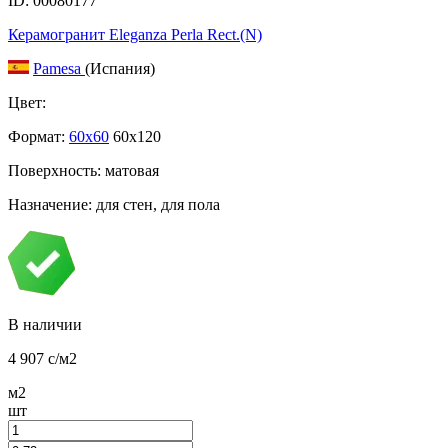
ID: 00080177
Керамогранит Eleganza Perla Rect.(N)
Pamesa
(Испания)
Цвет:
Формат:
60x60
60x120
Поверхность: матовая
Назначение: для стен, для пола
В наличии
4 907
c
/м2
м2
шт