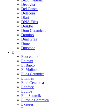
Decor Mosaic
Decovita
Del Conca
Delacora
Diart
DNA Tiles
Do&Po
Dom Ceramiche
Domino
Dual Gres
Dune
Durstone
E
Ecoceramic
Edimax
El Barco
El Molino
Elios Ceramica
Emigres
Emil Ceramica
Ennface
Equipe
Etili Seramik
Eurotile Ceramica
Exagres