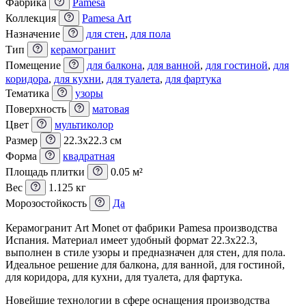
Фабрика
Pamesa
Коллекция
Pamesa Art
Назначение
для стен
,
для пола
Тип
керамогранит
Помещение
для балкона
,
для ванной
,
для гостиной
,
для
коридора
,
для кухни
,
для туалета
,
для фартука
Тематика
узоры
Поверхность
матовая
Цвет
мультиколор
Размер
22.3x22.3 см
Форма
квадратная
Площадь плитки
0.05 м²
Вес
1.125 кг
Морозостойкость
Да
Керамогранит Art Monet от фабрики Pamesa производства
Испания. Материал имеет удобный формат 22.3x22.3,
выполнен в стиле узоры и предназначен для стен, для пола.
Идеальное решение для балкона, для ванной, для гостиной,
для коридора, для кухни, для туалета, для фартука.
Новейшие технологии в сфере оснащения производства