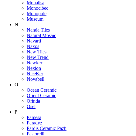
Monalisa
Monocibec
Monopole
Museum
N
Nanda Tiles
Natural Mosaic
Navarti
Naxos
New Tiles
New Trend
Newker
Nexion
NiceKer
Novabell
O
Ocean Ceramic
Orient Ceramic
Orinda
Oset
P
Pamesa
Paradyz
Pardis Ceramic Pazh
Pastorelli