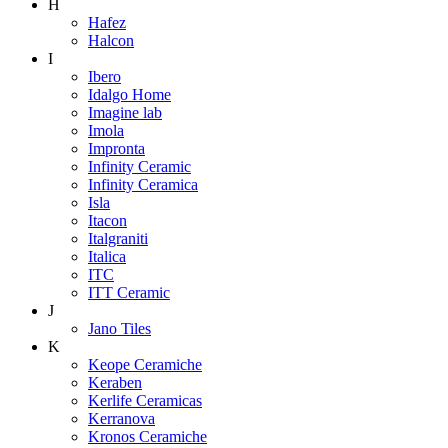
H
Hafez
Halcon
I
Ibero
Idalgo Home
Imagine lab
Imola
Impronta
Infinity Ceramic
Infinity Ceramica
Isla
Itacon
Italgraniti
Italica
ITC
ITT Ceramic
J
Jano Tiles
K
Keope Ceramiche
Keraben
Kerlife Ceramicas
Kerranova
Kronos Ceramiche