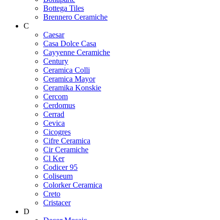
Bottega Tiles
Brennero Ceramiche
C
Caesar
Casa Dolce Casa
Cayyenne Ceramiche
Century
Ceramica Colli
Ceramica Mayor
Ceramika Konskie
Cercom
Cerdomus
Cerrad
Cevica
Cicogres
Cifre Ceramica
Cir Ceramiche
Cl Ker
Codicer 95
Coliseum
Colorker Ceramica
Creto
Cristacer
D