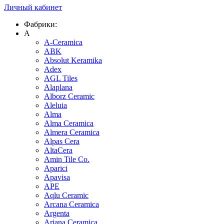
Личный кабинет
Фабрики:
A
A-Ceramica
ABK
Absolut Keramika
Adex
AGL Tiles
Alaplana
Alborz Ceramic
Aleluia
Alma
Alma Ceramica
Almera Ceramica
Alpas Cera
AltaCera
Amin Tile Co.
Aparici
Apavisa
APE
Aqlu Ceramic
Arcana Ceramica
Argenta
Ariana Ceramica