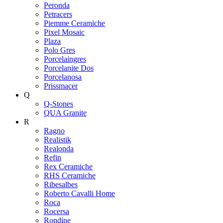
Peronda
Petracers
Piemme Ceramiche
Pixel Mosaic
Plaza
Polo Gres
Porcelaingres
Porcelanite Dos
Porcelanosa
Prissmacer
Q
Q-Stones
QUA Granite
R
Ragno
Realistik
Realonda
Refin
Rex Ceramiche
RHS Ceramiche
Ribesalbes
Roberto Cavalli Home
Roca
Rocersa
Rondine