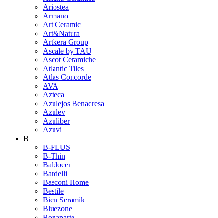
Ariostea
Armano
Art Ceramic
Art&Natura
Artkera Group
Ascale by TAU
Ascot Ceramiche
Atlantic Tiles
Atlas Concorde
AVA
Azteca
Azulejos Benadresa
Azulev
Azuliber
Azuvi
B
B-PLUS
B-Thin
Baldocer
Bardelli
Basconi Home
Bestile
Bien Seramik
Bluezone
Bonaparte