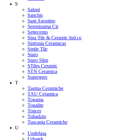
S
Saloni
Sanchis
Sant Agostino
Serenissima Cir
Settecento
Sina Tile & Ceramic Ind.co
Sinfonia Ceramicas
Smile Tile
Staro
Staro Slim
STiles Ceramic
STN Ceramica
Supergres
T
Tagina Ceramiche
TAU Ceramica
Togama
Tonalite
Topcer
Tubadzin
Tuscania Ceramiche
U
Undefasa
Urbatek