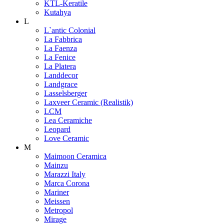
KTL-Keratile
Kutahya
L
L`antic Colonial
La Fabbrica
La Faenza
La Fenice
La Platera
Landdecor
Landgrace
Lasselsberger
Laxveer Ceramic (Realistik)
LCM
Lea Ceramiche
Leopard
Love Ceramic
M
Maimoon Ceramica
Mainzu
Marazzi Italy
Marca Corona
Mariner
Meissen
Metropol
Mirage