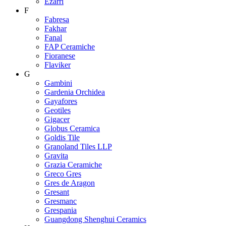
Ezarri
F
Fabresa
Fakhar
Fanal
FAP Ceramiche
Fioranese
Flaviker
G
Gambini
Gardenia Orchidea
Gayafores
Geotiles
Gigacer
Globus Ceramica
Goldis Tile
Granoland Tiles LLP
Gravita
Grazia Ceramiche
Greco Gres
Gres de Aragon
Gresant
Gresmanc
Grespania
Guangdong Shenghui Ceramics