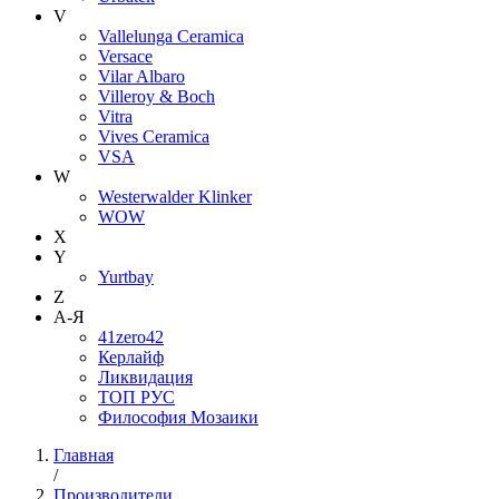
V
Vallelunga Ceramica
Versace
Vilar Albaro
Villeroy & Boch
Vitra
Vives Ceramica
VSA
W
Westerwalder Klinker
WOW
X
Y
Yurtbay
Z
А-Я
41zero42
Керлайф
Ликвидация
ТОП РУС
Философия Мозаики
Главная
/
Производители