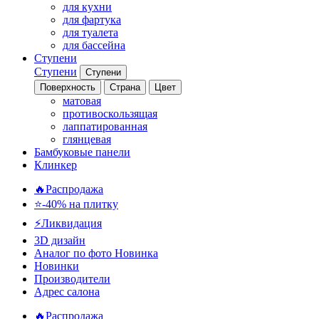
для кухни
для фартука
для туалета
для бассейна
Ступени
Ступени
Ступени
Поверхность
Страна
Цвет
матовая
противоскользящая
лаппатированная
глянцевая
Бамбуковые панели
Клинкер
🔥Распродажа
⭐-40% на плитку
⚡️Ликвидация
3D дизайн
Аналог по фото
Новинка
Новинки
Производители
Адрес салона
🔥Распродажа