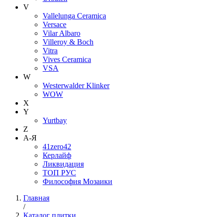
V
Vallelunga Ceramica
Versace
Vilar Albaro
Villeroy & Boch
Vitra
Vives Ceramica
VSA
W
Westerwalder Klinker
WOW
X
Y
Yurtbay
Z
А-Я
41zero42
Керлайф
Ликвидация
ТОП РУС
Философия Мозаики
Главная
/
Каталог плитки