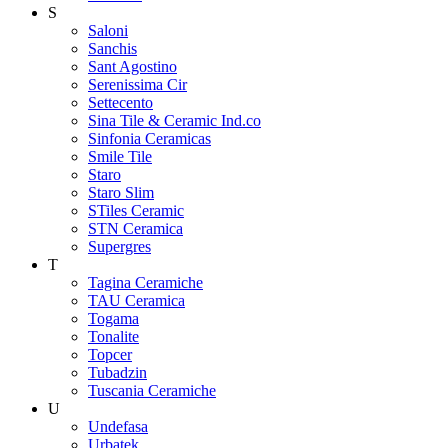
S
Saloni
Sanchis
Sant Agostino
Serenissima Cir
Settecento
Sina Tile & Ceramic Ind.co
Sinfonia Ceramicas
Smile Tile
Staro
Staro Slim
STiles Ceramic
STN Ceramica
Supergres
T
Tagina Ceramiche
TAU Ceramica
Togama
Tonalite
Topcer
Tubadzin
Tuscania Ceramiche
U
Undefasa
Urbatek