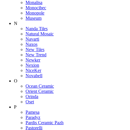
Monalisa
Monocibec
Monopole
Museum
N
Nanda Tiles
Natural Mosaic
Navarti
Naxos
New Tiles
New Trend
Newker
Nexion
NiceKer
Novabell
O
Ocean Ceramic
Orient Ceramic
Orinda
Oset
P
Pamesa
Paradyz
Pardis Ceramic Pazh
Pastorelli