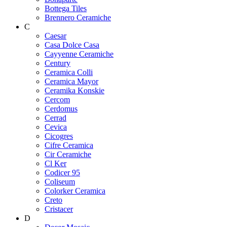
Bottega Tiles
Brennero Ceramiche
C
Caesar
Casa Dolce Casa
Cayyenne Ceramiche
Century
Ceramica Colli
Ceramica Mayor
Ceramika Konskie
Cercom
Cerdomus
Cerrad
Cevica
Cicogres
Cifre Ceramica
Cir Ceramiche
Cl Ker
Codicer 95
Coliseum
Colorker Ceramica
Creto
Cristacer
D