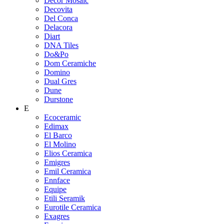
Decor Mosaic
Decovita
Del Conca
Delacora
Diart
DNA Tiles
Do&Po
Dom Ceramiche
Domino
Dual Gres
Dune
Durstone
E
Ecoceramic
Edimax
El Barco
El Molino
Elios Ceramica
Emigres
Emil Ceramica
Ennface
Equipe
Etili Seramik
Eurotile Ceramica
Exagres