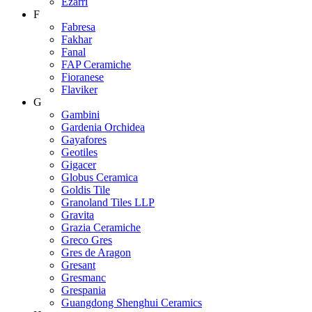
Ezarri
F
Fabresa
Fakhar
Fanal
FAP Ceramiche
Fioranese
Flaviker
G
Gambini
Gardenia Orchidea
Gayafores
Geotiles
Gigacer
Globus Ceramica
Goldis Tile
Granoland Tiles LLP
Gravita
Grazia Ceramiche
Greco Gres
Gres de Aragon
Gresant
Gresmanc
Grespania
Guangdong Shenghui Ceramics