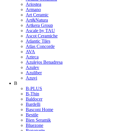
Ariostea
Armano
Art Ceramic
Art&Natura
Artkera Group
Ascale by TAU
Ascot Ceramiche
Atlantic Tiles
Atlas Concorde
AVA
Azteca
Azulejos Benadresa
Azulev
Azuliber
Azuvi
B
B-PLUS
B-Thin
Baldocer
Bardelli
Basconi Home
Bestile
Bien Seramik
Bluezone
Bonaparte