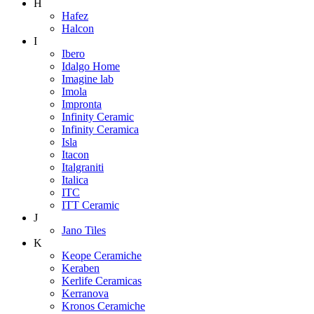
H
Hafez
Halcon
I
Ibero
Idalgo Home
Imagine lab
Imola
Impronta
Infinity Ceramic
Infinity Ceramica
Isla
Itacon
Italgraniti
Italica
ITC
ITT Ceramic
J
Jano Tiles
K
Keope Ceramiche
Keraben
Kerlife Ceramicas
Kerranova
Kronos Ceramiche