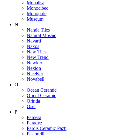
Monalisa
Monocibec
Monopole
Museum
N
Nanda Tiles
Natural Mosaic
Navarti
Naxos
New Tiles
New Trend
Newker
Nexion
NiceKer
Novabell
O
Ocean Ceramic
Orient Ceramic
Orinda
Oset
P
Pamesa
Paradyz
Pardis Ceramic Pazh
Pastorelli