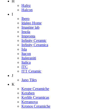
H
Hafez
Halcon
I
Ibero
Idalgo Home
Imagine lab
Imola
Impronta
Infinity Ceramic
Infinity Ceramica
Isla
Itacon
Italgraniti
Italica
ITC
ITT Ceramic
J
Jano Tiles
K
Keope Ceramiche
Keraben
Kerlife Ceramicas
Kerranova
Kronos Ceramiche