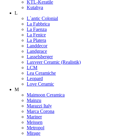
KTL-Keratile
Kutahya
L
L`antic Colonial
La Fabbrica
La Faenza
La Fenice
La Platera
Landdecor
Landgrace
Lasselsberger
Laxveer Ceramic (Realistik)
LCM
Lea Ceramiche
Leopard
Love Ceramic
M
Maimoon Ceramica
Mainzu
Marazzi Italy
Marca Corona
Mariner
Meissen
Metropol
Mirage