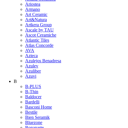
Ariostea
Armano
Art Ceramic
Art&Natura
Artkera Group
Ascale by TAU
Ascot Ceramiche
Atlantic Tiles
Atlas Concorde
AVA
Azteca
Azulejos Benadresa
Azulev
Azuliber
Azuvi
B
B-PLUS
B-Thin
Baldocer
Bardelli
Basconi Home
Bestile
Bien Seramik
Bluezone
Bonaparte