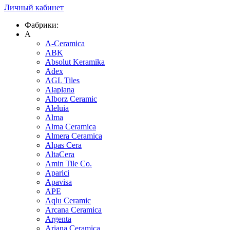
Личный кабинет
Фабрики:
A
A-Ceramica
ABK
Absolut Keramika
Adex
AGL Tiles
Alaplana
Alborz Ceramic
Aleluia
Alma
Alma Ceramica
Almera Ceramica
Alpas Cera
AltaCera
Amin Tile Co.
Aparici
Apavisa
APE
Aqlu Ceramic
Arcana Ceramica
Argenta
Ariana Ceramica