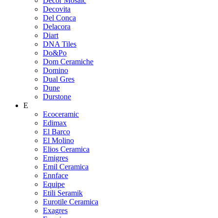
Decor Mosaic
Decovita
Del Conca
Delacora
Diart
DNA Tiles
Do&Po
Dom Ceramiche
Domino
Dual Gres
Dune
Durstone
E
Ecoceramic
Edimax
El Barco
El Molino
Elios Ceramica
Emigres
Emil Ceramica
Ennface
Equipe
Etili Seramik
Eurotile Ceramica
Exagres