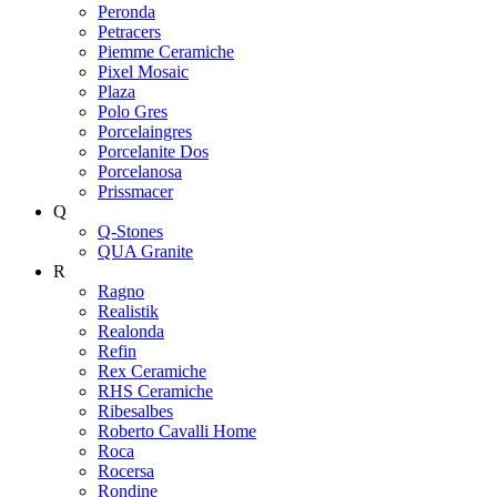
Peronda
Petracers
Piemme Ceramiche
Pixel Mosaic
Plaza
Polo Gres
Porcelaingres
Porcelanite Dos
Porcelanosa
Prissmacer
Q
Q-Stones
QUA Granite
R
Ragno
Realistik
Realonda
Refin
Rex Ceramiche
RHS Ceramiche
Ribesalbes
Roberto Cavalli Home
Roca
Rocersa
Rondine