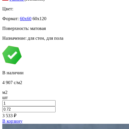
Цвет:
Формат:
60x60
60x120
Поверхность: матовая
Назначение: для стен, для пола
В наличии
4 907
c
/м2
м2
шт
3 533
₽
В корзину