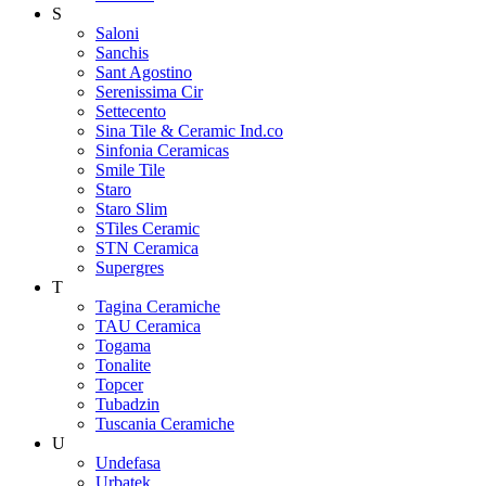
S
Saloni
Sanchis
Sant Agostino
Serenissima Cir
Settecento
Sina Tile & Ceramic Ind.co
Sinfonia Ceramicas
Smile Tile
Staro
Staro Slim
STiles Ceramic
STN Ceramica
Supergres
T
Tagina Ceramiche
TAU Ceramica
Togama
Tonalite
Topcer
Tubadzin
Tuscania Ceramiche
U
Undefasa
Urbatek