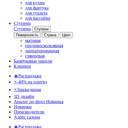
для кухни
для фартука
для туалета
для бассейна
Ступени
Ступени
Ступени
Поверхность
Страна
Цвет
матовая
противоскользящая
лаппатированная
глянцевая
Бамбуковые панели
Клинкер
🔥Распродажа
⭐-40% на плитку
⚡️Ликвидация
3D дизайн
Аналог по фото
Новинка
Новинки
Производители
Адрес салона
🔥Распродажа