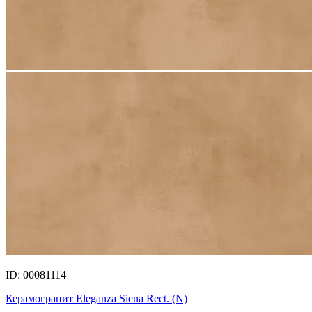
ID: 00081114
Керамогранит Eleganza Siena Rect. (N)