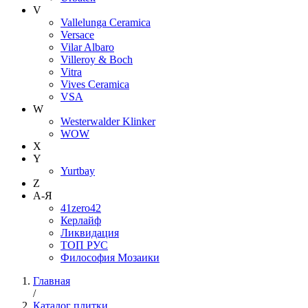
V
Vallelunga Ceramica
Versace
Vilar Albaro
Villeroy & Boch
Vitra
Vives Ceramica
VSA
W
Westerwalder Klinker
WOW
X
Y
Yurtbay
Z
А-Я
41zero42
Керлайф
Ликвидация
ТОП РУС
Философия Мозаики
Главная
/
Каталог плитки