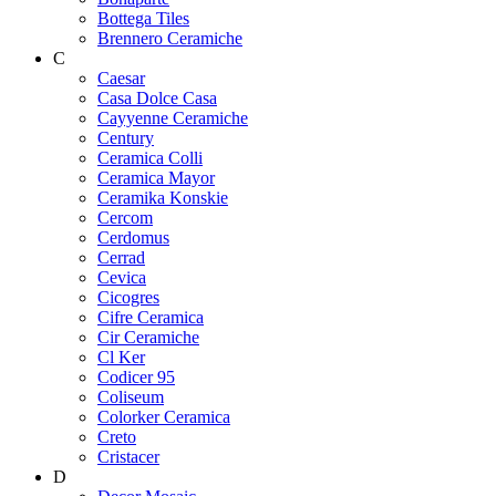
Bottega Tiles
Brennero Ceramiche
C
Caesar
Casa Dolce Casa
Cayyenne Ceramiche
Century
Ceramica Colli
Ceramica Mayor
Ceramika Konskie
Cercom
Cerdomus
Cerrad
Cevica
Cicogres
Cifre Ceramica
Cir Ceramiche
Cl Ker
Codicer 95
Coliseum
Colorker Ceramica
Creto
Cristacer
D