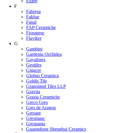
Ezarri
F
Fabresa
Fakhar
Fanal
FAP Ceramiche
Fioranese
Flaviker
G
Gambini
Gardenia Orchidea
Gayafores
Geotiles
Gigacer
Globus Ceramica
Goldis Tile
Granoland Tiles LLP
Gravita
Grazia Ceramiche
Greco Gres
Gres de Aragon
Gresant
Gresmanc
Grespania
Guangdong Shenghui Ceramics