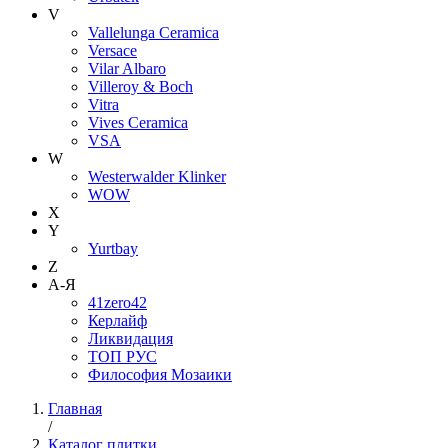
V
Vallelunga Ceramica
Versace
Vilar Albaro
Villeroy & Boch
Vitra
Vives Ceramica
VSA
W
Westerwalder Klinker
WOW
X
Y
Yurtbay
Z
А-Я
41zero42
Керлайф
Ликвидация
ТОП РУС
Философия Мозаики
Главная
/
Каталог плитки