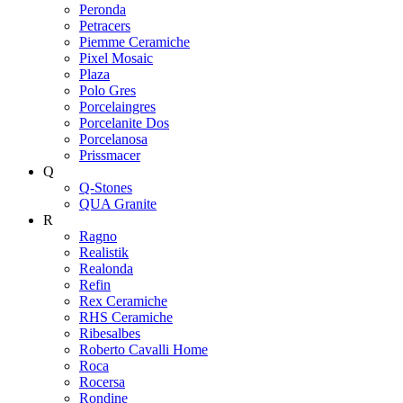
Peronda
Petracers
Piemme Ceramiche
Pixel Mosaic
Plaza
Polo Gres
Porcelaingres
Porcelanite Dos
Porcelanosa
Prissmacer
Q
Q-Stones
QUA Granite
R
Ragno
Realistik
Realonda
Refin
Rex Ceramiche
RHS Ceramiche
Ribesalbes
Roberto Cavalli Home
Roca
Rocersa
Rondine