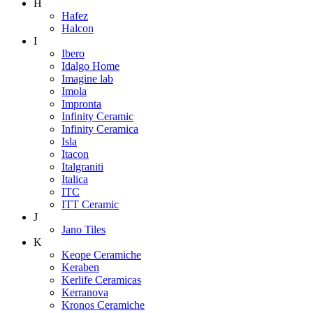
H
Hafez
Halcon
I
Ibero
Idalgo Home
Imagine lab
Imola
Impronta
Infinity Ceramic
Infinity Ceramica
Isla
Itacon
Italgraniti
Italica
ITC
ITT Ceramic
J
Jano Tiles
K
Keope Ceramiche
Keraben
Kerlife Ceramicas
Kerranova
Kronos Ceramiche