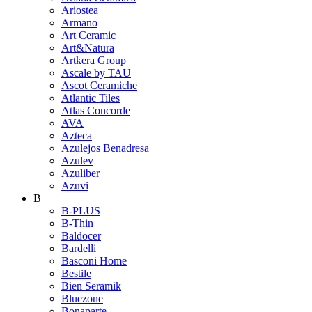
Ariostea
Armano
Art Ceramic
Art&Natura
Artkera Group
Ascale by TAU
Ascot Ceramiche
Atlantic Tiles
Atlas Concorde
AVA
Azteca
Azulejos Benadresa
Azulev
Azuliber
Azuvi
B
B-PLUS
B-Thin
Baldocer
Bardelli
Basconi Home
Bestile
Bien Seramik
Bluezone
Bonaparte