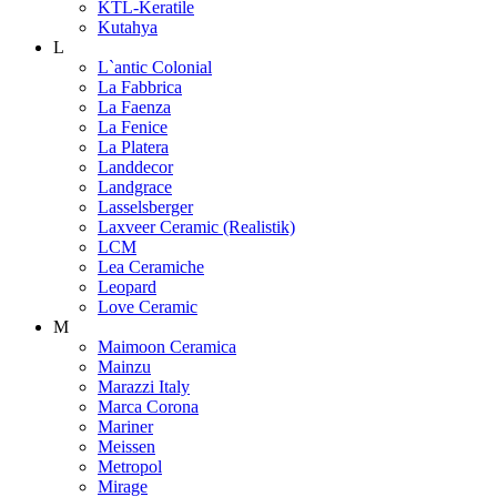
KTL-Keratile
Kutahya
L
L`antic Colonial
La Fabbrica
La Faenza
La Fenice
La Platera
Landdecor
Landgrace
Lasselsberger
Laxveer Ceramic (Realistik)
LCM
Lea Ceramiche
Leopard
Love Ceramic
M
Maimoon Ceramica
Mainzu
Marazzi Italy
Marca Corona
Mariner
Meissen
Metropol
Mirage