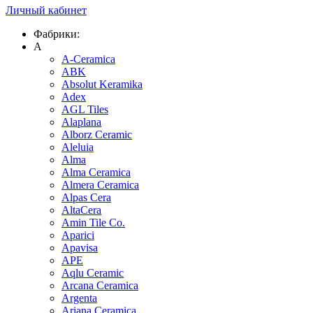
Личный кабинет
Фабрики:
A
A-Ceramica
ABK
Absolut Keramika
Adex
AGL Tiles
Alaplana
Alborz Ceramic
Aleluia
Alma
Alma Ceramica
Almera Ceramica
Alpas Cera
AltaCera
Amin Tile Co.
Aparici
Apavisa
APE
Aqlu Ceramic
Arcana Ceramica
Argenta
Ariana Ceramica