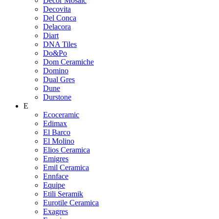
Decor Mosaic
Decovita
Del Conca
Delacora
Diart
DNA Tiles
Do&Po
Dom Ceramiche
Domino
Dual Gres
Dune
Durstone
E
Ecoceramic
Edimax
El Barco
El Molino
Elios Ceramica
Emigres
Emil Ceramica
Ennface
Equipe
Etili Seramik
Eurotile Ceramica
Exagres