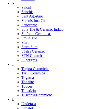
S
Saloni
Sanchis
Sant Agostino
Serenissima Cir
Settecento
Sina Tile & Ceramic Ind.co
Sinfonia Ceramicas
Smile Tile
Staro
Staro Slim
STiles Ceramic
STN Ceramica
Supergres
T
Tagina Ceramiche
TAU Ceramica
Togama
Tonalite
Topcer
Tubadzin
Tuscania Ceramiche
U
Undefasa
Urbatek