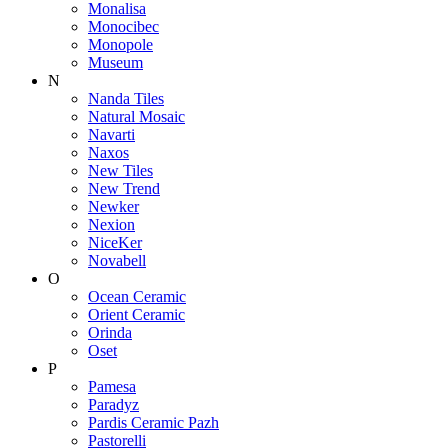
Monalisa
Monocibec
Monopole
Museum
N
Nanda Tiles
Natural Mosaic
Navarti
Naxos
New Tiles
New Trend
Newker
Nexion
NiceKer
Novabell
O
Ocean Ceramic
Orient Ceramic
Orinda
Oset
P
Pamesa
Paradyz
Pardis Ceramic Pazh
Pastorelli