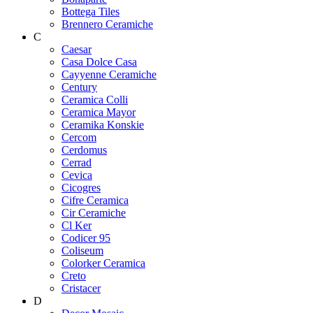
Bottega Tiles
Brennero Ceramiche
C
Caesar
Casa Dolce Casa
Cayyenne Ceramiche
Century
Ceramica Colli
Ceramica Mayor
Ceramika Konskie
Cercom
Cerdomus
Cerrad
Cevica
Cicogres
Cifre Ceramica
Cir Ceramiche
Cl Ker
Codicer 95
Coliseum
Colorker Ceramica
Creto
Cristacer
D