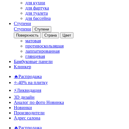
для кухни
для фартука
для туалета
для бассейна
Ступени
Ступени
Ступени
Поверхность
Страна
Цвет
матовая
противоскользящая
лаппатированная
глянцевая
Бамбуковые панели
Клинкер
🔥Распродажа
⭐-40% на плитку
⚡️Ликвидация
3D дизайн
Аналог по фото
Новинка
Новинки
Производители
Адрес салона
🔥Распродажа