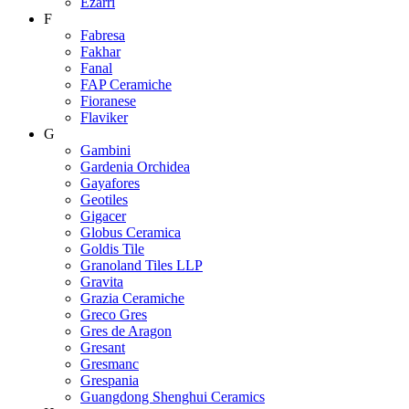
Ezarri
F
Fabresa
Fakhar
Fanal
FAP Ceramiche
Fioranese
Flaviker
G
Gambini
Gardenia Orchidea
Gayafores
Geotiles
Gigacer
Globus Ceramica
Goldis Tile
Granoland Tiles LLP
Gravita
Grazia Ceramiche
Greco Gres
Gres de Aragon
Gresant
Gresmanc
Grespania
Guangdong Shenghui Ceramics