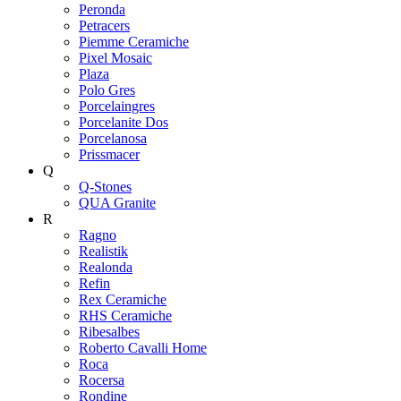
Peronda
Petracers
Piemme Ceramiche
Pixel Mosaic
Plaza
Polo Gres
Porcelaingres
Porcelanite Dos
Porcelanosa
Prissmacer
Q
Q-Stones
QUA Granite
R
Ragno
Realistik
Realonda
Refin
Rex Ceramiche
RHS Ceramiche
Ribesalbes
Roberto Cavalli Home
Roca
Rocersa
Rondine