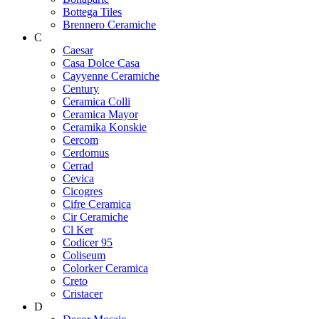
Bottega Tiles
Brennero Ceramiche
C
Caesar
Casa Dolce Casa
Cayyenne Ceramiche
Century
Ceramica Colli
Ceramica Mayor
Ceramika Konskie
Cercom
Cerdomus
Cerrad
Cevica
Cicogres
Cifre Ceramica
Cir Ceramiche
Cl Ker
Codicer 95
Coliseum
Colorker Ceramica
Creto
Cristacer
D