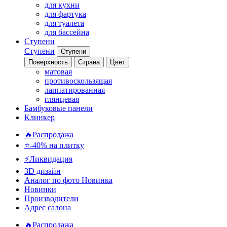
для кухни
для фартука
для туалета
для бассейна
Ступени
Ступени
Ступени
Поверхность
Страна
Цвет
матовая
противоскользящая
лаппатированная
глянцевая
Бамбуковые панели
Клинкер
🔥Распродажа
⭐-40% на плитку
⚡️Ликвидация
3D дизайн
Аналог по фото
Новинка
Новинки
Производители
Адрес салона
🔥Распродажа