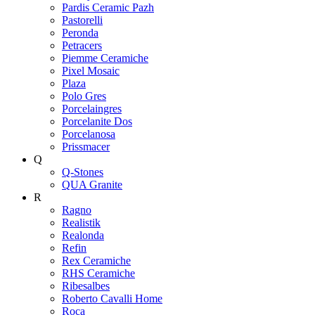
Pardis Ceramic Pazh
Pastorelli
Peronda
Petracers
Piemme Ceramiche
Pixel Mosaic
Plaza
Polo Gres
Porcelaingres
Porcelanite Dos
Porcelanosa
Prissmacer
Q
Q-Stones
QUA Granite
R
Ragno
Realistik
Realonda
Refin
Rex Ceramiche
RHS Ceramiche
Ribesalbes
Roberto Cavalli Home
Roca