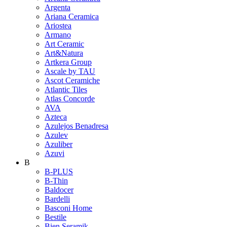
Argenta
Ariana Ceramica
Ariostea
Armano
Art Ceramic
Art&Natura
Artkera Group
Ascale by TAU
Ascot Ceramiche
Atlantic Tiles
Atlas Concorde
AVA
Azteca
Azulejos Benadresa
Azulev
Azuliber
Azuvi
B
B-PLUS
B-Thin
Baldocer
Bardelli
Basconi Home
Bestile
Bien Seramik