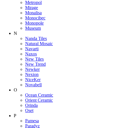
Metropol
Mirage
Monalisa
Monocibec
Monopole
Museum
N
Nanda Tiles
Natural Mosaic
Navarti
Naxos
New Tiles
New Trend
Newker
Nexion
NiceKer
Novabell
O
Ocean Ceramic
Orient Ceramic
Orinda
Oset
P
Pamesa
Paradyz