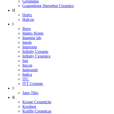
Grespania
Guangdong Shenghui Ceramics
H
Hafez
Halcon
I
Ibero
Idalgo Home
Imagine lab
Imola
Impronta
Infinity Ceramic
Infinity Ceramica
Isla
Itacon
Italgraniti
Italica
ITC
ITT Ceramic
J
Jano Tiles
K
Keope Ceramiche
Keraben
Kerlife Ceramicas