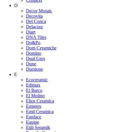
Cristacer
D
Decor Mosaic
Decovita
Del Conca
Delacora
Diart
DNA Tiles
Do&Po
Dom Ceramiche
Domino
Dual Gres
Dune
Durstone
E
Ecoceramic
Edimax
El Barco
El Molino
Elios Ceramica
Emigres
Emil Ceramica
Ennface
Equipe
Etili Seramik