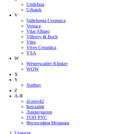
Undefasa
Urbatek
V
Vallelunga Ceramica
Versace
Vilar Albaro
Villeroy & Boch
Vitra
Vives Ceramica
VSA
W
Westerwalder Klinker
WOW
X
Y
Yurtbay
Z
А-Я
41zero42
Керлайф
Ликвидация
ТОП РУС
Философия Мозаики
Главная