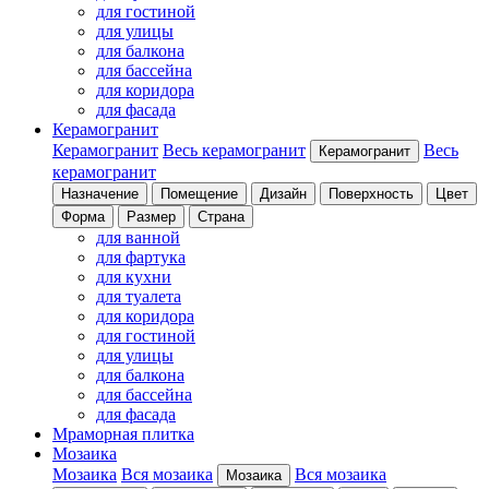
для гостиной
для улицы
для балкона
для бассейна
для коридора
для фасада
Керамогранит
Керамогранит
Весь керамогранит
Весь
Керамогранит
керамогранит
Назначение
Помещение
Дизайн
Поверхность
Цвет
Форма
Размер
Страна
для ванной
для фартука
для кухни
для туалета
для коридора
для гостиной
для улицы
для балкона
для бассейна
для фасада
Мраморная плитка
Мозаика
Мозаика
Вся мозаика
Вся мозаика
Мозаика