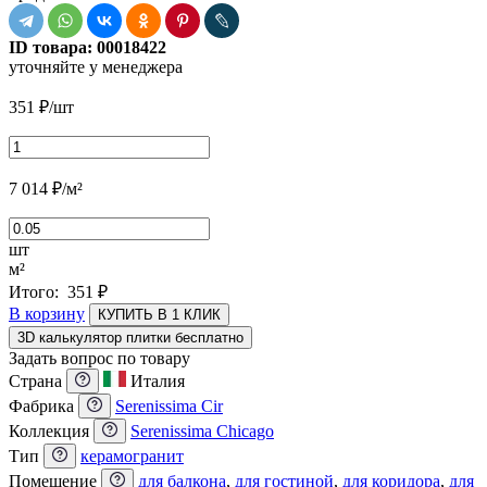
ID товара:
00018422
уточняйте у менеджера
351
₽
/шт
7 014
₽
/м²
шт
м²
Итого:
351
₽
В корзину
КУПИТЬ В 1 КЛИК
3D калькулятор плитки бесплатно
Задать вопрос по товару
Страна
Италия
Фабрика
Serenissima Cir
Коллекция
Serenissima Chicago
Тип
керамогранит
Помещение
для балкона
,
для гостиной
,
для коридора
,
для