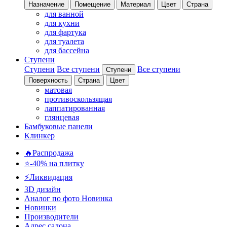
Назначение
Помещение
Материал
Цвет
Страна
для ванной
для кухни
для фартука
для туалета
для бассейна
Ступени
Ступени
Все ступени
Все ступени
Ступени
Поверхность
Страна
Цвет
матовая
противоскользящая
лаппатированная
глянцевая
Бамбуковые панели
Клинкер
🔥Распродажа
⭐-40% на плитку
⚡️Ликвидация
3D дизайн
Аналог по фото
Новинка
Новинки
Производители
Адрес салона