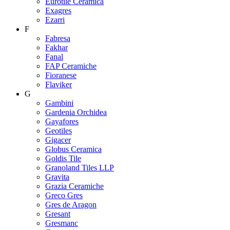
Eurotile Ceramica
Exagres
Ezarri
F
Fabresa
Fakhar
Fanal
FAP Ceramiche
Fioranese
Flaviker
G
Gambini
Gardenia Orchidea
Gayafores
Geotiles
Gigacer
Globus Ceramica
Goldis Tile
Granoland Tiles LLP
Gravita
Grazia Ceramiche
Greco Gres
Gres de Aragon
Gresant
Gresmanc