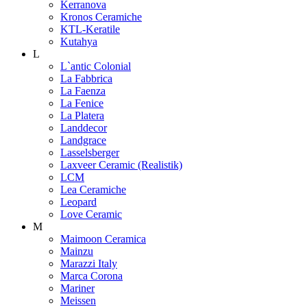
Kerranova
Kronos Ceramiche
KTL-Keratile
Kutahya
L
L`antic Colonial
La Fabbrica
La Faenza
La Fenice
La Platera
Landdecor
Landgrace
Lasselsberger
Laxveer Ceramic (Realistik)
LCM
Lea Ceramiche
Leopard
Love Ceramic
M
Maimoon Ceramica
Mainzu
Marazzi Italy
Marca Corona
Mariner
Meissen