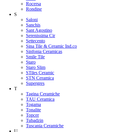
Rocersa
Rondine
S
Saloni
Sanchis
Sant Agostino
Serenissima Cir
Settecento
Sina Tile & Ceramic Ind.co
Sinfonia Ceramicas
Smile Tile
Staro
Staro Slim
STiles Ceramic
STN Ceramica
Supergres
T
Tagina Ceramiche
TAU Ceramica
Togama
Tonalite
Topcer
Tubadzin
Tuscania Ceramiche
U