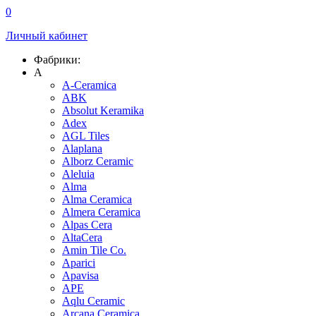
0
Личный кабинет
Фабрики:
A
A-Ceramica
ABK
Absolut Keramika
Adex
AGL Tiles
Alaplana
Alborz Ceramic
Aleluia
Alma
Alma Ceramica
Almera Ceramica
Alpas Cera
AltaCera
Amin Tile Co.
Aparici
Apavisa
APE
Aqlu Ceramic
Arcana Ceramica