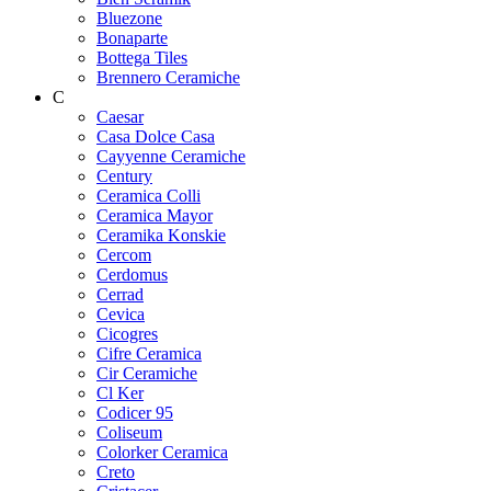
Bluezone
Bonaparte
Bottega Tiles
Brennero Ceramiche
C
Caesar
Casa Dolce Casa
Cayyenne Ceramiche
Century
Ceramica Colli
Ceramica Mayor
Ceramika Konskie
Cercom
Cerdomus
Cerrad
Cevica
Cicogres
Cifre Ceramica
Cir Ceramiche
Cl Ker
Codicer 95
Coliseum
Colorker Ceramica
Creto