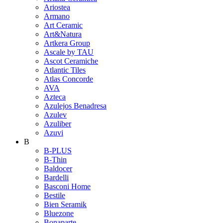
Ariostea
Armano
Art Ceramic
Art&Natura
Artkera Group
Ascale by TAU
Ascot Ceramiche
Atlantic Tiles
Atlas Concorde
AVA
Azteca
Azulejos Benadresa
Azulev
Azuliber
Azuvi
B
B-PLUS
B-Thin
Baldocer
Bardelli
Basconi Home
Bestile
Bien Seramik
Bluezone
Bonaparte