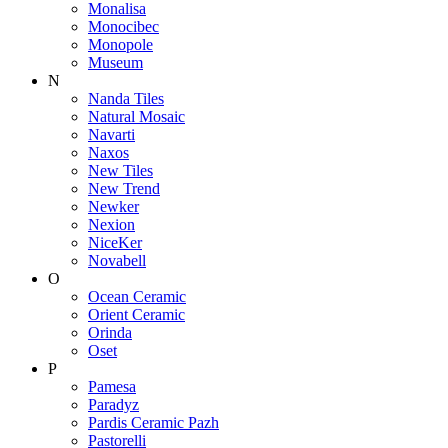
Monalisa
Monocibec
Monopole
Museum
N
Nanda Tiles
Natural Mosaic
Navarti
Naxos
New Tiles
New Trend
Newker
Nexion
NiceKer
Novabell
O
Ocean Ceramic
Orient Ceramic
Orinda
Oset
P
Pamesa
Paradyz
Pardis Ceramic Pazh
Pastorelli