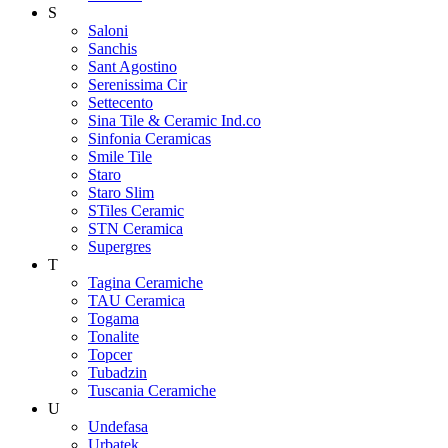
S
Saloni
Sanchis
Sant Agostino
Serenissima Cir
Settecento
Sina Tile & Ceramic Ind.co
Sinfonia Ceramicas
Smile Tile
Staro
Staro Slim
STiles Ceramic
STN Ceramica
Supergres
T
Tagina Ceramiche
TAU Ceramica
Togama
Tonalite
Topcer
Tubadzin
Tuscania Ceramiche
U
Undefasa
Urbatek