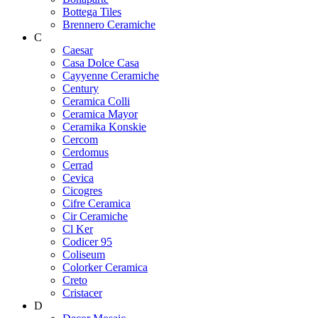
Bottega Tiles
Brennero Ceramiche
C
Caesar
Casa Dolce Casa
Cayyenne Ceramiche
Century
Ceramica Colli
Ceramica Mayor
Ceramika Konskie
Cercom
Cerdomus
Cerrad
Cevica
Cicogres
Cifre Ceramica
Cir Ceramiche
Cl Ker
Codicer 95
Coliseum
Colorker Ceramica
Creto
Cristacer
D