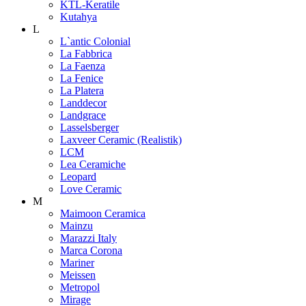
KTL-Keratile
Kutahya
L
L`antic Colonial
La Fabbrica
La Faenza
La Fenice
La Platera
Landdecor
Landgrace
Lasselsberger
Laxveer Ceramic (Realistik)
LCM
Lea Ceramiche
Leopard
Love Ceramic
M
Maimoon Ceramica
Mainzu
Marazzi Italy
Marca Corona
Mariner
Meissen
Metropol
Mirage