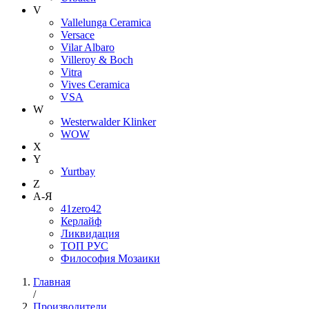
V
Vallelunga Ceramica
Versace
Vilar Albaro
Villeroy & Boch
Vitra
Vives Ceramica
VSA
W
Westerwalder Klinker
WOW
X
Y
Yurtbay
Z
А-Я
41zero42
Керлайф
Ликвидация
ТОП РУС
Философия Мозаики
Главная
/
Производители