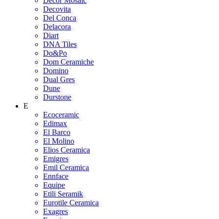
Decor Mosaic
Decovita
Del Conca
Delacora
Diart
DNA Tiles
Do&Po
Dom Ceramiche
Domino
Dual Gres
Dune
Durstone
E
Ecoceramic
Edimax
El Barco
El Molino
Elios Ceramica
Emigres
Emil Ceramica
Ennface
Equipe
Etili Seramik
Eurotile Ceramica
Exagres