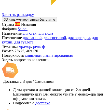
Заказать раскладку
3D калькулятор плитки бесплатно
Страна
Испания
Фабрика
Saloni
Назначение
для стен
,
для пола
Помещение
для ванной
,
для гостиной
,
для коридора
,
для
кухни
,
для туалета
Тематика
мрамор
,
рельеф
Размер
75x75, 40x120
Поверхность
глянцевая
,
лаппатированная
Задать вопрос по коллекции
Доставка 2-3 дня / Самовывоз
Даты доставки данной коллекции от 2-х дней.
Ближайшую дату Вы можете узнать у менеджера при
оформлении заказа.
Подробнее о
доставке
.