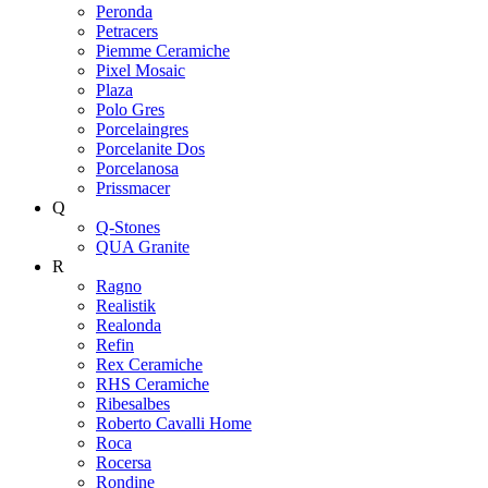
Peronda
Petracers
Piemme Ceramiche
Pixel Mosaic
Plaza
Polo Gres
Porcelaingres
Porcelanite Dos
Porcelanosa
Prissmacer
Q
Q-Stones
QUA Granite
R
Ragno
Realistik
Realonda
Refin
Rex Ceramiche
RHS Ceramiche
Ribesalbes
Roberto Cavalli Home
Roca
Rocersa
Rondine