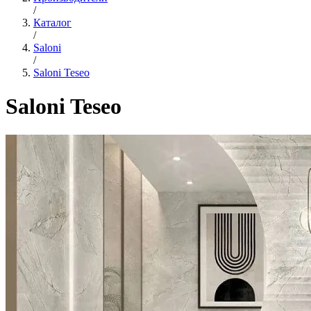
/
Каталог
/
Saloni
/
Saloni Teseo
Saloni Teseo