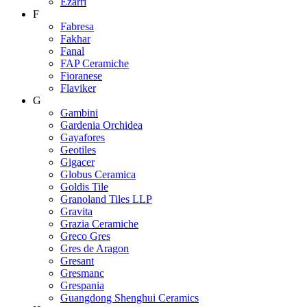
Ezarri
F
Fabresa
Fakhar
Fanal
FAP Ceramiche
Fioranese
Flaviker
G
Gambini
Gardenia Orchidea
Gayafores
Geotiles
Gigacer
Globus Ceramica
Goldis Tile
Granoland Tiles LLP
Gravita
Grazia Ceramiche
Greco Gres
Gres de Aragon
Gresant
Gresmanc
Grespania
Guangdong Shenghui Ceramics