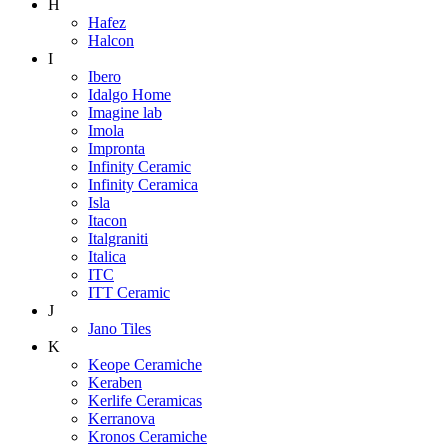
H
Hafez
Halcon
I
Ibero
Idalgo Home
Imagine lab
Imola
Impronta
Infinity Ceramic
Infinity Ceramica
Isla
Itacon
Italgraniti
Italica
ITC
ITT Ceramic
J
Jano Tiles
K
Keope Ceramiche
Keraben
Kerlife Ceramicas
Kerranova
Kronos Ceramiche