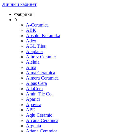
Личный кабинет
Фабрики:
A
A-Ceramica
ABK
Absolut Keramika
Adex
AGL Tiles
Alaplana
Alborz Ceramic
Aleluia
Alma
Alma Ceramica
Almera Ceramica
Alpas Cera
AltaCera
Amin Tile Co.
Aparici
Apavisa
APE
Aqlu Ceramic
Arcana Ceramica
Argenta
Ariana Ceramica