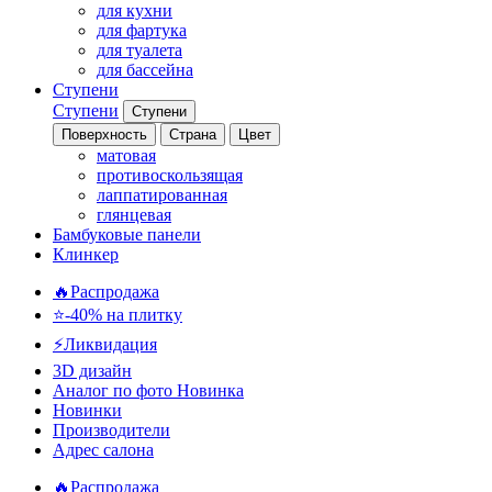
для кухни
для фартука
для туалета
для бассейна
Ступени
Ступени
Ступени
Поверхность
Страна
Цвет
матовая
противоскользящая
лаппатированная
глянцевая
Бамбуковые панели
Клинкер
🔥Распродажа
⭐-40% на плитку
⚡️Ликвидация
3D дизайн
Аналог по фото
Новинка
Новинки
Производители
Адрес салона
🔥Распродажа