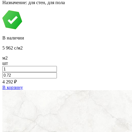
Назначение: для стен, для пола
В наличии
5 962
c
/м2
м2
шт
4 292
₽
В корзину