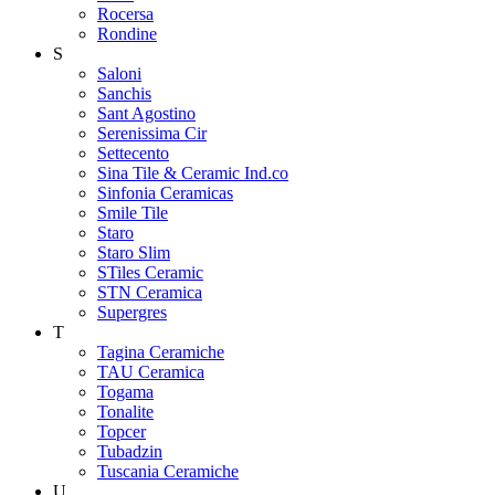
Rocersa
Rondine
S
Saloni
Sanchis
Sant Agostino
Serenissima Cir
Settecento
Sina Tile & Ceramic Ind.co
Sinfonia Ceramicas
Smile Tile
Staro
Staro Slim
STiles Ceramic
STN Ceramica
Supergres
T
Tagina Ceramiche
TAU Ceramica
Togama
Tonalite
Topcer
Tubadzin
Tuscania Ceramiche
U