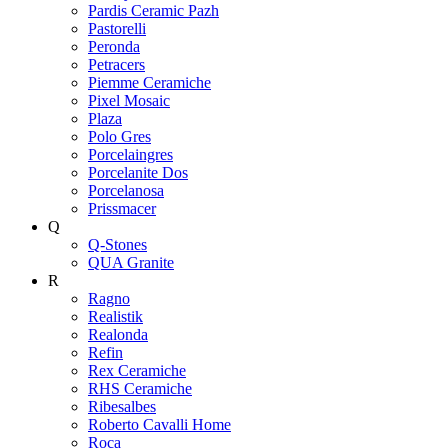
Pardis Ceramic Pazh
Pastorelli
Peronda
Petracers
Piemme Ceramiche
Pixel Mosaic
Plaza
Polo Gres
Porcelaingres
Porcelanite Dos
Porcelanosa
Prissmacer
Q
Q-Stones
QUA Granite
R
Ragno
Realistik
Realonda
Refin
Rex Ceramiche
RHS Ceramiche
Ribesalbes
Roberto Cavalli Home
Roca