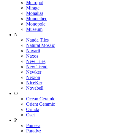
Metropol
Mirage
Monalisa
Monocibec
Monopole
Museum
N
Nanda Tiles
Natural Mosaic
Navarti
Naxos
New Tiles
New Trend
Newker
Nexion
NiceKer
Novabell
O
Ocean Ceramic
Orient Ceramic
Orinda
Oset
P
Pamesa
Paradyz