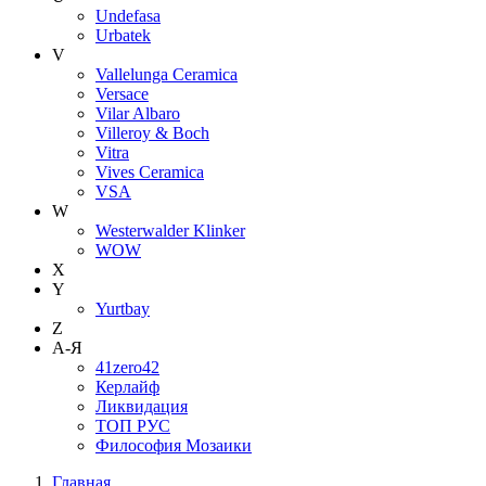
Undefasa
Urbatek
V
Vallelunga Ceramica
Versace
Vilar Albaro
Villeroy & Boch
Vitra
Vives Ceramica
VSA
W
Westerwalder Klinker
WOW
X
Y
Yurtbay
Z
А-Я
41zero42
Керлайф
Ликвидация
ТОП РУС
Философия Мозаики
Главная