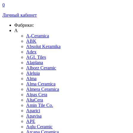
0
Личный кабинет
Фабрики:
A
A-Ceramica
ABK
Absolut Keramika
Adex
AGL Tiles
Alaplana
Alborz Ceramic
Aleluia
Alma
Alma Ceramica
Almera Ceramica
Alpas Cera
AltaCera
Amin Tile Co.
Aparici
Apavisa
APE
Aqlu Ceramic
Arcana Ceramica