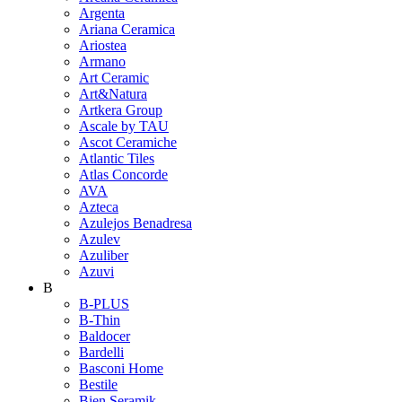
Argenta
Ariana Ceramica
Ariostea
Armano
Art Ceramic
Art&Natura
Artkera Group
Ascale by TAU
Ascot Ceramiche
Atlantic Tiles
Atlas Concorde
AVA
Azteca
Azulejos Benadresa
Azulev
Azuliber
Azuvi
B
B-PLUS
B-Thin
Baldocer
Bardelli
Basconi Home
Bestile
Bien Seramik