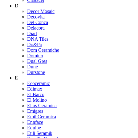
Cristacer
D
Decor Mosaic
Decovita
Del Conca
Delacora
Diart
DNA Tiles
Do&Po
Dom Ceramiche
Domino
Dual Gres
Dune
Durstone
E
Ecoceramic
Edimax
El Barco
El Molino
Elios Ceramica
Emigres
Emil Ceramica
Ennface
Equipe
Etili Seramik