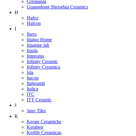
Grespania
Guangdong Shenghui Ceramics
H
Hafez
Halcon
I
Ibero
Idalgo Home
Imagine lab
Imola
Impronta
Infinity Ceramic
Infinity Ceramica
Isla
Itacon
Italgraniti
Italica
ITC
ITT Ceramic
J
Jano Tiles
K
Keope Ceramiche
Keraben
Kerlife Ceramicas