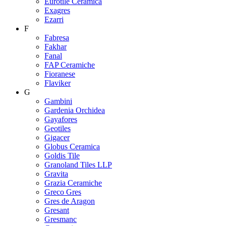
Eurotile Ceramica
Exagres
Ezarri
F
Fabresa
Fakhar
Fanal
FAP Ceramiche
Fioranese
Flaviker
G
Gambini
Gardenia Orchidea
Gayafores
Geotiles
Gigacer
Globus Ceramica
Goldis Tile
Granoland Tiles LLP
Gravita
Grazia Ceramiche
Greco Gres
Gres de Aragon
Gresant
Gresmanc