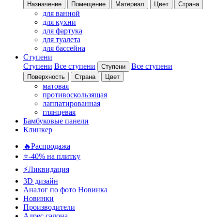
Назначение
Помещение
Материал
Цвет
Страна
для ванной
для кухни
для фартука
для туалета
для бассейна
Ступени
Ступени
Все ступени
Все ступени
Ступени
Поверхность
Страна
Цвет
матовая
противоскользящая
лаппатированная
глянцевая
Бамбуковые панели
Клинкер
🔥Распродажа
⭐-40% на плитку
⚡️Ликвидация
3D дизайн
Аналог по фото
Новинка
Новинки
Производители
Адрес салона