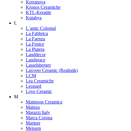
Kerranova
Kronos Ceramiche
KTL-Keratile
Kutahya
L
L`antic Colonial
La Fabbrica
La Faenza
La Fenice
La Platera
Landdecor
Landgrace
Lasselsberger
Laxveer Ceramic (Realistik)
LCM
Lea Ceramiche
Leopard
Love Ceramic
M
Maimoon Ceramica
Mainzu
Marazzi Italy
Marca Corona
Mariner
Meissen