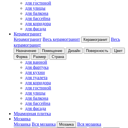
для гостиной
для улицы
для балкона
для бассейна
для коридора
для фасада
Керамогранит
Керамогранит
Весь керамогранит
Весь
Керамогранит
керамогранит
Назначение
Помещение
Дизайн
Поверхность
Цвет
Форма
Размер
Страна
для ванной
для фартука
для кухни
для туалета
для коридора
для гостиной
для улицы
для балкона
для бассейна
для фасада
Мраморная плитка
Мозаика
Мозаика
Вся мозаика
Вся мозаика
Мозаика