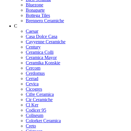
Bluezone
Bonaparte
Bottega Tiles
Brennero Ceramiche
C
Caesar
Casa Dolce Casa
Cayyenne Ceramiche
Century
Ceramica Colli
Ceramica Mayor
Ceramika Konskie
Cercom
Cerdomus
Cerrad
Cevica
Cicogres
Cifre Ceramica
Cir Ceramiche
Cl Ker
Codicer 95
Coliseum
Colorker Ceramica
Creto